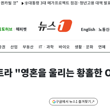
것"
李대통령 3대 메가프로젝트 점검·청년고용 대책 발표…이번주(
립토허브
해피펫
English
노동신
|
|
증권
산업
부동산
ITㆍ과학
바이오
생활ㆍ문화
연예
 "영혼을 울리는 황홀한 O
구글에서 뉴스1 즐겨찾기