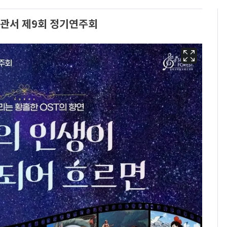
회관서 제9회 정기연주회
회춘실험 억만장자, '여
6
친 생리혈' 냉동고 보
관…"자궁 내부 궁금
해"
'심판 성접대'가 끝 아니
7