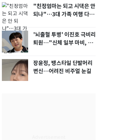
"친정엄마는 되고 시댁은 안
되냐"…3대 가족 여행 다녀
오자, 시모 '발끈'
'뇌출혈 투병' 이진호 극비리
퇴원…"신체 일부 마비, 의사
소통 불편'
장윤정, 뱅스타일 단발머리
변신…어려진 비주얼 눈길