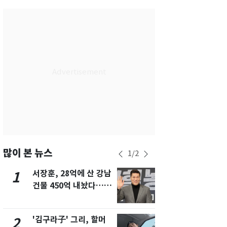
서울
29
℃
부산
27
℃
대구
30
℃
인천
32
℃
광주
33
℃
대전
30
℃
울산
25
℃
강릉
22
℃
많이 본 뉴스
1
/
2
제주
29
℃
서장훈, 28억에 산 강남
회춘실험 억만
1
6
건물 450억 내놨다…세
친 생리혈' 냉동고 보
후 차익 280억 '잭팟'
관…"자궁 
해"
'김구라子' 그리, 할머
'심판 성접대
2
7