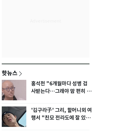
핫뉴스
홍석천 "6개월마다 성병 검
사받는다…그래야 맘 편히 성
생활" 깜짝 고백
'김구라子' 그리, 할머니외 여
행서 "친모 전라도에 잘 있
어"…유튜브서 언급