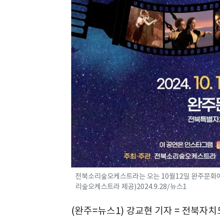
전북소리숲오케스트라는 오는 10월12일 완주문화예
리숲오케스트라 제공)2024.9.28/뉴스1
(완주=뉴스1) 강교현 기자 = 전북자치