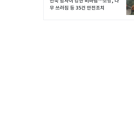
전북 밤사이 강한 비바람…소방, 나
무 쓰러짐 등 35건 안전조치