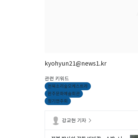
kyohyun21@news1.kr
관련 키워드
전북소리숲오케스트라
완주문화예술회관
정기연주회
강교현 기자