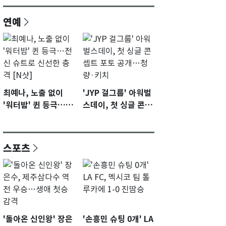
연예
최예나, 노출 없이
'JYP 걸그룹' 아워벌
'워터밤' 퀸 등극…전
스데이, 첫 싱글 콘셉
신 슈트로 신선한 충
트 포토 공개…청량·
격 [N샷]
키치
스포츠
'돌아온 신인왕' 장은
'손흥민 슈팅 0개' LA