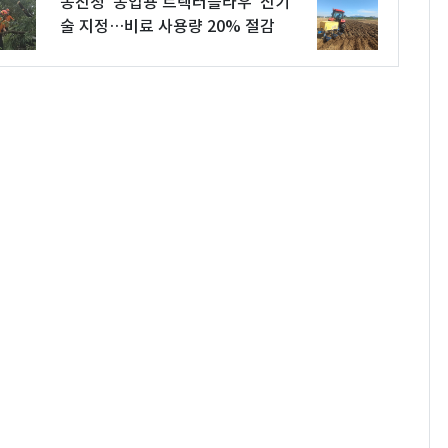
농진청 '농업용 트랙터플라우' 신기
술 지정…비료 사용량 20% 절감