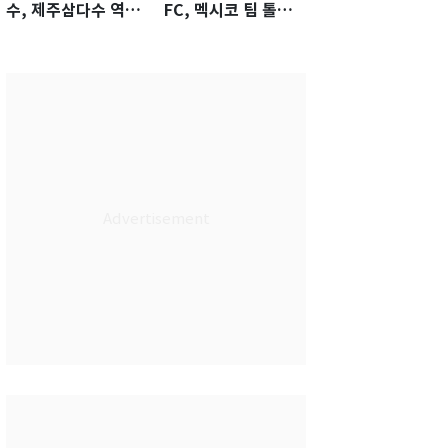
수, 제주삼다수 역전
FC, 멕시코 팀 톨루
우승…생애 첫승 감
카에 1-0 진땀승
격