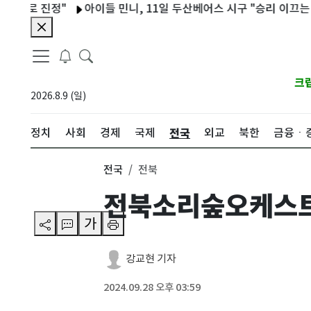
 진정"
아이들 민니, 11일 두산베어스 시구 "승리 이끄는 퀸카될 
크
2026.8.9 (일)
전국
정치
사회
경제
국제
외교
북한
금융ㆍ
전국
전북
전북소리숲오케스트라
가
강교현 기자
2024.09.28 오후 03:59