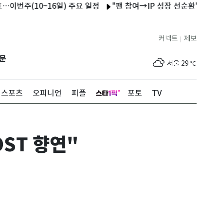
10~16일) 주요 일정
"팬 참여→IP 성장 선순환"…에이티넘, 
커넥트
제보
|
제주
29
℃
문
서울
29
℃
부산
27
℃
스포츠
오피니언
피플
포토
TV
대구
30
℃
인천
32
℃
ST 향연"
광주
33
℃
대전
30
℃
울산
25
℃
강릉
22
℃
제주
29
℃