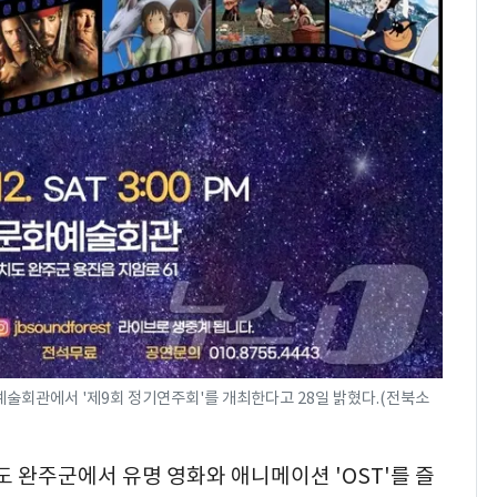
었다…축구협회장 출장
에 부인 3회 동반 '펑펑'
[단독] 경찰, '김부장'
8
제작사 회장 수사…자본
시장법 위반 의혹
'일타강사' 남편과 아내
9
의 마지막 술자리…비극
으로 끝나버린 17년
13호 태풍 '돌핀' 日오
10
키나와·가고시마현 접
근…26만명 대피령
술회관에서 '제9회 정기연주회'를 개최한다고 28일 밝혔다.(전북소
도 완주군에서 유명 영화와 애니메이션 'OST'를 즐