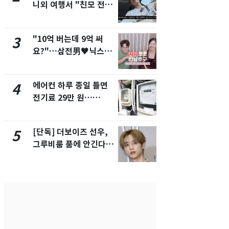
니외 여행서 "친모 전라
었다…축구
도에 잘 있어"…유튜브
에 부인 3회 
서 언급
"10억 버는데 9억 써
[단독] 경찰,
3
8
요?"…삼전男♥닉스女
제작사 회장
3:3 단체소개팅 예능 화
시장법 위반
제
에어컨 하루 종일 틀면
'일타강사' 
4
9
전기료 29만 원…
의 마지막 
450kWh 넘으면 '요금
으로 끝나버린
폭탄'
[단독] 더보이즈 선우,
13호 태풍 '
5
10
그루비룸 품에 안긴다…
키나와·가고
앳에어리어와 전속계약
근…26만명