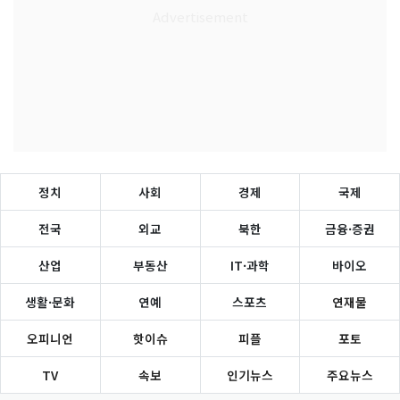
정치
사회
경제
국제
전국
외교
북한
금융·증권
산업
부동산
IT·과학
바이오
생활·문화
연예
스포츠
연재물
오피니언
핫이슈
피플
포토
TV
속보
인기뉴스
주요뉴스