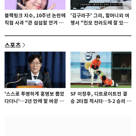
블랙핑크 지수, 10주년 논란에
'김구라子' 그리, 할머니외 여
직접 사과 "큰 섭섭함 안겨 미
행서 "친모 전라도에 잘 있
안"
어"…유튜브서 언급
스포츠
'스스로 투명하게 홍명보 뽑았
SF 이정후, 디트로이트전 결
다더니'…2년 만에 말 바꾼 이
승 2타점 적시타…5-2 승리 견
임생
인