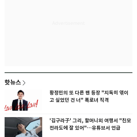
핫뉴스
황정민의 또 다른 팬 등장 "지독히 엮이
고 싶었던 건 너" 폭로녀 직격
'김구라子' 그리, 할머니외 여행서 "친모
전라도에 잘 있어"…유튜브서 언급