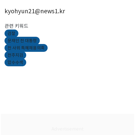
kyohyun21@news1.kr
관련 키워드
검찰
문재인 전 대통령
전 사위 특혜채용의혹
전주지검
압수수색