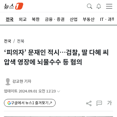
제
전국
외교
북한
금융ㆍ증권
산업
부동산
ITㆍ과학
전국
전북
‘피의자’ 문재인 적시…검찰, 딸 다혜 씨
압색 영장에 뇌물수수 등 혐의
강교현 기자
업데이트 2024.09.01 오전 12:23
가
구글에서 뉴스1 즐겨찾기