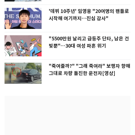
'데뷔 10주년' 임영웅 "20여명의 팬들로
시작해 여기까지…진심 감사"
"5500만원 날리고 급등주 단타, 남은 건
빚뿐"…30대 여성 파혼 위기
"죽여줄까?" "그래 죽여라" 보행자 향해
그대로 차량 돌진한 운전자[영상]