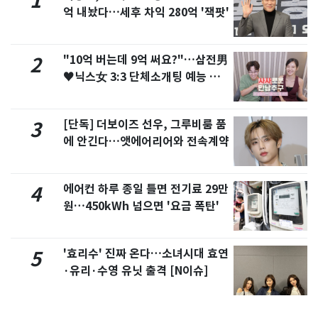
1
억 내놨다…세후 차익 280억 '잭팟'
"10억 버는데 9억 써요?"…삼전男
2
♥닉스女 3:3 단체소개팅 예능 화
제
[단독] 더보이즈 선우, 그루비룸 품
3
에 안긴다…앳에어리어와 전속계약
에어컨 하루 종일 틀면 전기료 29만
4
원…450kWh 넘으면 '요금 폭탄'
'효리수' 진짜 온다…소녀시대 효연
5
·유리·수영 유닛 출격 [N이슈]