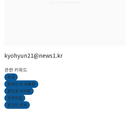
kyohyun21@news1.kr
관련 키워드
조국
문재인 전 대통령
중진공 이사장
전주지검
참고인 조사