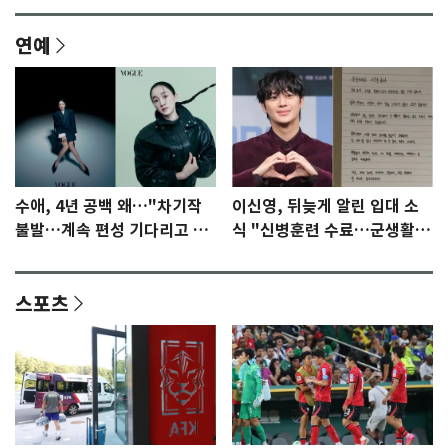
연예
수애, 4년 공백 왜…"차기작
이신영, 뒤늦게 알린 입대 소
불발…계속 편성 기다리고 있
식 "신병훈련 수료…군생활
다"
집중"
스포츠