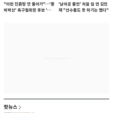
"이런 진흙탕 안 들어가"…'풍
'남아공 졸전' 처음 입 연 김민
비박산' 축구협회장 후보 '실
재 "선수들도 못 하기는 했다"
종'
핫뉴스