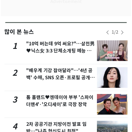
많이 본 뉴스
1
/
2
"10억 버는데 9억 써요?"…삼전男
1
♥닉스女 3:3 단체소개팅 예능 화
제
"배우계 기강 잡아달라"…'4년 공
2
백' 수애, SNS 오픈·프로필 공개
화제
톰 홀랜드♥젠데이아 부부 '스파이
3
더맨4'·'오디세이'로 극장 장악
2차 공공기관 지방이전 발표 임
4
박…"나주 혁신도시 최적"