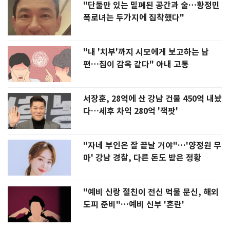
"단둘만 있는 밀폐된 공간과 술…황정민
폭로녀는 두가지에 집착했다"
"내 '치부'까지 시모에게 보고하는 남
편…집이 감옥 같다" 아내 고통
서장훈, 28억에 산 강남 건물 450억 내놨
다…세후 차익 280억 '잭팟'
"자네 부인은 잘 끝날 거야"…'양정원 무
마' 강남 경찰, 다른 돈도 받은 정황
"예비 신랑 절친이 전신 먹물 문신, 해외
도피 준비"…예비 신부 '혼란'