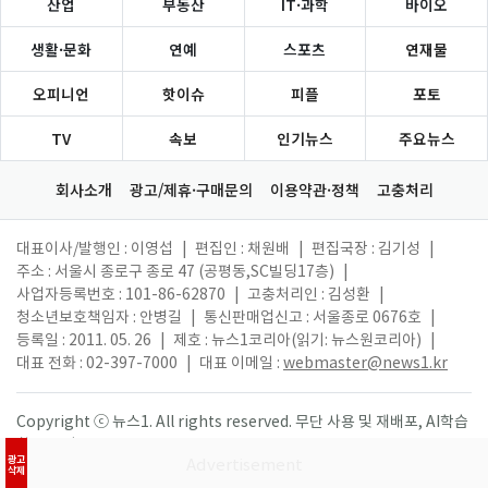
산업
부동산
IT·과학
바이오
생활·문화
연예
스포츠
연재물
오피니언
핫이슈
피플
포토
TV
속보
인기뉴스
주요뉴스
회사소개
광고/제휴·구매문의
이용약관·정책
고충처리
대표이사/발행인 : 이영섭
|
편집인 : 채원배
|
편집국장 : 김기성
|
주소 : 서울시 종로구 종로 47 (공평동,SC빌딩17층)
|
사업자등록번호 : 101-86-62870
|
고충처리인 : 김성환
|
청소년보호책임자 : 안병길
|
통신판매업신고 : 서울종로 0676호
|
등록일 : 2011. 05. 26
|
제호 : 뉴스1코리아(읽기: 뉴스원코리아)
|
대표 전화 : 02-397-7000
|
대표 이메일 :
webmaster@news1.kr
Copyright ⓒ 뉴스1. All rights reserved. 무단 사용 및 재배포, AI학습
활용 금지.
광고
삭제