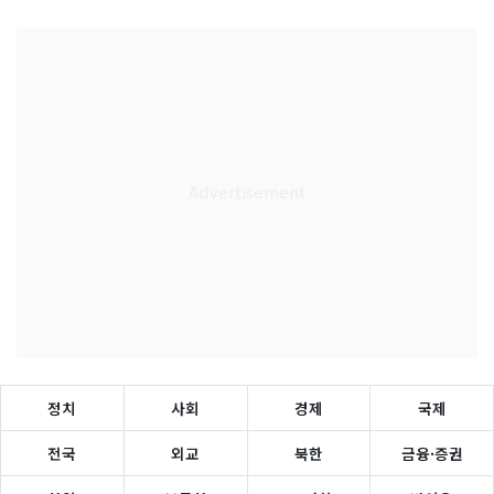
정치
사회
경제
국제
전국
외교
북한
금융·증권