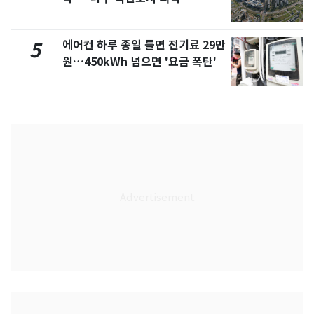
에어컨 하루 종일 틀면 전기료 29만
5
원…450kWh 넘으면 '요금 폭탄'