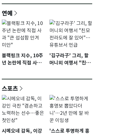
연예
블랙핑크 지수, 10주
'김구라子' 그리, 할
년 논란에 직접 사과
머니외 여행서 "친모
"큰 섭섭함 안겨 미
전라도에 잘 있어"…
안"
유튜브서 언급
스포츠
시메오네 감독, 이강
'스스로 투명하게 홍