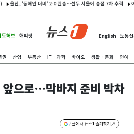
산, '동해안 더비' 2-0 완승…선두 서울에 승점 7차 추격
이란 "오
립토허브
해피펫
English
노동신
|
|
증권
산업
부동산
ITㆍ과학
바이오
생활ㆍ문화
연예
 앞으로…막바지 준비 박차
구글에서 뉴스1 즐겨찾기