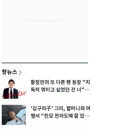
핫뉴스
황정민의 또 다른 팬 등장 "지
독히 엮이고 싶었던 건 너" 폭
로녀 직격
'김구라子' 그리, 할머니외 여
행서 "친모 전라도에 잘 있
어"…유튜브서 언급