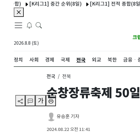
합)
[K리그1] 중간 순위(8일)
[K리그1] 전적 종합(8일)
울
크
2026.8.8 (토)
전국
정치
사회
경제
국제
외교
북한
금융ㆍ
전국
전북
순창장류축제 50일
가
유승훈 기자
2024.08.22 오전 11:41