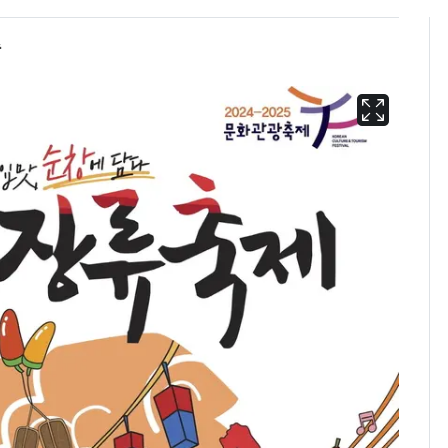
충
13호 태풍 '돌핀' 日오
6
키나와·가고시마현 접
근…26만명 대피령
낮 최고 37도 폭염 계
7