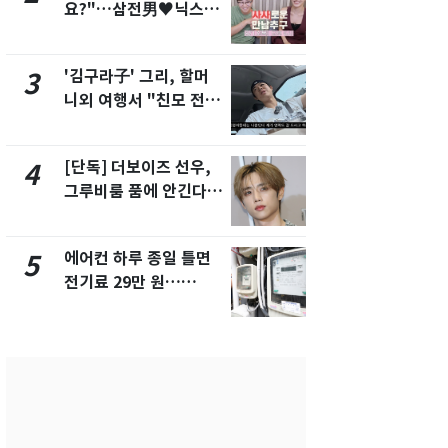
요?"…삼전男♥닉스女
속…전국 곳곳
3:3 단체소개팅 예능 화
날씨]
제
'김구라子' 그리, 할머
[단독] 경찰,
3
8
니외 여행서 "친모 전라
제작사 회장
도에 잘 있어"…유튜브
시장법 위반
서 언급
[단독] 더보이즈 선우,
[단독]중수
4
9
그루비룸 품에 안긴다…
수사관 경력
앳에어리어와 전속계약
진…법무사·
택' 유지
에어컨 하루 종일 틀면
'심판 성접대
5
10
전기료 29만 원…
었다…축구
450kWh 넘으면 '요금
에 부인 3회 
폭탄'