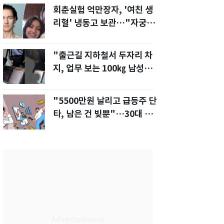
회춘실험 억만장자, '여친 생
리혈' 냉동고 보관…"자궁 내
부 궁금해"
"출근길 지하철서 두자리 차
지, 업무 보는 100㎏ 남성…
부딪히면 신경질"
"5500만원 날리고 급등주 단
타, 남은 건 빚뿐"…30대 여
성 파혼 위기