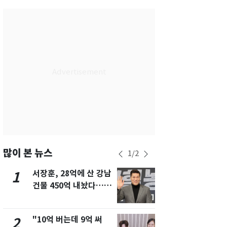
서울
26
℃
부산
29
℃
대구
28
℃
인천
29
℃
광주
29
℃
대전
28
℃
울산
28
℃
강릉
21
℃
많이 본 뉴스
1
/
2
제주
30
℃
서장훈, 28억에 산 강남
13호 태풍 '
1
6
건물 450억 내놨다…세
키나와·가고
후 차익 280억 '잭팟'
근…26만명
"10억 버는데 9억 써
낮 최고 37
2
7