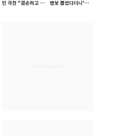
인 극찬 "겸손하고 노
명보 뽑았다더니'…2
력하는 선수…좋은
년 만에 말 바꾼 이임
첫인상"
생