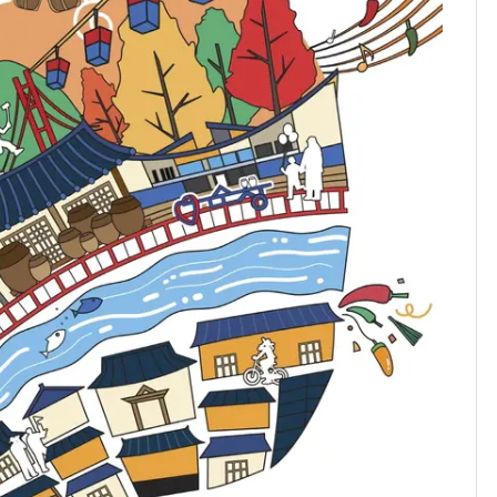
속…전국 곳곳 비 [오늘
날씨]
[단독] 경찰, '김부장'
8
제작사 회장 수사…자본
시장법 위반 의혹
[단독]중수청 가는 검찰
9
수사관 경력 합산 추
진…법무사·집행관 '혜
택' 유지
'심판 성접대'가 끝 아니
10
었다…축구협회장 출장
에 부인 3회 동반 '펑펑'