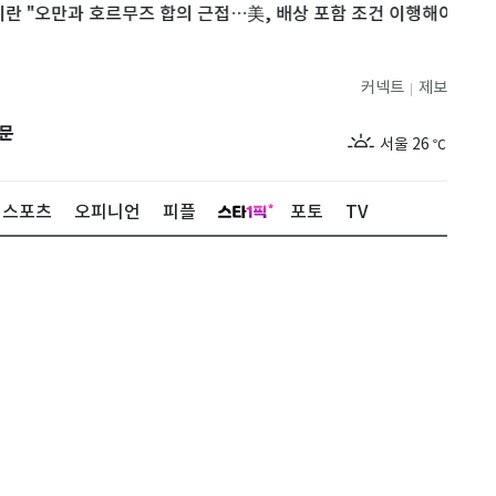
만과 호르무즈 합의 근접…美, 배상 포함 조건 이행해야"
'도경완
커넥트
제보
|
제주
30
℃
문
서울
26
℃
부산
29
℃
스포츠
오피니언
피플
포토
TV
대구
28
℃
인천
29
℃
광주
29
℃
대전
28
℃
울산
28
℃
강릉
21
℃
제주
30
℃