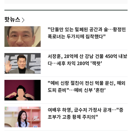
핫뉴스
"단둘만 있는 밀폐된 공간과 술…황정민
폭로녀는 두가지에 집착했다"
서장훈, 28억에 산 강남 건물 450억 내놨
다…세후 차익 280억 '잭팟'
"예비 신랑 절친이 전신 먹물 문신, 해외
도피 준비"…예비 신부 '혼란'
여배우 하영, 금수저 가정사 공개…"증
조부가 고종 황제 주치의"