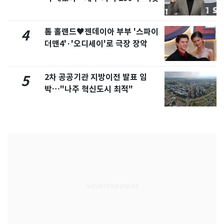
톰 홀랜드♥젠데이아 부부 '스파이
4
더맨4'·'오디세이'로 극장 장악
2차 공공기관 지방이전 발표 임
5
박…"나주 혁신도시 최적"