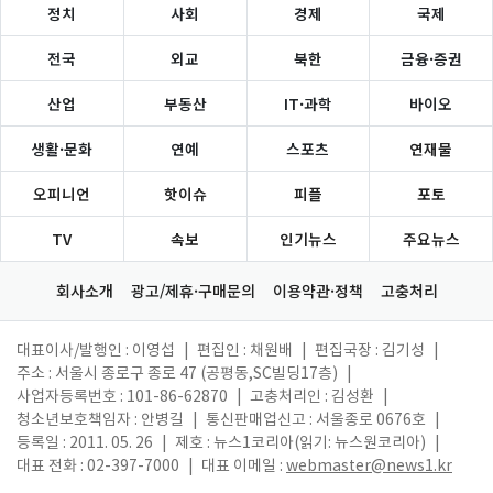
정치
사회
경제
국제
전국
외교
북한
금융·증권
산업
부동산
IT·과학
바이오
생활·문화
연예
스포츠
연재물
오피니언
핫이슈
피플
포토
TV
속보
인기뉴스
주요뉴스
회사소개
광고/제휴·구매문의
이용약관·정책
고충처리
대표이사/발행인 : 이영섭
|
편집인 : 채원배
|
편집국장 : 김기성
|
주소 : 서울시 종로구 종로 47 (공평동,SC빌딩17층)
|
사업자등록번호 : 101-86-62870
|
고충처리인 : 김성환
|
청소년보호책임자 : 안병길
|
통신판매업신고 : 서울종로 0676호
|
등록일 : 2011. 05. 26
|
제호 : 뉴스1코리아(읽기: 뉴스원코리아)
|
대표 전화 : 02-397-7000
|
대표 이메일 :
webmaster@news1.kr