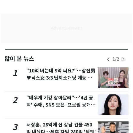
많이 본 뉴스
1
/
2
"10억 버는데 9억 써요?"…삼전男
1
♥닉스女 3:3 단체소개팅 예능 화
제
"배우계 기강 잡아달라"…'4년 공
2
백' 수애, SNS 오픈·프로필 공개
화제
서장훈, 28억에 산 강남 건물 450
3
억 내놨다…세후 차익 280억 '잭팟'