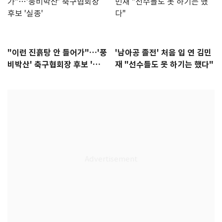
"이런 진흙탕 안 들어가"…'풍
'남아공 졸전' 처음 입 연 김민
비박산' 축구협회장 후보 '실
재 "선수들도 못 하기는 했다"
종'