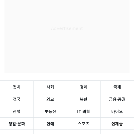
정치
사회
경제
국제
전국
외교
북한
금융·증권
산업
부동산
IT·과학
바이오
생활·문화
연예
스포츠
연재물