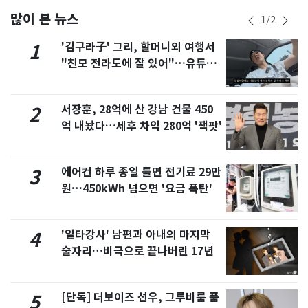
많이 본 뉴스
1
/
2
'김구라子' 그리, 할머니외 여행서
1
"친모 전라도에 잘 있어"…유튜브
서 언급
서장훈, 28억에 산 강남 건물 450
2
억 내놨다…세후 차익 280억 '잭팟'
에어컨 하루 종일 틀면 전기료 29만
3
원…450kWh 넘으면 '요금 폭탄'
'일타강사' 남편과 아내의 마지막
4
술자리…비극으로 끝나버린 17년
[단독] 더보이즈 선우, 그루비룸 품
5