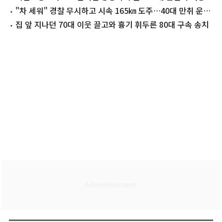
"차 세워" 경찰 무시하고 시속 165㎞ 도주…40대 만취 운전
자 검거
집 앞 지나던 70대 이웃 끌고와 흉기 휘두른 80대 구속 송치