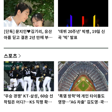
[단독] 문지인♥김기리, 유산
'데뷔 20주년' 빅뱅, 19일 신
아픔 딛고 결혼 2년 만에 부모
곡 '빅' 발표
됐다…7일 득남
스포츠
'우승 경쟁' KT-삼성, 60승 선
'폭염 방학'에 개인 타이틀도
착팀은 어디?…KS 직행 확률
영향…'AG 차출' 김도영·곽빈
77.8%
울상