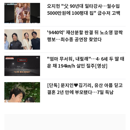
오지헌 "父 90년대 일타강사…월수입
5000만원에 100평대 집" 금수저 고백
'9440억' 재산분할 판결 뒤 노소영 깜짝
행보…최수종 공연장 찾았다
"엄마 무서워, 내릴래"…4·6세 두 딸 태
운 채 194㎞/h 살인 질주[영상]
[단독] 문지인♥김기리, 유산 아픔 딛고
결혼 2년 만에 부모됐다…7일 득남