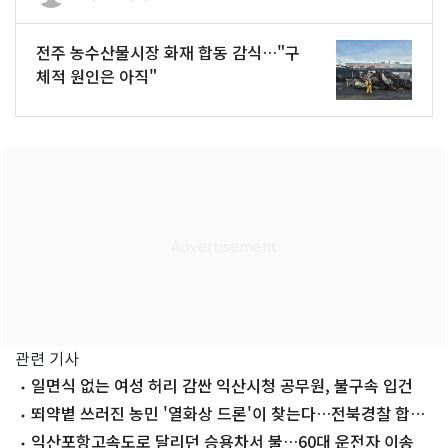
전주 농수산물시장 화재 합동 감식…"구
체적 원인은 아직"
관련 기사
일면식 없는 여성 허리 감싼 익산시청 공무원, 불구속 입건
뙤약볕 쓰러진 농민 '열화상 드론'이 찾는다…전북경찰 합동
순찰
익산포항고속도로 달리던 승용차서 불…60대 운전자 이송