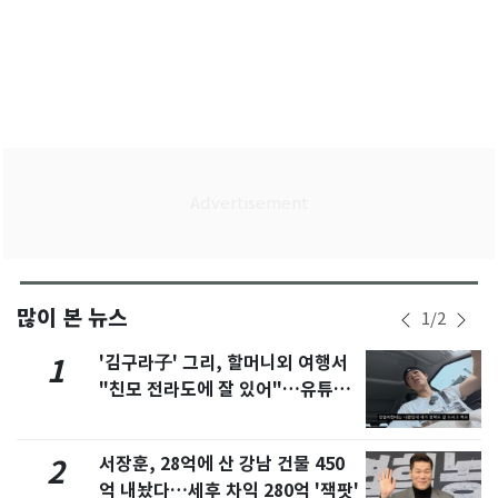
많이 본 뉴스
1
/
2
'김구라子' 그리, 할머니외 여행서
1
"친모 전라도에 잘 있어"…유튜브
서 언급
서장훈, 28억에 산 강남 건물 450
2
억 내놨다…세후 차익 280억 '잭팟'