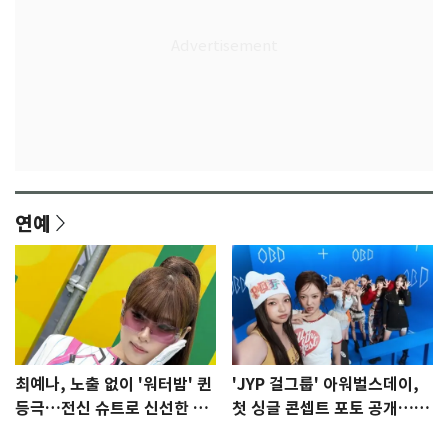
연예
최예나, 노출 없이 '워터밤' 퀸
'JYP 걸그룹' 아워벌스데이,
등극…전신 슈트로 신선한 충
첫 싱글 콘셉트 포토 공개…청
격 [N샷]
량·키치