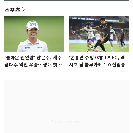
스포츠
'돌아온 신인왕' 장은수, 제주
'손흥민 슈팅 0개' LA FC, 멕
삼다수 역전 우승…생애 첫승
시코 팀 톨루카에 1-0 진땀승
감격