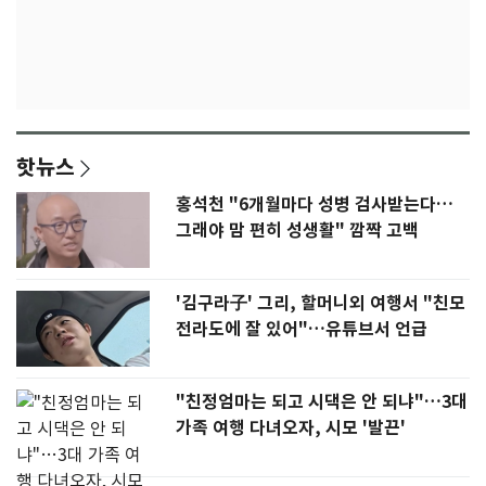
핫뉴스
홍석천 "6개월마다 성병 검사받는다…
그래야 맘 편히 성생활" 깜짝 고백
'김구라子' 그리, 할머니외 여행서 "친모
전라도에 잘 있어"…유튜브서 언급
"친정엄마는 되고 시댁은 안 되냐"…3대
가족 여행 다녀오자, 시모 '발끈'