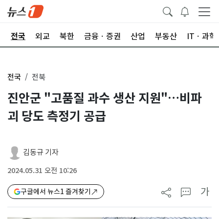
제
전국
외교
북한
금융ㆍ증권
산업
부동산
ITㆍ과학
전국
전북
진안군 "고품질 과수 생산 지원"…비파
괴 당도 측정기 공급
김동규 기자
2024.05.31 오전 10:26
가
구글에서 뉴스1 즐겨찾기