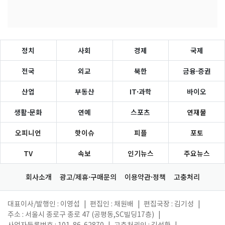
정치
사회
경제
국제
전국
외교
북한
금융·증권
산업
부동산
IT·과학
바이오
생활·문화
연예
스포츠
연재물
오피니언
핫이슈
피플
포토
TV
속보
인기뉴스
주요뉴스
회사소개
광고/제휴·구매문의
이용약관·정책
고충처리
대표이사/발행인 : 이영섭
|
편집인 : 채원배
|
편집국장 : 김기성
|
주소 : 서울시 종로구 종로 47 (공평동,SC빌딩17층)
|