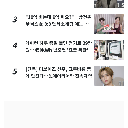
"10억 버는데 9억 써요?"…삼전男
3
♥닉스女 3:3 단체소개팅 예능 화
제
에어컨 하루 종일 틀면 전기료 29만
4
원…450kWh 넘으면 '요금 폭탄'
[단독] 더보이즈 선우, 그루비룸 품
5
에 안긴다…앳에어리어와 전속계약