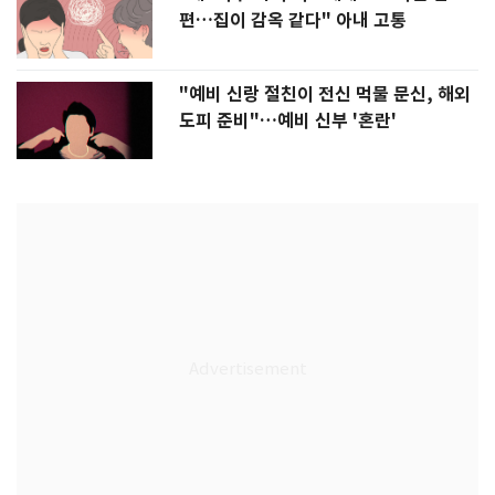
편…집이 감옥 같다" 아내 고통
"예비 신랑 절친이 전신 먹물 문신, 해외
도피 준비"…예비 신부 '혼란'