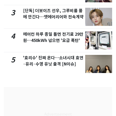
[단독] 더보이즈 선우, 그루비룸 품
3
에 안긴다…앳에어리어와 전속계약
에어컨 하루 종일 틀면 전기료 29만
4
원…450kWh 넘으면 '요금 폭탄'
'효리수' 진짜 온다…소녀시대 효연
5
·유리·수영 유닛 출격 [N이슈]