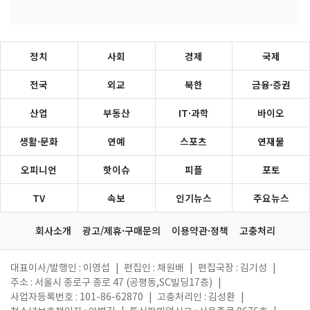
정치
사회
경제
국제
전국
외교
북한
금융·증권
산업
부동산
IT·과학
바이오
생활·문화
연예
스포츠
연재물
오피니언
핫이슈
피플
포토
TV
속보
인기뉴스
주요뉴스
회사소개
광고/제휴·구매문의
이용약관·정책
고충처리
대표이사/발행인 : 이영섭
|
편집인 : 채원배
|
편집국장 : 김기성
|
주소 : 서울시 종로구 종로 47 (공평동,SC빌딩17층)
|
사업자등록번호 : 101-86-62870
|
고충처리인 : 김성환
|