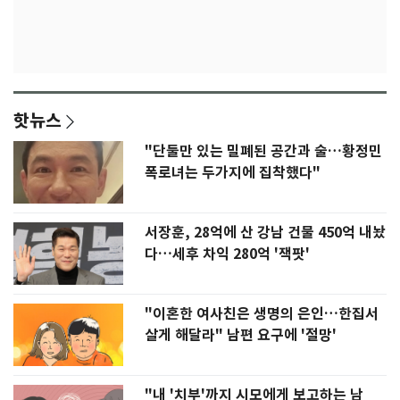
핫뉴스
"단둘만 있는 밀폐된 공간과 술…황정민
폭로녀는 두가지에 집착했다"
서장훈, 28억에 산 강남 건물 450억 내놨
다…세후 차익 280억 '잭팟'
"이혼한 여사친은 생명의 은인…한집서
살게 해달라" 남편 요구에 '절망'
"내 '치부'까지 시모에게 보고하는 남