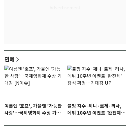
연예
여름엔 '호프', 가을엔 '가능한
블핑 지수·제니·로제·리사,
사랑'…국제영화제 수상 기대
데뷔 10주년 이벤트 '완전체'
감 [N이슈]
참석 확정…기대감 UP