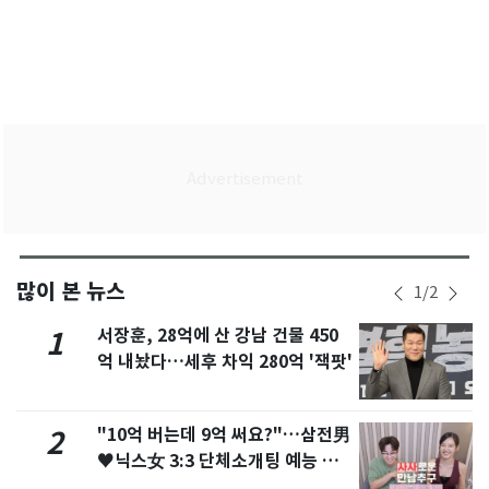
많이 본 뉴스
1
/
2
서장훈, 28억에 산 강남 건물 450
1
억 내놨다…세후 차익 280억 '잭팟'
"10억 버는데 9억 써요?"…삼전男
2
♥닉스女 3:3 단체소개팅 예능 화
제