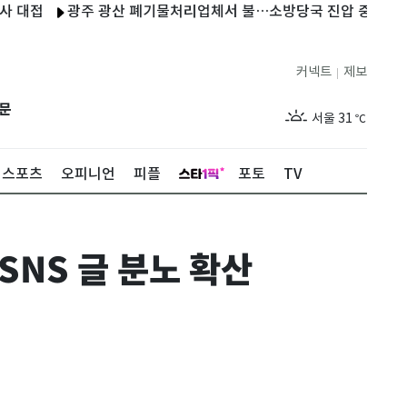
접
광주 광산 폐기물처리업체서 불…소방당국 진압 중
日, 러 
커넥트
제보
|
제주
29
℃
문
서울
31
℃
부산
29
℃
스포츠
오피니언
피플
포토
TV
대구
30
℃
인천
30
℃
SNS 글 분노 확산
광주
31
℃
대전
29
℃
울산
28
℃
강릉
26
℃
제주
29
℃