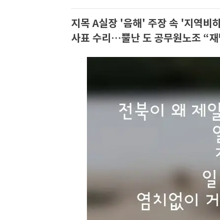
지목 A실장 '음해' 주장 속 '지역비하
사표 수리…뿔난 도 공무원노조 “재