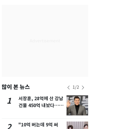
서울
31
℃
부산
29
℃
대구
30
℃
인천
30
℃
광주
31
℃
대전
29
℃
울산
28
℃
강릉
26
℃
많이 본 뉴스
1
/
2
제주
29
℃
서장훈, 28억에 산 강남
13호 태풍 '
1
6
건물 450억 내놨다…세
키나와·가고
후 차익 280억 '잭팟'
근…26만명
"10억 버는데 9억 써
"캐리비안 
2
7