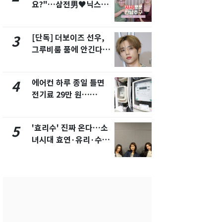
요?"…삼전男♥닉스女
의실에 남자
3:3 단체소개팅 예능 화
요"…경찰 
제
[단독] 더보이즈 선우,
전남광주 화
3
8
그루비룸 품에 안긴다…
교통사고로 
앳에어리어와 전속계약
지…6명 부
에어컨 하루 종일 틀면
[단독]중수
4
9
전기료 29만 원…
수사관 경력
450kWh 넘으면 '요금
진…법무사·
폭탄'
택' 유지
'효리수' 진짜 온다…소
축구협회, 
5
10
녀시대 효연·유리·수영
들 10여명 대
유닛 출격 [N이슈]
대' 의혹…
픽 예선 등