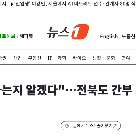
'신입생' 이강인, 서울에서 AT마드리드 선수·관계자 80명 식사 대
립토허브
해피펫
English
노동신
|
|
증권
산업
부동산
ITㆍ과학
바이오
생활ㆍ문화
연예
사는지 알겠다"…전북도 간부 
구글에서 뉴스1 즐겨찾기