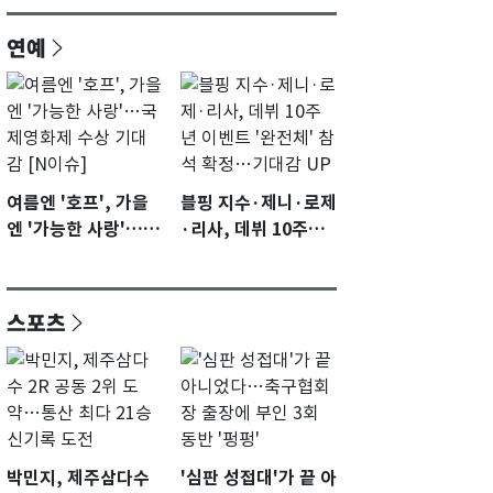
연예
여름엔 '호프', 가을
블핑 지수·제니·로제
엔 '가능한 사랑'…국
·리사, 데뷔 10주년
제영화제 수상 기대
이벤트 '완전체' 참석
감 [N이슈]
확정…기대감 UP
스포츠
박민지, 제주삼다수
'심판 성접대'가 끝 아