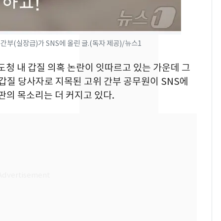
의실에 남자가 있어
요"…경찰 수사
전남광주 화정역 인근서
8
간부(실장급)가 SNS에 올린 글.(독자 제공)/뉴스1
교통사고로 40대 심정
지…6명 부상
도청 내 갑질 의혹 논란이 잇따르고 있는 가운데 그
 갑질 당사자로 지목된 고위 간부 공무원이 SNS에
[단독]중수청 가는 검찰
9
판의 목소리는 더 커지고 있다.
수사관 경력 합산 추
진…법무사·집행관 '혜
택' 유지
축구협회, 외국인 심판
10
들 10여명 대상 '성 접
대' 의혹…월드컵·올림
픽 예선 등