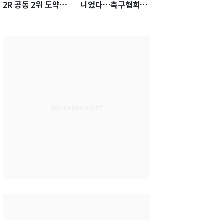
2R 공동 2위 도약…
니었다…축구협회장
통산 최다 21승 신기
출장에 부인 3회 동반
록 도전
'펑펑'