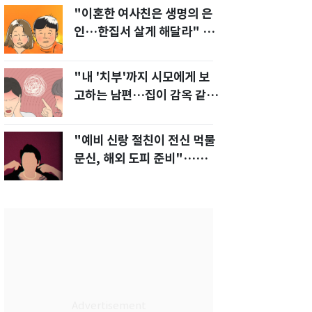
"이혼한 여사친은 생명의 은
인…한집서 살게 해달라" 남
편 요구에 '절망'
"내 '치부'까지 시모에게 보
고하는 남편…집이 감옥 같
다" 아내 고통
"예비 신랑 절친이 전신 먹물
문신, 해외 도피 준비"…예비
신부 '혼란'