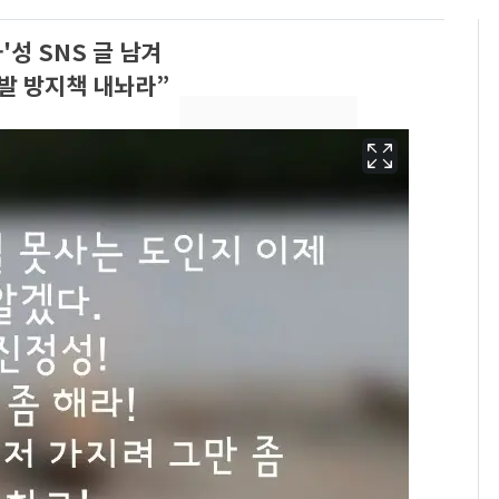
'성 SNS 글 남겨
발 방지책 내놔라”
13호 태풍 '돌핀' 日오
6
키나와·가고시마현 접
근…26만명 대피령
"캐리비안 베이 여자 탈
7