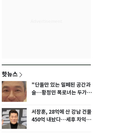
핫뉴스
"단둘만 있는 밀폐된 공간과
술…황정민 폭로녀는 두가지
에 집착했다"
서장훈, 28억에 산 강남 건물
450억 내놨다…세후 차익
280억 '잭팟'