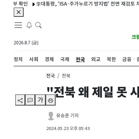
부 확인
李대통령, 'ISA·주가누르기 방지법' 전면 재검토 지시
크
2026.8.7 (금)
전국
정치
사회
경제
국제
외교
북한
금융ㆍ
전국
전북
"전북 왜 제일 못 
가
유승훈 기자
2024.05.23 오후 05:43