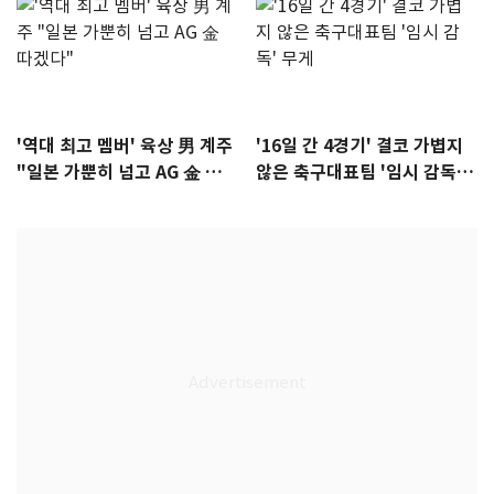
'역대 최고 멤버' 육상 男 계주
'16일 간 4경기' 결코 가볍지
"일본 가뿐히 넘고 AG 金 따겠
않은 축구대표팀 '임시 감독'
다"
무게