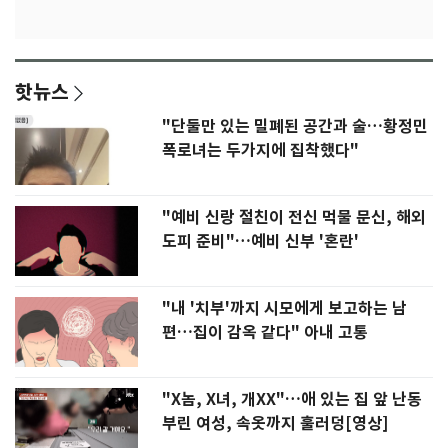
핫뉴스
"단둘만 있는 밀폐된 공간과 술…황정민
폭로녀는 두가지에 집착했다"
"예비 신랑 절친이 전신 먹물 문신, 해외
도피 준비"…예비 신부 '혼란'
"내 '치부'까지 시모에게 보고하는 남
편…집이 감옥 같다" 아내 고통
"X놈, X녀, 개XX"…애 있는 집 앞 난동
부린 여성, 속옷까지 훌러덩[영상]