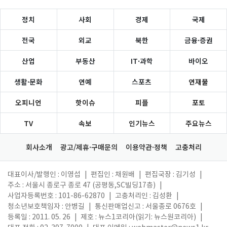
정치
사회
경제
국제
전국
외교
북한
금융·증권
산업
부동산
IT·과학
바이오
생활·문화
연예
스포츠
연재물
오피니언
핫이슈
피플
포토
TV
속보
인기뉴스
주요뉴스
회사소개
광고/제휴·구매문의
이용약관·정책
고충처리
대표이사/발행인 : 이영섭
|
편집인 : 채원배
|
편집국장 : 김기성
|
주소 : 서울시 종로구 종로 47 (공평동,SC빌딩17층)
|
사업자등록번호 : 101-86-62870
|
고충처리인 : 김성환
|
청소년보호책임자 : 안병길
|
통신판매업신고 : 서울종로 0676호
|
등록일 : 2011. 05. 26
|
제호 : 뉴스1코리아(읽기: 뉴스원코리아)
|