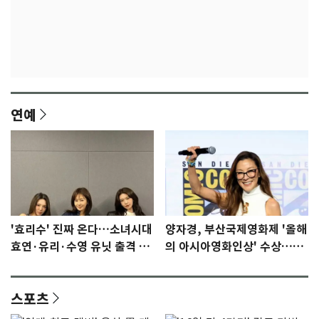
연예
'효리수' 진짜 온다…소녀시대
양자경, 부산국제영화제 '올해
효연·유리·수영 유닛 출격 [N
의 아시아영화인상' 수상…15
이슈]
년만에 부산 온다
스포츠