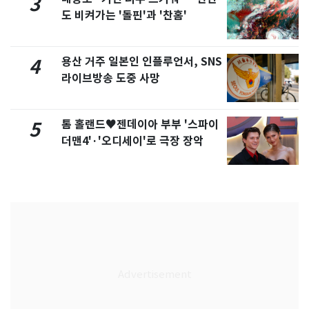
3
도 비켜가는 '돌핀'과 '찬홈'
용산 거주 일본인 인플루언서, SNS
4
라이브방송 도중 사망
톰 홀랜드♥젠데이아 부부 '스파이
5
더맨4'·'오디세이'로 극장 장악