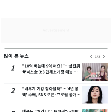
많이 본 뉴스
1
/
2
"10억 버는데 9억 써요?"…삼전男
1
♥닉스女 3:3 단체소개팅 예능 화
제
"배우계 기강 잡아달라"…'4년 공
2
백' 수애, SNS 오픈·프로필 공개
화제
태풍도 "거긴 너무 뜨거워"…한반