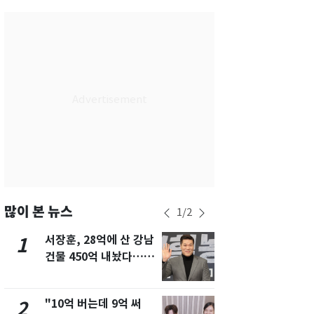
서울
26
℃
부산
29
℃
대구
28
℃
인천
29
℃
광주
29
℃
대전
28
℃
울산
28
℃
강릉
21
℃
많이 본 뉴스
1
/
2
제주
30
℃
서장훈, 28억에 산 강남
13호 태풍 '
1
6
건물 450억 내놨다…세
키나와·가고
후 차익 280억 '잭팟'
근…26만명
"10억 버는데 9억 써
낮 최고 37
2
7