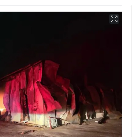
13호 태풍 '돌핀' 日오
6
키나와·가고시마현 접
근…26만명 대피령
낮 최고 37도 폭염 계
7