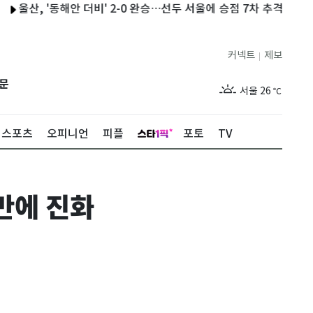
, '동해안 더비' 2-0 완승…선두 서울에 승점 7차 추격
이란 "오
커넥트
제보
|
제주
30
℃
문
서울
26
℃
부산
29
℃
스포츠
오피니언
피플
포토
TV
대구
28
℃
인천
29
℃
만에 진화
광주
29
℃
대전
28
℃
울산
28
℃
강릉
21
℃
제주
30
℃