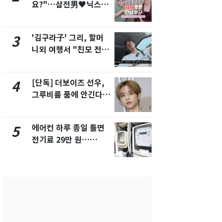
요?"…삼전男♥닉스女
속…전국 곳곳
3:3 단체소개팅 예능 화
날씨]
제
'김구라子' 그리, 할머
[단독] 경찰,
3
8
니외 여행서 "친모 전라
제작사 회장
도에 잘 있어"…유튜브
시장법 위반
서 언급
[단독] 더보이즈 선우,
[단독]중수
4
9
그루비룸 품에 안긴다…
수사관 경력
앳에어리어와 전속계약
진…법무사·
택' 유지
에어컨 하루 종일 틀면
'심판 성접대
5
10
전기료 29만 원…
었다…축구
450kWh 넘으면 '요금
에 부인 3회 
폭탄'