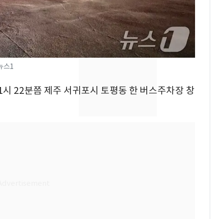
속…전국 곳곳 비 [오늘
날씨]
[단독] 경찰, '김부장'
8
제작사 회장 수사…자본
시장법 위반 의혹
뉴스1
[단독]중수청 가는 검찰
9
전 1시 22분쯤 제주 서귀포시 토평동 한 버스주차장 창
수사관 경력 합산 추
진…법무사·집행관 '혜
택' 유지
'심판 성접대'가 끝 아니
10
었다…축구협회장 출장
에 부인 3회 동반 '펑펑'