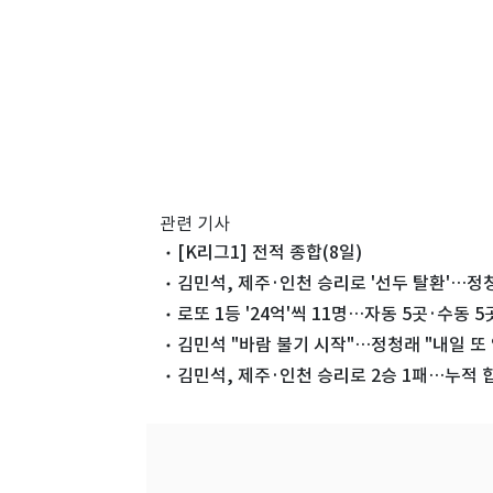
관련 기사
[K리그1] 전적 종합(8일)
김민석, 제주·인천 승리로 '선두 탈환'…정청
로또 1등 '24억'씩 11명…자동 5곳·수동 
김민석 "바람 불기 시작"…정청래 "내일 또 
김민석, 제주·인천 승리로 2승 1패…누적 