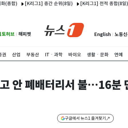
)
[K리그1] 중간 순위(8일)
[K리그1] 전적 종합(8일)
울산
립토허브
해피펫
English
노동신
|
|
증권
산업
부동산
ITㆍ과학
바이오
생활ㆍ문화
연예
고 안 폐배터리서 불…16분 
구글에서 뉴스1 즐겨찾기