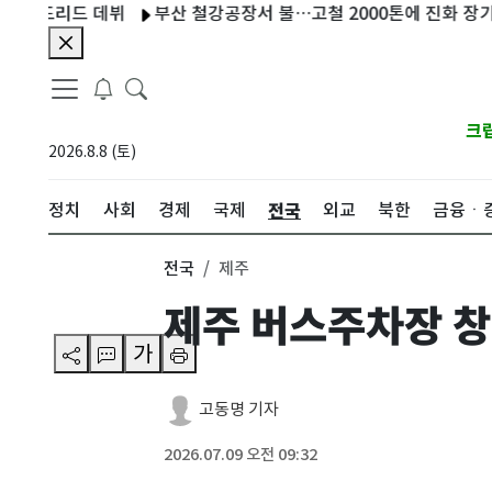
드리드 데뷔
부산 철강공장서 불…고철 2000톤에 진화 장기화(종합
크
2026.8.8 (토)
전국
정치
사회
경제
국제
외교
북한
금융ㆍ
전국
제주
제주 버스주차장 창
가
고동명 기자
2026.07.09 오전 09:32