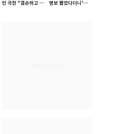
인 극찬 "겸손하고 노
명보 뽑았다더니'…2
력하는 선수…좋은
년 만에 말 바꾼 이임
첫인상"
생