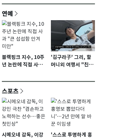
연예
블랙핑크 지수, 10주
'김구라子' 그리, 할
년 논란에 직접 사과
머니외 여행서 "친모
"큰 섭섭함 안겨 미
전라도에 잘 있어"…
안"
유튜브서 언급
스포츠
시메오네 감독, 이강
'스스로 투명하게 홍