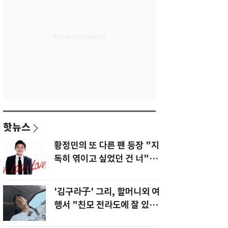
핫뉴스
황정민의 또 다른 팬 등장 "지
독히 엮이고 싶었던 건 너" 폭
로녀 직격
'김구라子' 그리, 할머니외 여
행서 "친모 전라도에 잘 있
어"…유튜브서 언급