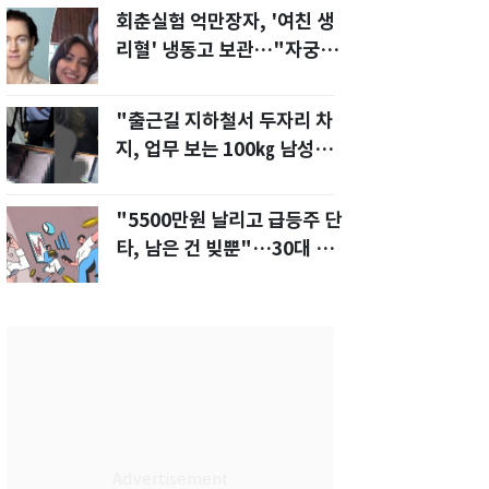
회춘실험 억만장자, '여친 생
리혈' 냉동고 보관…"자궁 내
부 궁금해"
"출근길 지하철서 두자리 차
지, 업무 보는 100㎏ 남성…
부딪히면 신경질"
"5500만원 날리고 급등주 단
타, 남은 건 빚뿐"…30대 여
성 파혼 위기