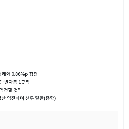
래와 0.86%p 접전
5곳·반자동 1곳씩
역전할 것"
합산 역전하며 선두 탈환(종합)