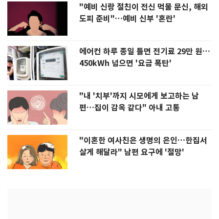
"예비 신랑 절친이 전신 먹물 문신, 해외
도피 준비"…예비 신부 '혼란'
에어컨 하루 종일 틀면 전기료 29만 원…
450kWh 넘으면 '요금 폭탄'
"내 '치부'까지 시모에게 보고하는 남
편…집이 감옥 같다" 아내 고통
"이혼한 여사친은 생명의 은인…한집서
살게 해달라" 남편 요구에 '절망'