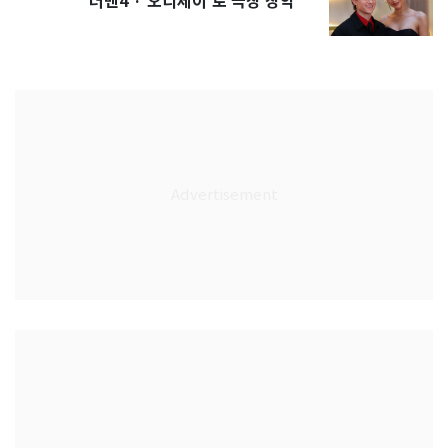
더맨4'·'오디세이'로 극장 장악