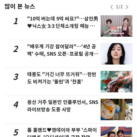
많이 본 뉴스
1
/
2
"10억 버는데 9억 써요?"…삼전男
1
♥닉스女 3:3 단체소개팅 예능 화
제
"배우계 기강 잡아달라"…'4년 공
2
백' 수애, SNS 오픈·프로필 공개
화제
태풍도 "거긴 너무 뜨거워"…한반
3
도 비켜가는 '돌핀'과 '찬홈'
용산 거주 일본인 인플루언서, SNS
4
라이브방송 도중 사망
톰 홀랜드♥젠데이아 부부 '스파이
5