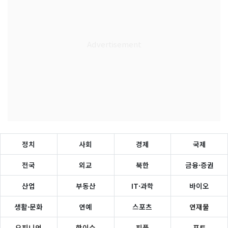
정치
사회
경제
국제
전국
외교
북한
금융·증권
산업
부동산
IT·과학
바이오
생활·문화
연예
스포츠
연재물
오피니언
핫이슈
피플
포토