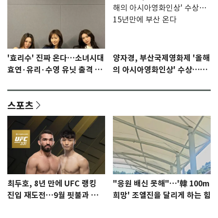
'효리수' 진짜 온다…소녀시대
양자경, 부산국제영화제 '올해
효연·유리·수영 유닛 출격 [N
의 아시아영화인상' 수상…15
이슈]
년만에 부산 온다
스포츠
최두호, 8년 만에 UFC 랭킹
"응원 배신 못해"…'韓 100m
진입 재도전…9월 핏불과 대
희망' 조엘진을 달리게 하는 힘
결