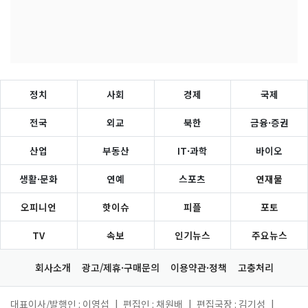
정치
사회
경제
국제
전국
외교
북한
금융·증권
산업
부동산
IT·과학
바이오
생활·문화
연예
스포츠
연재물
오피니언
핫이슈
피플
포토
TV
속보
인기뉴스
주요뉴스
회사소개
광고/제휴·구매문의
이용약관·정책
고충처리
대표이사/발행인 : 이영섭
|
편집인 : 채원배
|
편집국장 : 김기성
|