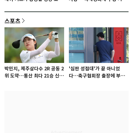
텀 [N이슈]
감 [N이슈]
스포츠
박민지, 제주삼다수 2R 공동 2
'심판 성접대'가 끝 아니었
위 도약…통산 최다 21승 신기
다…축구협회장 출장에 부인
록 도전
3회 동반 '펑펑'