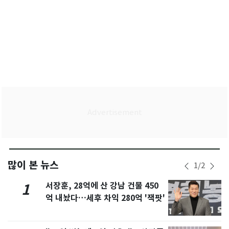
많이 본 뉴스
1
/
2
서장훈, 28억에 산 강남 건물 450
1
억 내놨다…세후 차익 280억 '잭팟'