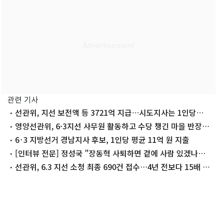
관련 기사
선관위, 지선 보전액 등 3721억 지급…시도지사는 1인당
13.6억
영양선관위, 6·3지선 사무원 활동하고 수당 챙긴 마을 반장
고발
6·3 지방선거 경남지사 후보, 1인당 평균 11억 원 지출
[인터뷰 전문] 정성국 "장동혁 사퇴하면 곁에 사람 있겠나…
한동훈은 있었다"
선관위, 6.3 지선 소청 최종 690건 접수…4년 전보다 15배 폭
증(종합)