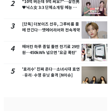
"10억 버는데 9억 써요?"…삼전男
2
♥닉스女 3:3 단체소개팅 예능 화
제
[단독] 더보이즈 선우, 그루비룸 품
3
에 안긴다…앳에어리어와 전속계약
에어컨 하루 종일 틀면 전기료 29만
4
원…450kWh 넘으면 '요금 폭탄'
'효리수' 진짜 온다…소녀시대 효연
5
·유리·수영 유닛 출격 [N이슈]