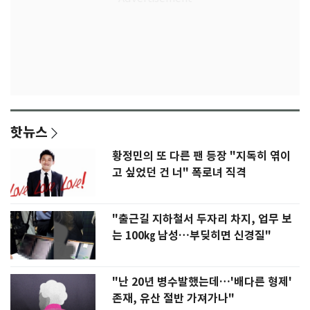
핫뉴스
황정민의 또 다른 팬 등장 "지독히 엮이
고 싶었던 건 너" 폭로녀 직격
"출근길 지하철서 두자리 차지, 업무 보
는 100㎏ 남성…부딪히면 신경질"
"난 20년 병수발했는데…'배다른 형제'
존재, 유산 절반 가져가나"