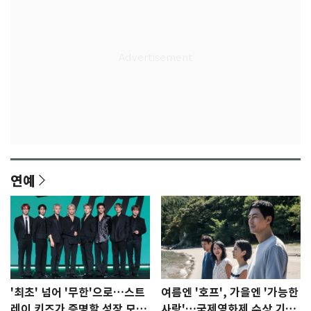
연예
'최초' 넘어 '무한'으로…스트
여름엔 '호프', 가을엔 '가능한
레이 키즈가 증명할 성장 모멘
사랑'…국제영화제 수상 기대