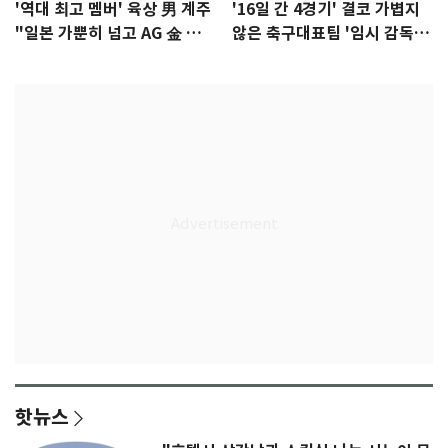
'역대 최고 멤버' 육상 男 계주
'16일 간 4경기' 결코 가볍지
"일본 가뿐히 넘고 AG 金 따겠
않은 축구대표팀 '임시 감독'
다"
무게
핫뉴스