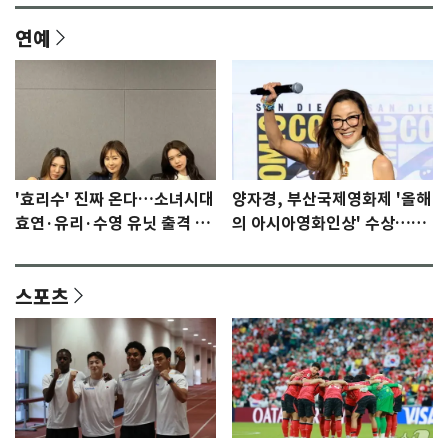
연예
'효리수' 진짜 온다…소녀시대
양자경, 부산국제영화제 '올해
효연·유리·수영 유닛 출격 [N
의 아시아영화인상' 수상…15
이슈]
년만에 부산 온다
스포츠