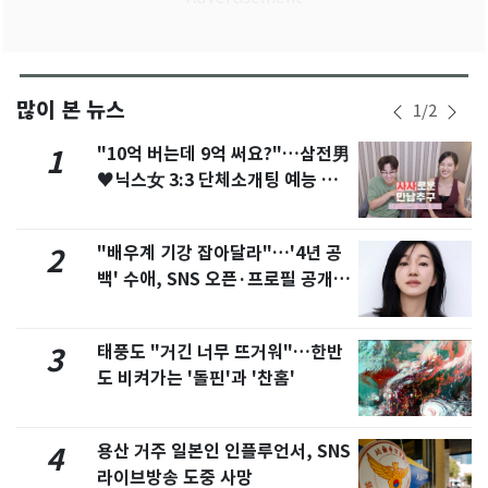
많이 본 뉴스
1
/
2
"10억 버는데 9억 써요?"…삼전男
1
♥닉스女 3:3 단체소개팅 예능 화
제
"배우계 기강 잡아달라"…'4년 공
2
백' 수애, SNS 오픈·프로필 공개
화제
태풍도 "거긴 너무 뜨거워"…한반
3
도 비켜가는 '돌핀'과 '찬홈'
용산 거주 일본인 인플루언서, SNS
4
라이브방송 도중 사망