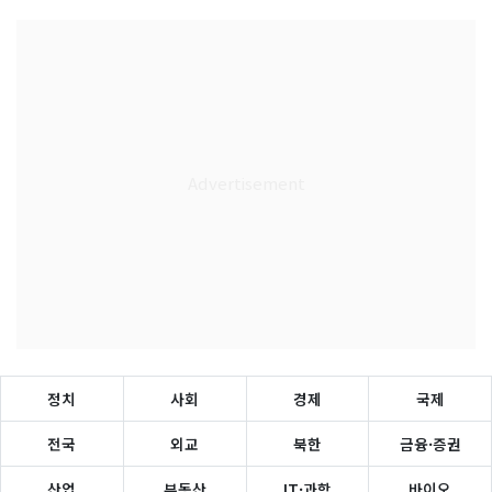
정치
사회
경제
국제
전국
외교
북한
금융·증권
산업
부동산
IT·과학
바이오