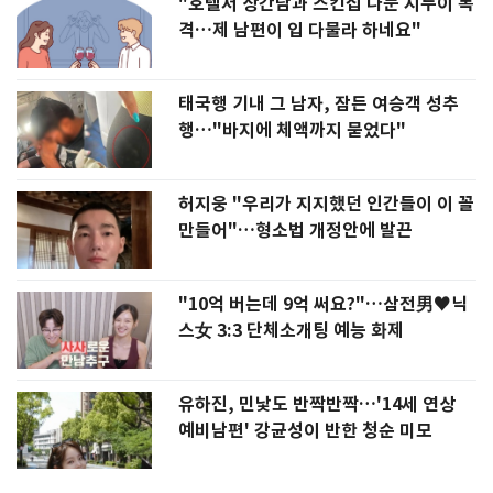
"호텔서 상간남과 스킨십 나눈 시누이 목
격…제 남편이 입 다물라 하네요"
태국행 기내 그 남자, 잠든 여승객 성추
행…"바지에 체액까지 묻었다"
허지웅 "우리가 지지했던 인간들이 이 꼴
만들어"…형소법 개정안에 발끈
"10억 버는데 9억 써요?"…삼전男♥닉
스女 3:3 단체소개팅 예능 화제
유하진, 민낯도 반짝반짝…'14세 연상
예비남편' 강균성이 반한 청순 미모