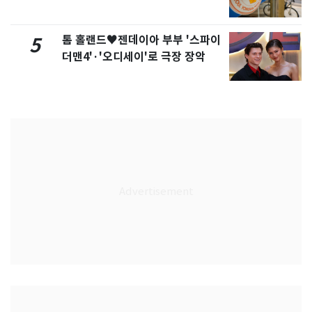
톰 홀랜드♥젠데이아 부부 '스파이
5
더맨4'·'오디세이'로 극장 장악