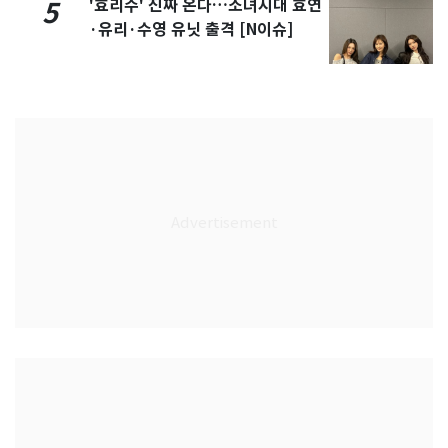
'효리수' 진짜 온다…소녀시대 효연
5
·유리·수영 유닛 출격 [N이슈]