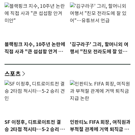
블랙핑크 지수, 10주년 논란에
'김구라子' 그리, 할머니외 여
직접 사과 "큰 섭섭함 안겨 미
행서 "친모 전라도에 잘 있
안"
어"…유튜브서 언급
스포츠
SF 이정후, 디트로이트전 결
인판티노 FIFA 회장, 여직원과
승 2타점 적시타…5-2 승리 견
부적절 관계에 거액 퇴직금 지