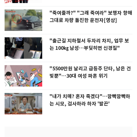
"죽여줄까?" "그래 죽여라" 보행자 향해
그대로 차량 돌진한 운전자[영상]
"출근길 지하철서 두자리 차지, 업무 보
는 100㎏ 남성…부딪히면 신경질"
"5500만원 날리고 급등주 단타, 남은 건
빚뿐"…30대 여성 파혼 위기
"내가 치매? 혼자 죽겠다"…깜빡깜빡하
는 시모, 검사하라 하자 '발끈'