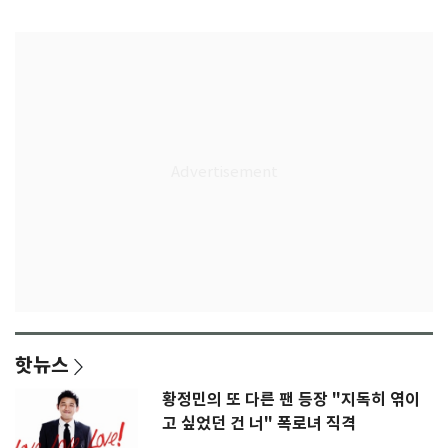
인
급 논란
핫뉴스
황정민의 또 다른 팬 등장 "지독히 엮이
고 싶었던 건 너" 폭로녀 직격