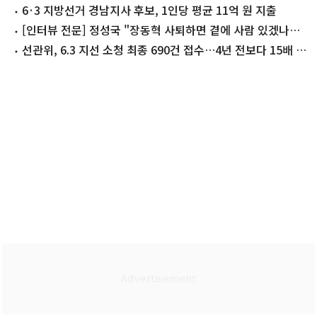
고발
6·3 지방선거 경남지사 후보, 1인당 평균 11억 원 지출
[인터뷰 전문] 정성국 "장동혁 사퇴하면 곁에 사람 있겠나…
한동훈은 있었다"
선관위, 6.3 지선 소청 최종 690건 접수…4년 전보다 15배 폭
증(종합)