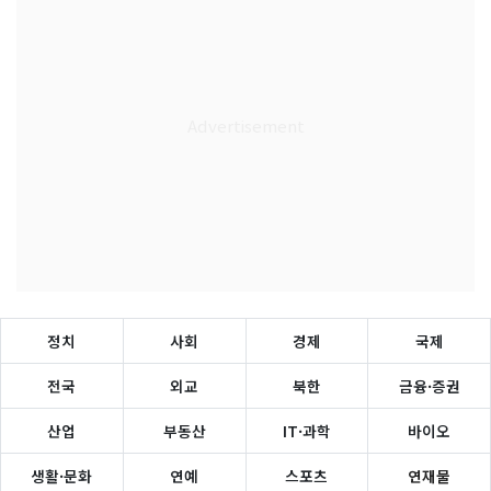
정치
사회
경제
국제
전국
외교
북한
금융·증권
산업
부동산
IT·과학
바이오
생활·문화
연예
스포츠
연재물