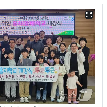
13호 태풍 '돌핀' 日오
6
키나와·가고시마현 접
근…26만명 대피령
[단독]중수청 가는 검찰
7