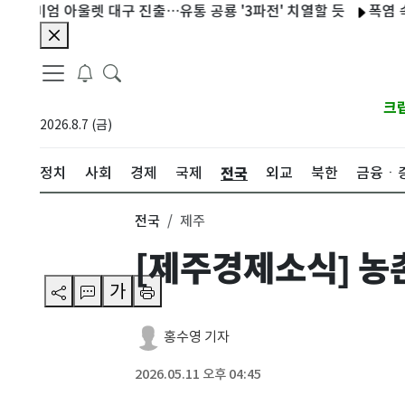
 아울렛 대구 진출…유통 공룡 '3파전' 치열할 듯
폭염 속 대구 
크
2026.8.7 (금)
전국
정치
사회
경제
국제
외교
북한
금융ㆍ
전국
제주
[제주경제소식] 농
가
홍수영 기자
2026.05.11 오후 04:45