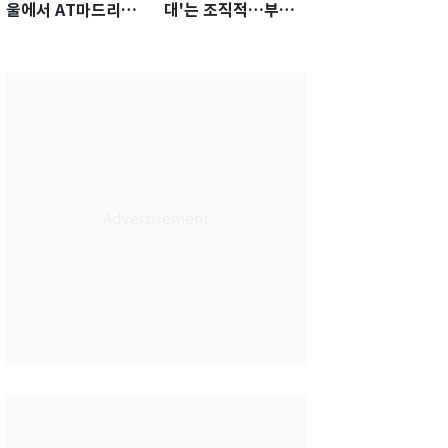
울에서 AT마드리드
대'는 조직적…부회
선수·관계자 80명 식
장이 직접 사인
사 대접