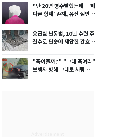
"난 20년 병수발했는데…'배
다른 형제' 존재, 유산 절반 가
져가나"
응급실 난동범, 10년 수련 주
짓수로 단숨에 제압한 간호사
화제[영상]
"죽여줄까?" "그래 죽여라"
보행자 향해 그대로 차량 돌진
한 운전자[영상]