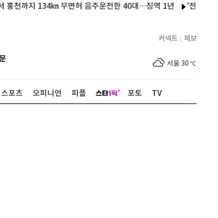
지 134㎞ 무면허 음주운전한 40대…징역 1년
'전기료 3배' 폭
커넥트
제보
|
제주
30
℃
문
서울
30
℃
부산
30
℃
스포츠
오피니언
피플
포토
TV
대구
30
℃
인천
32
℃
광주
31
℃
대전
30
℃
울산
30
℃
강릉
26
℃
제주
30
℃