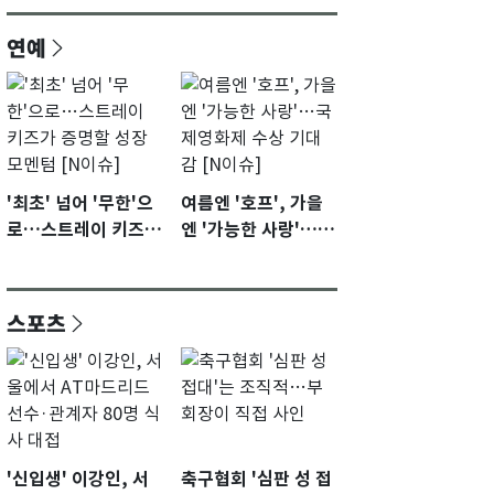
연예
'최초' 넘어 '무한'으
여름엔 '호프', 가을
로…스트레이 키즈가
엔 '가능한 사랑'…국
증명할 성장 모멘텀
제영화제 수상 기대
[N이슈]
감 [N이슈]
스포츠
'신입생' 이강인, 서
축구협회 '심판 성 접