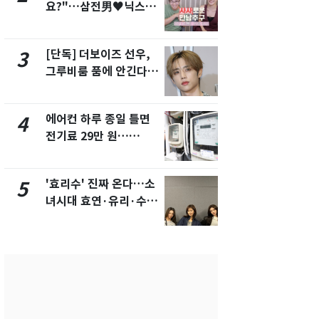
요?"…삼전男♥닉스女
수사관 경력
3:3 단체소개팅 예능 화
진…법무사·
제
택' 유지
[단독] 더보이즈 선우,
"캐리비안 
3
8
그루비룸 품에 안긴다…
의실에 남자
앳에어리어와 전속계약
요"…경찰 
에어컨 하루 종일 틀면
전남광주 화
4
9
전기료 29만 원…
교통사고로 
450kWh 넘으면 '요금
지…6명 부
폭탄'
'효리수' 진짜 온다…소
'심판 성접대
5
10
녀시대 효연·유리·수영
었다…축구
유닛 출격 [N이슈]
에 부인 3회 