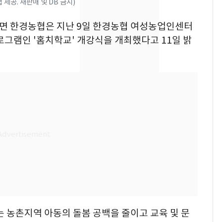
제공. 재판매 및 DB 금지)
수사관 경력 합산 추
진…법무사·집행관 '혜
한경면 한경농협은 지난 9일 한경농협 여성농업인센터
택' 유지
"캐리비안 베이 여자 탈
8
로그램인 '홈치학교' 개강식을 개최했다고 11일 밝
의실에 남자가 있어
요"…경찰 수사
전남광주 화정역 인근서
9
교통사고로 40대 심정
지…6명 부상
'심판 성접대'가 끝 아니
10
었다…축구협회장 출장
에 부인 3회 동반 '펑펑'
는 농촌지역 아동의 돌봄 공백을 줄이고 교육 및 문