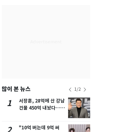
서울
30
℃
부산
30
℃
대구
30
℃
인천
32
℃
광주
31
℃
대전
30
℃
울산
30
℃
강릉
26
℃
많이 본 뉴스
1
/
2
제주
30
℃
서장훈, 28억에 산 강남
13호 태풍 '
1
6
건물 450억 내놨다…세
키나와·가고
후 차익 280억 '잭팟'
근…26만명
"10억 버는데 9억 써
[단독]중수
2
7