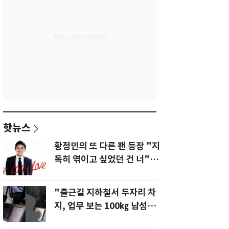
핫뉴스
황정민의 또 다른 팬 등장 "지
독히 엮이고 싶었던 건 너" 폭
로녀 직격
"출근길 지하철서 두자리 차
지, 업무 보는 100㎏ 남성…
부딪히면 신경질"