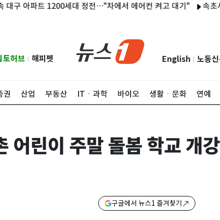
아파트 1200세대 정전…"차에서 에어컨 켜고 대기"
속초서 홍천까
립토허브
해피펫
English
노동신
|
|
증권
산업
부동산
ITㆍ과학
바이오
생활ㆍ문화
연예
촌 어린이 주말 돌봄 학교 개강
구글에서 뉴스1 즐겨찾기