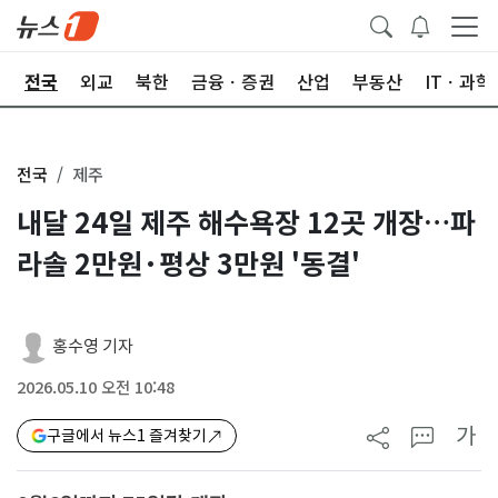
제
전국
외교
북한
금융ㆍ증권
산업
부동산
ITㆍ과학
전국
제주
내달 24일 제주 해수욕장 12곳 개장…파
라솔 2만원·평상 3만원 '동결'
홍수영 기자
2026.05.10 오전 10:48
가
구글에서 뉴스1 즐겨찾기