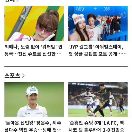
최예나, 노출 없이 '워터밤' 퀸
'JYP 걸그룹' 아워벌스데이,
등극…전신 슈트로 신선한 충
첫 싱글 콘셉트 포토 공개…청
격 [N샷]
량·키치
스포츠
'돌아온 신인왕' 장은수, 제주
'손흥민 슈팅 0개' LA FC, 멕
삼다수 역전 우승…생애 첫승
시코 팀 톨루카에 1-0 진땀승