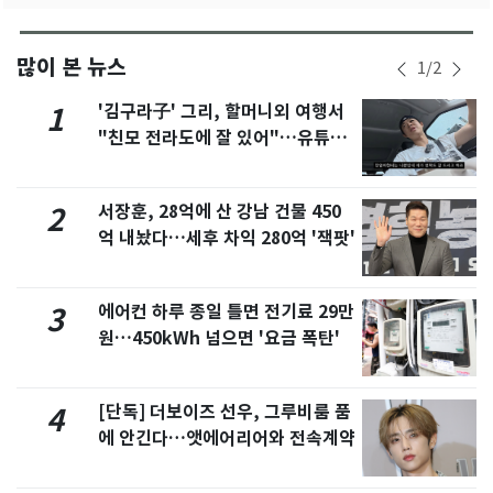
많이 본 뉴스
1
/
2
'김구라子' 그리, 할머니외 여행서
1
"친모 전라도에 잘 있어"…유튜브
서 언급
서장훈, 28억에 산 강남 건물 450
2
억 내놨다…세후 차익 280억 '잭팟'
에어컨 하루 종일 틀면 전기료 29만
3
원…450kWh 넘으면 '요금 폭탄'
[단독] 더보이즈 선우, 그루비룸 품
4
에 안긴다…앳에어리어와 전속계약