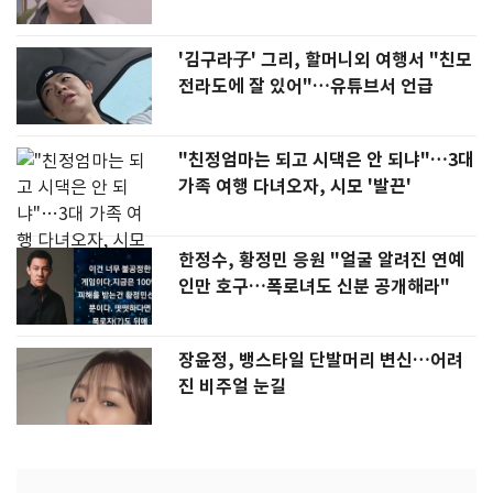
'김구라子' 그리, 할머니외 여행서 "친모
전라도에 잘 있어"…유튜브서 언급
"친정엄마는 되고 시댁은 안 되냐"…3대
가족 여행 다녀오자, 시모 '발끈'
한정수, 황정민 응원 "얼굴 알려진 연예
인만 호구…폭로녀도 신분 공개해라"
장윤정, 뱅스타일 단발머리 변신…어려
진 비주얼 눈길