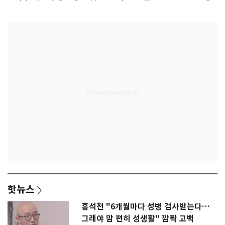
감격
핫뉴스
홍석천 "6개월마다 성병 검사받는다…
그래야 맘 편히 성생활" 깜짝 고백