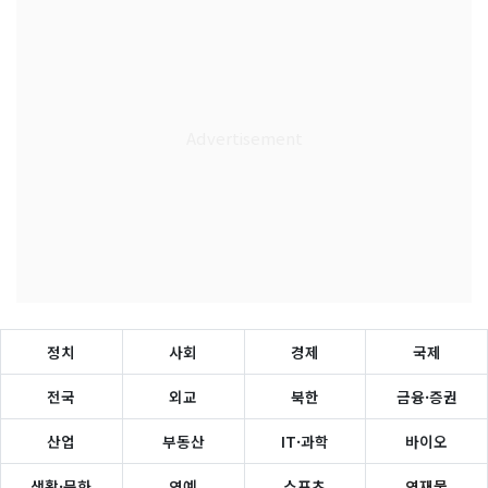
정치
사회
경제
국제
전국
외교
북한
금융·증권
산업
부동산
IT·과학
바이오
생활·문화
연예
스포츠
연재물