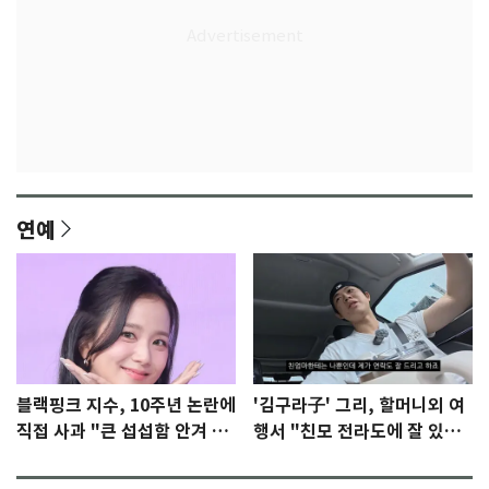
연예
블랙핑크 지수, 10주년 논란에
'김구라子' 그리, 할머니외 여
직접 사과 "큰 섭섭함 안겨 미
행서 "친모 전라도에 잘 있
안"
어"…유튜브서 언급