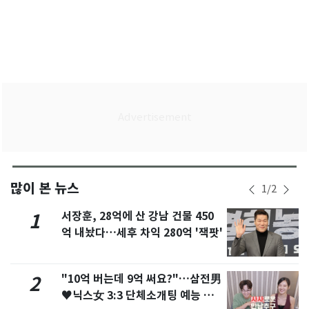
많이 본 뉴스
1
/
2
서장훈, 28억에 산 강남 건물 450
1
억 내놨다…세후 차익 280억 '잭팟'
"10억 버는데 9억 써요?"…삼전男
2
♥닉스女 3:3 단체소개팅 예능 화