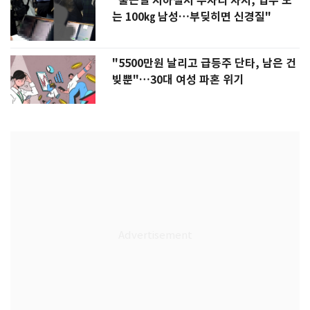
"출근길 지하철서 두자리 차지, 업무 보
는 100㎏ 남성…부딪히면 신경질"
"5500만원 날리고 급등주 단타, 남은 건
빚뿐"…30대 여성 파혼 위기