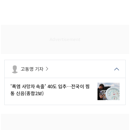
고동명 기자
'폭염 사망자 속출' 40도 입추…전국이 찜
통 신음(종합2보)