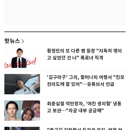
핫뉴스
황정민의 또 다른 팬 등장 "지독히 엮이
고 싶었던 건 너" 폭로녀 직격
'김구라子' 그리, 할머니외 여행서 "친모
전라도에 잘 있어"…유튜브서 언급
회춘실험 억만장자, '여친 생리혈' 냉동
고 보관…"자궁 내부 궁금해"