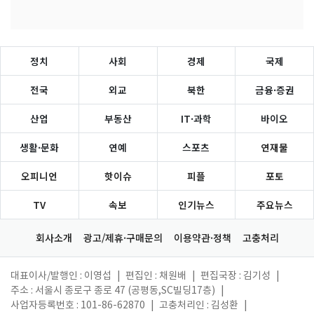
정치
사회
경제
국제
전국
외교
북한
금융·증권
산업
부동산
IT·과학
바이오
생활·문화
연예
스포츠
연재물
오피니언
핫이슈
피플
포토
TV
속보
인기뉴스
주요뉴스
회사소개
광고/제휴·구매문의
이용약관·정책
고충처리
대표이사/발행인 : 이영섭
|
편집인 : 채원배
|
편집국장 : 김기성
|
주소 : 서울시 종로구 종로 47 (공평동,SC빌딩17층)
|
사업자등록번호 : 101-86-62870
|
고충처리인 : 김성환
|