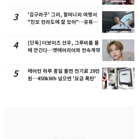
제
'김구라子' 그리, 할머니외 여행서
3
"친모 전라도에 잘 있어"…유튜브
서 언급
[단독] 더보이즈 선우, 그루비룸 품
4
에 안긴다…앳에어리어와 전속계약
에어컨 하루 종일 틀면 전기료 29만
5
원…450kWh 넘으면 '요금 폭탄'