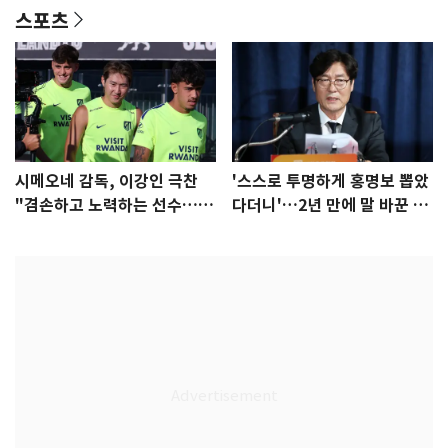
스포츠
시메오네 감독, 이강인 극찬
'스스로 투명하게 홍명보 뽑았
"겸손하고 노력하는 선수…좋
다더니'…2년 만에 말 바꾼 이
은 첫인상"
임생