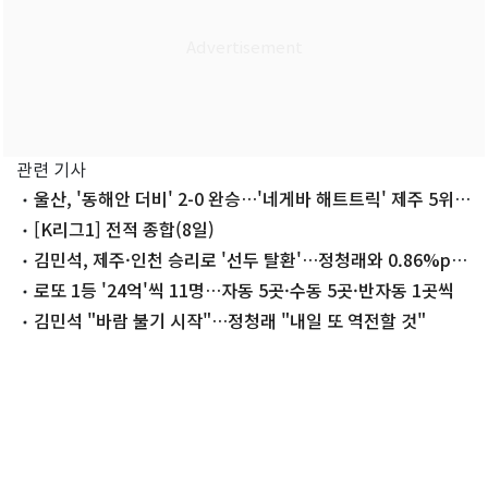
관련 기사
울산, '동해안 더비' 2-0 완승…'네게바 해트트릭' 제주 5위
도약(종합)
[K리그1] 전적 종합(8일)
김민석, 제주·인천 승리로 '선두 탈환'…정청래와 0.86%p
접전
로또 1등 '24억'씩 11명…자동 5곳·수동 5곳·반자동 1곳씩
김민석 "바람 불기 시작"…정청래 "내일 또 역전할 것"