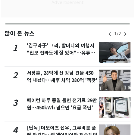
많이 본 뉴스
1
/
2
'김구라子' 그리, 할머니외 여행서
1
"친모 전라도에 잘 있어"…유튜브
서 언급
서장훈, 28억에 산 강남 건물 450
2
억 내놨다…세후 차익 280억 '잭팟'
에어컨 하루 종일 틀면 전기료 29만
3
원…450kWh 넘으면 '요금 폭탄'
[단독] 더보이즈 선우, 그루비룸 품
4