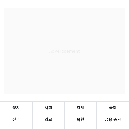
정치
사회
경제
국제
전국
외교
북한
금융·증권