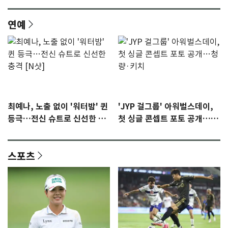
연예
최예나, 노출 없이 '워터밤' 퀸
'JYP 걸그룹' 아워벌스데이,
등극…전신 슈트로 신선한 충
첫 싱글 콘셉트 포토 공개…청
격 [N샷]
량·키치
스포츠