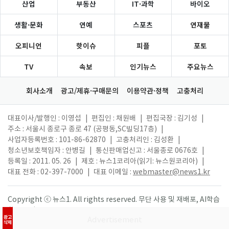
산업
부동산
IT·과학
바이오
생활·문화
연예
스포츠
연재물
오피니언
핫이슈
피플
포토
TV
속보
인기뉴스
주요뉴스
회사소개
광고/제휴·구매문의
이용약관·정책
고충처리
대표이사/발행인 : 이영섭
|
편집인 : 채원배
|
편집국장 : 김기성
|
주소 : 서울시 종로구 종로 47 (공평동,SC빌딩17층)
|
사업자등록번호 : 101-86-62870
|
고충처리인 : 김성환
|
청소년보호책임자 : 안병길
|
통신판매업신고 : 서울종로 0676호
|
등록일 : 2011. 05. 26
|
제호 : 뉴스1코리아(읽기: 뉴스원코리아)
|
대표 전화 : 02-397-7000
|
대표 이메일 :
webmaster@news1.kr
Copyright ⓒ 뉴스1. All rights reserved. 무단 사용 및 재배포, AI학습
활용 금지.
광고
삭제