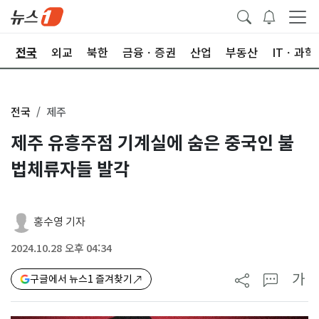
제
전국
외교
북한
금융ㆍ증권
산업
부동산
ITㆍ과학
전국
제주
제주 유흥주점 기계실에 숨은 중국인 불
법체류자들 발각
홍수영 기자
2024.10.28 오후 04:34
가
구글에서 뉴스1 즐겨찾기