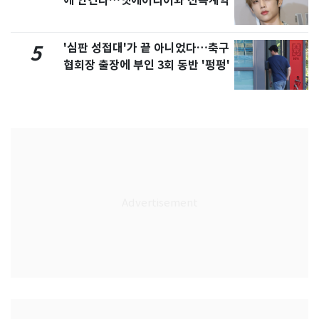
에 안긴다…앳에어리어와 전속계약
'심판 성접대'가 끝 아니었다…축구
5
협회장 출장에 부인 3회 동반 '펑펑'