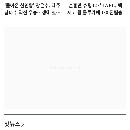
'돌아온 신인왕' 장은수, 제주
'손흥민 슈팅 0개' LA FC, 멕
삼다수 역전 우승…생애 첫승
시코 팀 톨루카에 1-0 진땀승
감격
핫뉴스