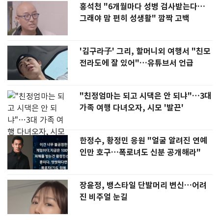
홍석천 "6개월마다 성병 검사받는다…
그래야 맘 편히 성생활" 깜짝 고백
'김구라子' 그리, 할머니외 여행서 "친모
전라도에 잘 있어"…유튜브서 언급
"친정엄마는 되고 시댁은 안 되냐"…3대
가족 여행 다녀오자, 시모 '발끈'
한정수, 황정민 응원 "얼굴 알려진 연예
인만 호구…폭로녀도 신분 공개해라"
장윤정, 뱅스타일 단발머리 변신…어려
진 비주얼 눈길