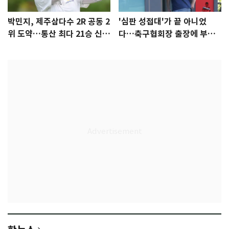
박민지, 제주삼다수 2R 공동 2
'심판 성접대'가 끝 아니었
위 도약…통산 최다 21승 신기
다…축구협회장 출장에 부인
록 도전
3회 동반 '펑펑'