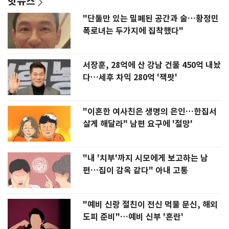
핫뉴스
"단둘만 있는 밀폐된 공간과 술…황정민
폭로녀는 두가지에 집착했다"
서장훈, 28억에 산 강남 건물 450억 내놨
다…세후 차익 280억 '잭팟'
"이혼한 여사친은 생명의 은인…한집서
살게 해달라" 남편 요구에 '절망'
"내 '치부'까지 시모에게 보고하는 남
편…집이 감옥 같다" 아내 고통
"예비 신랑 절친이 전신 먹물 문신, 해외
도피 준비"…예비 신부 '혼란'