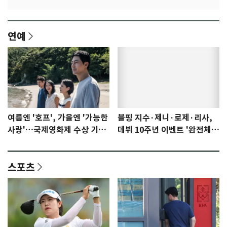
연예
여름엔 '호프', 가을엔 '가능한
블핑 지수·제니·로제·리사,
사랑'…국제영화제 수상 기대
데뷔 10주년 이벤트 '완전체'
감 [N이슈]
참석 확정…기대감 UP
스포츠