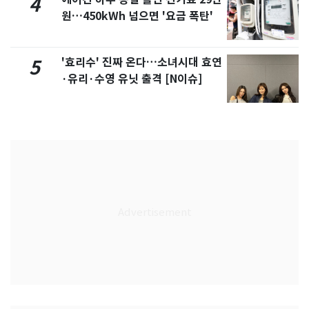
4
원…450kWh 넘으면 '요금 폭탄'
'효리수' 진짜 온다…소녀시대 효연
5
·유리·수영 유닛 출격 [N이슈]