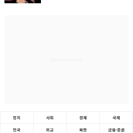
정치
사회
경제
국제
전국
외교
북한
금융·증권