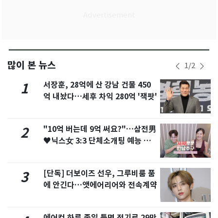
많이 본 뉴스
1
/
2
서장훈, 28억에 산 강남 건물 450
1
억 내놨다…세후 차익 280억 '잭팟'
"10억 버는데 9억 써요?"…삼전男
2
♥닉스女 3:3 단체소개팅 예능 화
제
[단독] 더보이즈 선우, 그루비룸 품
3
에 안긴다…앳에어리어와 전속계약
에어컨 하루 종일 틀면 전기료 29만