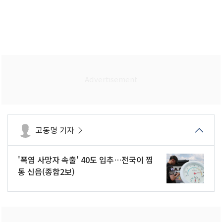
고동명 기자
'폭염 사망자 속출' 40도 입추…전국이 찜
통 신음(종합2보)