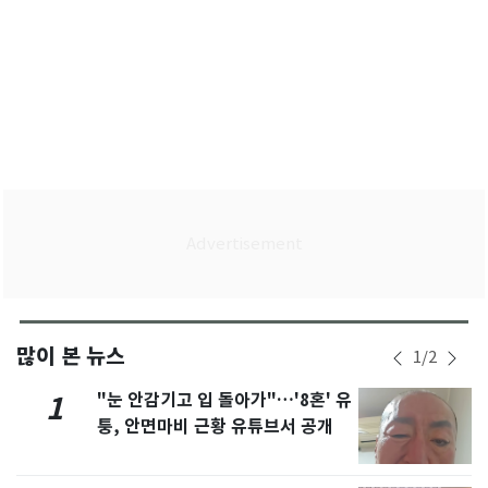
많이 본 뉴스
1
/
2
"눈 안감기고 입 돌아가"…'8혼' 유
1
퉁, 안면마비 근황 유튜브서 공개