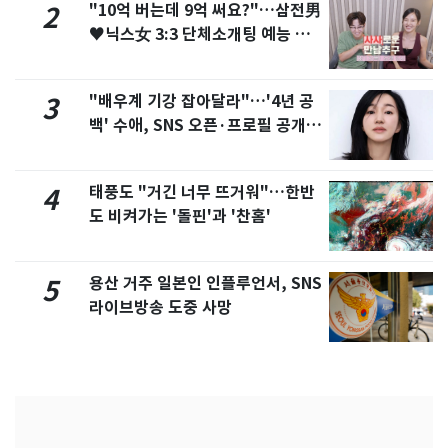
"10억 버는데 9억 써요?"…삼전男
2
♥닉스女 3:3 단체소개팅 예능 화
제
"배우계 기강 잡아달라"…'4년 공
3
백' 수애, SNS 오픈·프로필 공개
화제
태풍도 "거긴 너무 뜨거워"…한반
4
도 비켜가는 '돌핀'과 '찬홈'
용산 거주 일본인 인플루언서, SNS
5
라이브방송 도중 사망