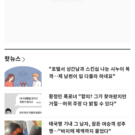
핫뉴스
"호텔서 상간남과 스킨십 나눈 시누이 목
격…제 남편이 입 다물라 하네요"
황정민 폭로녀 "합의? 그가 찾아왔지만
거절…허위 주장 다 밝힐 수 있다"
태국행 기내 그 남자, 잠든 여승객 성추
행…"바지에 체액까지 묻었다"