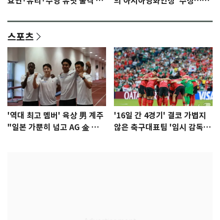
효연·유리·수영 유닛 출격 [N
의 아시아영화인상' 수상…15
이슈]
년만에 부산 온다
스포츠
'역대 최고 멤버' 육상 男 계주
'16일 간 4경기' 결코 가볍지
"일본 가뿐히 넘고 AG 金 따겠
않은 축구대표팀 '임시 감독'
다"
무게