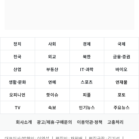
정치
사회
경제
국제
전국
외교
북한
금융·증권
산업
부동산
IT·과학
바이오
생활·문화
연예
스포츠
연재물
오피니언
핫이슈
피플
포토
TV
속보
인기뉴스
주요뉴스
회사소개
광고/제휴·구매문의
이용약관·정책
고충처리
대표이사/발행인 : 이영섭
|
편집인 : 채원배
|
편집국장 : 김기성
|