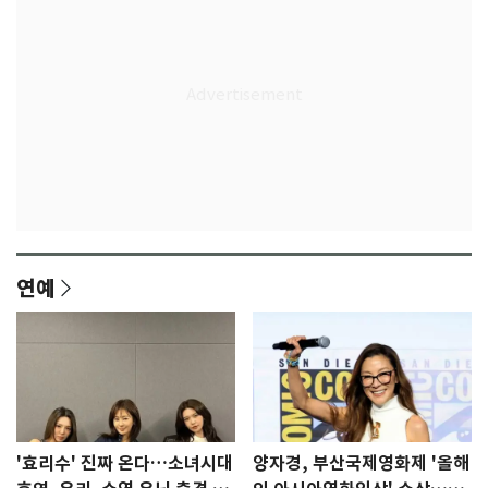
연예
'효리수' 진짜 온다…소녀시대
양자경, 부산국제영화제 '올해