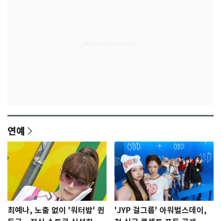
연예
최예나, 노출 없이 '워터밤' 퀸
'JYP 걸그룹' 아워벌스데이,