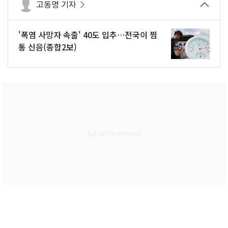
고동명 기자
'폭염 사망자 속출' 40도 입추…전국이 찜
통 신음(종합2보)