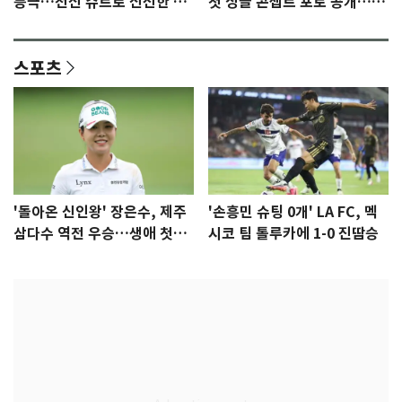
등극…전신 슈트로 신선한 충
첫 싱글 콘셉트 포토 공개…청
격 [N샷]
량·키치
스포츠
'돌아온 신인왕' 장은수, 제주
'손흥민 슈팅 0개' LA FC, 멕
삼다수 역전 우승…생애 첫승
시코 팀 톨루카에 1-0 진땀승
감격