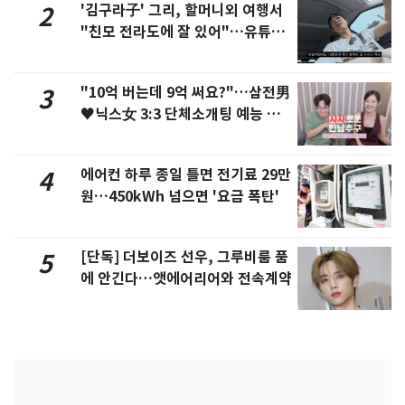
'김구라子' 그리, 할머니외 여행서
2
"친모 전라도에 잘 있어"…유튜브
서 언급
"10억 버는데 9억 써요?"…삼전男
3
♥닉스女 3:3 단체소개팅 예능 화
제
에어컨 하루 종일 틀면 전기료 29만
4
원…450kWh 넘으면 '요금 폭탄'
[단독] 더보이즈 선우, 그루비룸 품
5
에 안긴다…앳에어리어와 전속계약