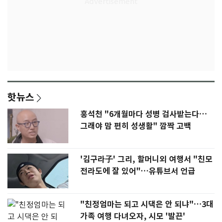
핫뉴스
홍석천 "6개월마다 성병 검사받는다…
그래야 맘 편히 성생활" 깜짝 고백
'김구라子' 그리, 할머니외 여행서 "친모
전라도에 잘 있어"…유튜브서 언급
"친정엄마는 되고 시댁은 안 되냐"…3대
가족 여행 다녀오자, 시모 '발끈'