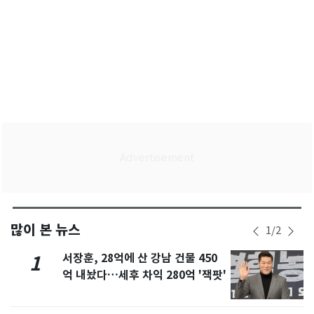
많이 본 뉴스
1
/
2
서장훈, 28억에 산 강남 건물 450
1
억 내놨다…세후 차익 280억 '잭팟'