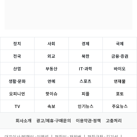
정치
사회
경제
국제
전국
외교
북한
금융·증권
산업
부동산
IT·과학
바이오
생활·문화
연예
스포츠
연재물
오피니언
핫이슈
피플
포토
TV
속보
인기뉴스
주요뉴스
회사소개
광고/제휴·구매문의
이용약관·정책
고충처리