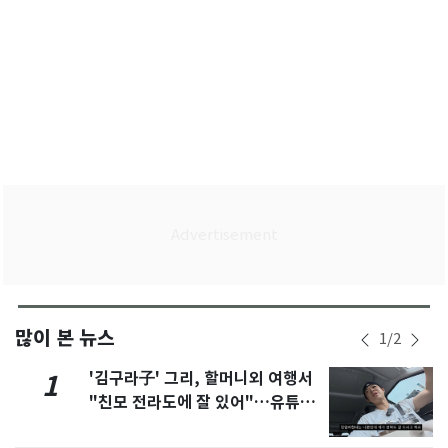
많이 본 뉴스
1
/
2
'김구라子' 그리, 할머니외 여행서
1
"친모 전라도에 잘 있어"…유튜브
서 언급