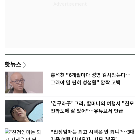
핫뉴스
홍석천 "6개월마다 성병 검사받는다…
그래야 맘 편히 성생활" 깜짝 고백
'김구라子' 그리, 할머니외 여행서 "친모
전라도에 잘 있어"…유튜브서 언급
"친정엄마는 되고 시댁은 안 되냐"…3대
가족 여행 다녀오자, 시모 '발끈'