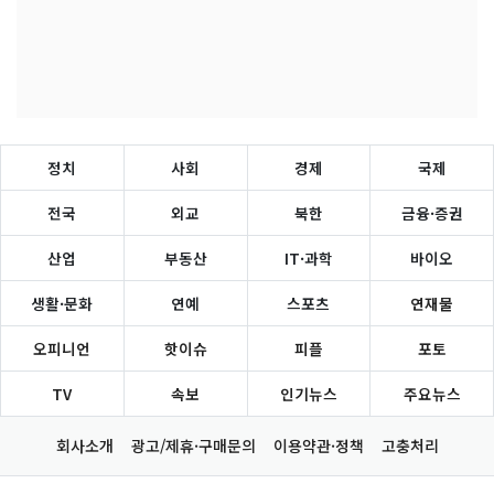
정치
사회
경제
국제
전국
외교
북한
금융·증권
산업
부동산
IT·과학
바이오
생활·문화
연예
스포츠
연재물
오피니언
핫이슈
피플
포토
TV
속보
인기뉴스
주요뉴스
회사소개
광고/제휴·구매문의
이용약관·정책
고충처리