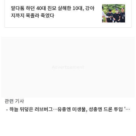
말다툼 하던 40대 친모 살해한 10대, 강아
지까지 목졸라 죽였다
관련 기사
하늘 뒤덮은 러브버그…유충엔 미생물, 성충엔 드론 투입 '소
탕 작전'