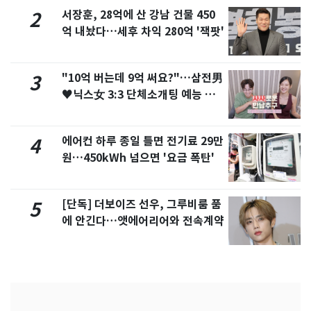
서장훈, 28억에 산 강남 건물 450
2
억 내놨다…세후 차익 280억 '잭팟'
"10억 버는데 9억 써요?"…삼전男
3
♥닉스女 3:3 단체소개팅 예능 화
제
에어컨 하루 종일 틀면 전기료 29만
4
원…450kWh 넘으면 '요금 폭탄'
[단독] 더보이즈 선우, 그루비룸 품
5
에 안긴다…앳에어리어와 전속계약