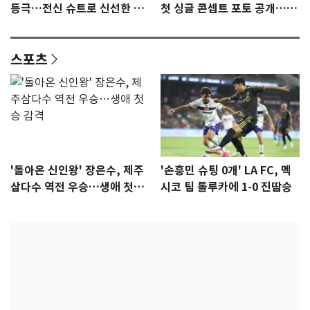
등극…전신 슈트로 신선한 충
첫 싱글 콘셉트 포토 공개…청
격 [N샷]
량·키치
스포츠
'돌아온 신인왕' 장은수, 제주
'손흥민 슈팅 0개' LA FC, 멕
삼다수 역전 우승…생애 첫승
시코 팀 톨루카에 1-0 진땀승
감격