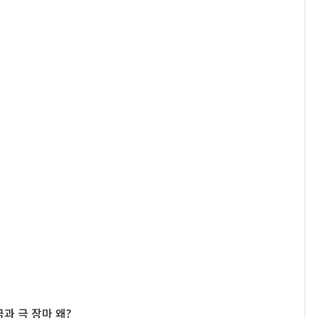
극과 극 장마 왜?