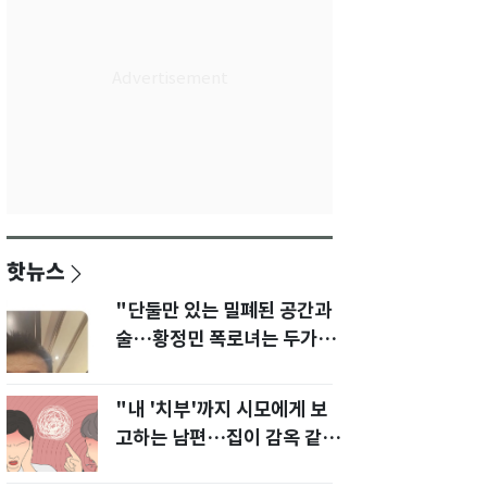
핫뉴스
"단둘만 있는 밀폐된 공간과
술…황정민 폭로녀는 두가지
에 집착했다"
"내 '치부'까지 시모에게 보
고하는 남편…집이 감옥 같
다" 아내 고통