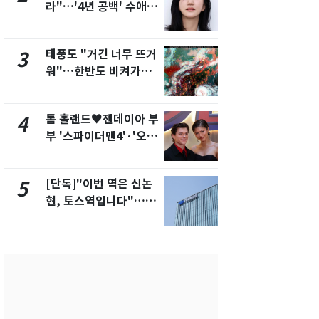
라"…'4년 공백' 수애,
의실에 남자
SNS 오픈·프로필 공개
요"…경찰 
화제
태풍도 "거긴 너무 뜨거
에어컨 하루
3
8
워"…한반도 비켜가는
전기료 29만
'돌핀'과 '찬홈'
450kWh 
폭탄'
톰 홀랜드♥젠데이아 부
2600만명 
4
9
부 '스파이더맨4'·'오디
나나킥 베이
세이'로 극장 장악
의 깜짝 선물
[단독]"이번 역은 신논
축구협회, 
5
10
현, 토스역입니다"…서
들 10여명 대
울 지하철에 토스 이름
대' 의혹…
새겼다
픽 예선 등