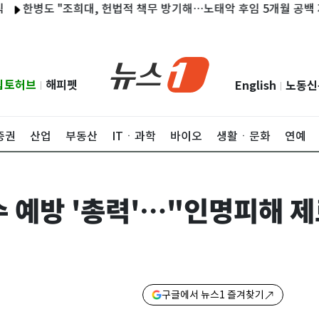
병도 "조희대, 헌법적 책무 방기해…노태악 후임 5개월 공백 지속"
립토허브
해피펫
English
노동신
|
|
증권
산업
부동산
ITㆍ과학
바이오
생활ㆍ문화
연예
수 예방 '총력'…"인명피해 제
구글에서 뉴스1 즐겨찾기