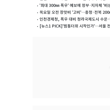
'최대 300㎜ 폭우' 예보에 정부·지자체 '비
목요일 오전 장맛비 '고비'…충청·전북 200
인천경제청, 폭우 대비 청라국제도시 수문
[뉴스1 PICK]'찜통더위 시작인가'…서울