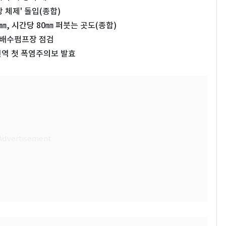
상 체제' 돌입(종합)
㎜, 시간당 80㎜ 퍼붓는 곳도(종합)
·배수펌프장 점검
 전역 첫 폭염주의보 발효