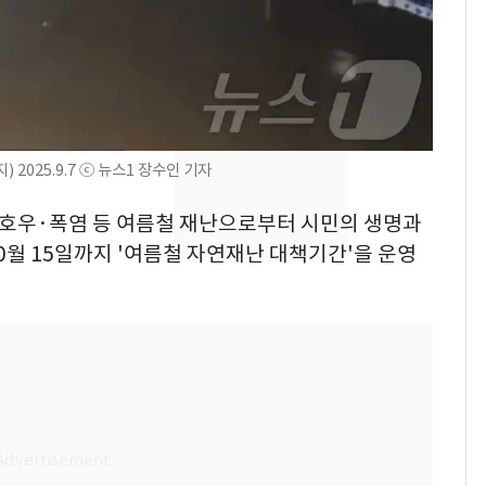
의실에 남자가 있어
요"…경찰 수사
에어컨 하루 종일 틀면
8
전기료 29만 원…
450kWh 넘으면 '요금
폭탄'
 2025.9.7 ⓒ 뉴스1 장수인 기자
2600만명 사로잡은 '바
9
나나킥 베이비'…농심
는 호우·폭염 등 여름철 재난으로부터 시민의 생명과
의 깜짝 선물
0월 15일까지 '여름철 자연재난 대책기간'을 운영
축구협회, 외국인 심판
10
들 10여명 대상 '성 접
대' 의혹…월드컵·올림
픽 예선 등