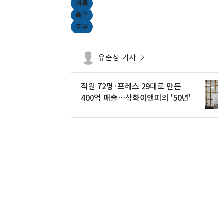
여름
폭우
호우
유준상 기자
직원 72명·프레스 29대로 만든
400억 매출…삼화이앤피의 '50년'