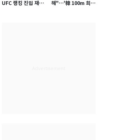
UFC 랭킹 진입 재도
해"…'韓 100m 희
전…9월 핏불과 대결
망' 조엘진을 달리게
하는 힘