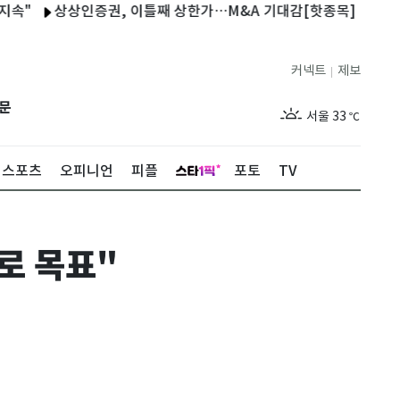
상상인증권, 이틀째 상한가…M&A 기대감[핫종목]
경찰, 서초
커넥트
제보
|
제주
29
℃
문
서울
33
℃
부산
32
℃
스포츠
오피니언
피플
포토
TV
대구
33
℃
인천
35
℃
로 목표"
광주
34
℃
대전
32
℃
울산
30
℃
강릉
30
℃
제주
29
℃