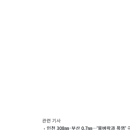
관련 기사
인천 308㎜·부산 0.7㎜…'물벼락과 폭염' 