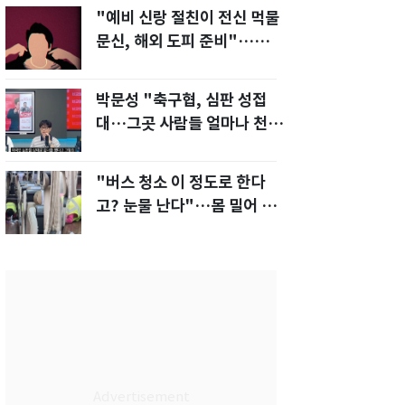
"예비 신랑 절친이 전신 먹물
문신, 해외 도피 준비"…예비
신부 '혼란'
박문성 "축구협, 심판 성접
대…그곳 사람들 얼마나 천박
한지 보여준 것"
"버스 청소 이 정도로 한다
고? 눈물 난다"…몸 밀어 넣
은 노동자 '감동'