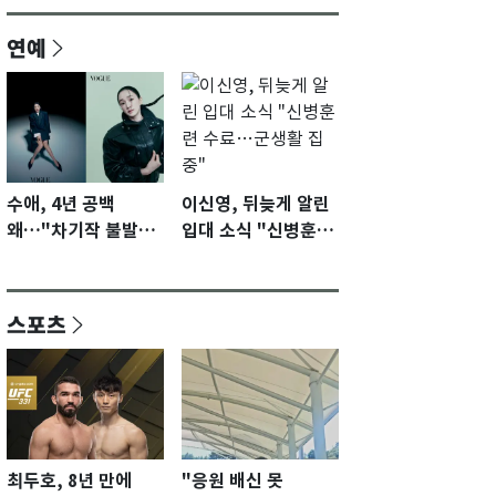
연예
수애, 4년 공백
이신영, 뒤늦게 알린
왜…"차기작 불발…
입대 소식 "신병훈련
계속 편성 기다리고
수료…군생활 집중"
있다"
스포츠
최두호, 8년 만에
"응원 배신 못