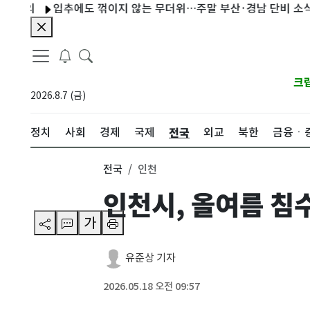
입추에도 꺾이지 않는 무더위…주말 부산·경남 단비 소식
한
크
2026.8.7 (금)
전국
정치
사회
경제
국제
외교
북한
금융ㆍ
전국
인천
인천시, 올여름 침
가
유준상 기자
2026.05.18 오전 09:57