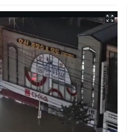
2차 공공기관 지방이전
6
발표 임박…"나주 혁신
도시 최적"
"캐리비안 베이 여자 탈
7