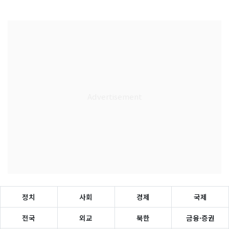
정치
사회
경제
국제
전국
외교
북한
금융·증권