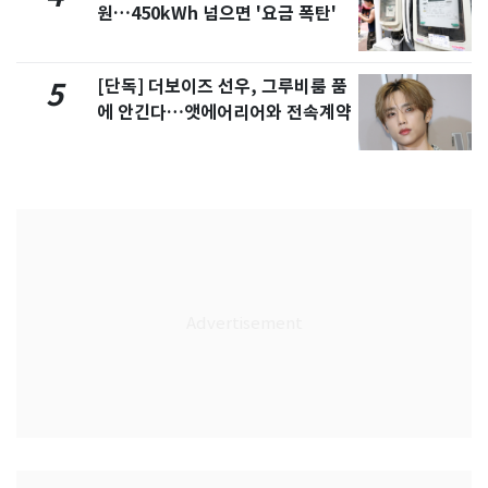
원…450kWh 넘으면 '요금 폭탄'
[단독] 더보이즈 선우, 그루비룸 품
5
에 안긴다…앳에어리어와 전속계약