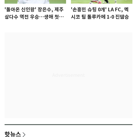
'돌아온 신인왕' 장은수, 제주
'손흥민 슈팅 0개' LA FC, 멕
삼다수 역전 우승…생애 첫승
시코 팀 톨루카에 1-0 진땀승
감격
핫뉴스