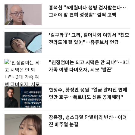
홍석천 "6개월마다 성병 검사받는다…
그래야 맘 편히 성생활" 깜짝 고백
'김구라子' 그리, 할머니외 여행서 "친모
전라도에 잘 있어"…유튜브서 언급
"친정엄마는 되고 시댁은 안 되냐"…3대
가족 여행 다녀오자, 시모 '발끈'
한정수, 황정민 응원 "얼굴 알려진 연예
인만 호구…폭로녀도 신분 공개해라"
장윤정, 뱅스타일 단발머리 변신…어려
진 비주얼 눈길