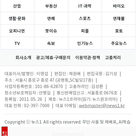
산업
부동산
IT·과학
바이오
생활·문화
연예
스포츠
연재물
오피니언
핫이슈
피플
포토
TV
속보
인기뉴스
주요뉴스
회사소개
광고/제휴·구매문의
이용약관·정책
고충처리
대표이사/발행인 : 이영섭
|
편집인 : 채원배
|
편집국장 : 김기성
|
주소 : 서울시 종로구 종로 47 (공평동,SC빌딩17층)
|
사업자등록번호 : 101-86-62870
|
고충처리인 : 김성환
|
청소년보호책임자 : 안병길
|
통신판매업신고 : 서울종로 0676호
|
등록일 : 2011. 05. 26
|
제호 : 뉴스1코리아(읽기: 뉴스원코리아)
|
대표 전화 : 02-397-7000
|
대표 이메일 :
webmaster@news1.kr
Copyright ⓒ 뉴스1. All rights reserved. 무단 사용 및 재배포, AI학습
활용 금지.
광고
삭제