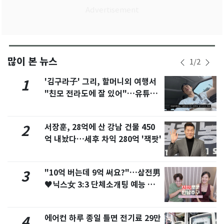
많이 본 뉴스
1
/
2
'김구라子' 그리, 할머니외 여행서
1
"친모 전라도에 잘 있어"…유튜브
서 언급
서장훈, 28억에 산 강남 건물 450
2
억 내놨다…세후 차익 280억 '잭팟'
"10억 버는데 9억 써요?"…삼전男
3
♥닉스女 3:3 단체소개팅 예능 화
제
에어컨 하루 종일 틀면 전기료 29만
4