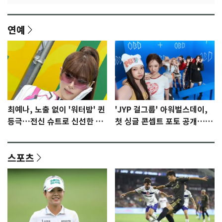
연예
최예나, 노출 없이 '워터밤' 퀸
'JYP 걸그룹' 아워벌스데이,
등극…전신 슈트로 신선한 충
첫 싱글 콘셉트 포토 공개…청
격 [N샷]
량·키치
스포츠