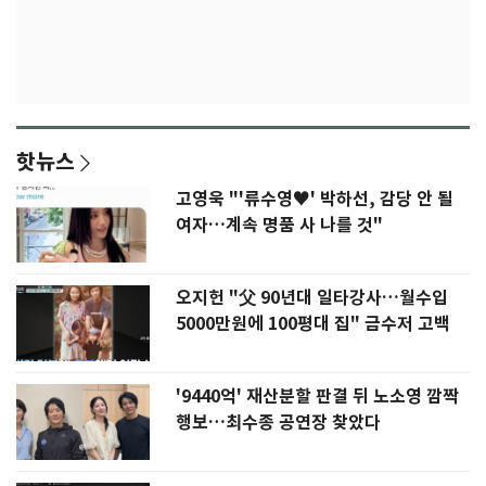
핫뉴스
고영욱 "'류수영♥' 박하선, 감당 안 될
여자…계속 명품 사 나를 것"
오지헌 "父 90년대 일타강사…월수입
5000만원에 100평대 집" 금수저 고백
'9440억' 재산분할 판결 뒤 노소영 깜짝
행보…최수종 공연장 찾았다