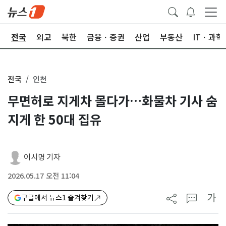
제
전국
외교
북한
금융ㆍ증권
산업
부동산
ITㆍ과학
전국
인천
무면허로 지게차 몰다가…화물차 기사 숨
지게 한 50대 집유
이시명 기자
2026.05.17 오전 11:04
가
구글에서 뉴스1 즐겨찾기