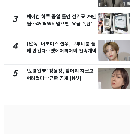
에어컨 하루 종일 틀면 전기료 29만
3
원…450kWh 넘으면 '요금 폭탄'
[단독] 더보이즈 선우, 그루비룸 품
4
에 안긴다…앳에어리어와 전속계약
'도경완♥' 장윤정, 앞머리 자르고
5
어려졌다…근황 공개 [N샷]