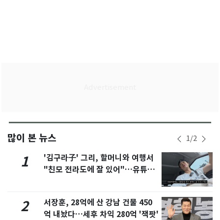
많이 본 뉴스
1
/
2
'김구라子' 그리, 할머니와 여행서
1
"친모 전라도에 잘 있어"…유튜브
서 언급
서장훈, 28억에 산 강남 건물 450
2
억 내놨다…세후 차익 280억 '잭팟'