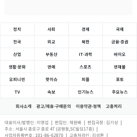
정치
사회
경제
국제
전국
외교
북한
금융·증권
산업
부동산
IT·과학
바이오
생활·문화
연예
스포츠
연재물
오피니언
핫이슈
피플
포토
TV
속보
인기뉴스
주요뉴스
회사소개
광고/제휴·구매문의
이용약관·정책
고충처리
대표이사/발행인 : 이영섭
|
편집인 : 채원배
|
편집국장 : 김기성
|
주소 : 서울시 종로구 종로 47 (공평동,SC빌딩17층)
|
사업자등록번호 : 101-86-62870
|
고충처리인 : 김성환
|