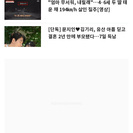
"엄마 무서워, 내릴래"…4·6세 두 딸 태
운 채 194㎞/h 살인 질주[영상]
[단독] 문지인♥김기리, 유산 아픔 딛고
결혼 2년 만에 부모됐다…7일 득남