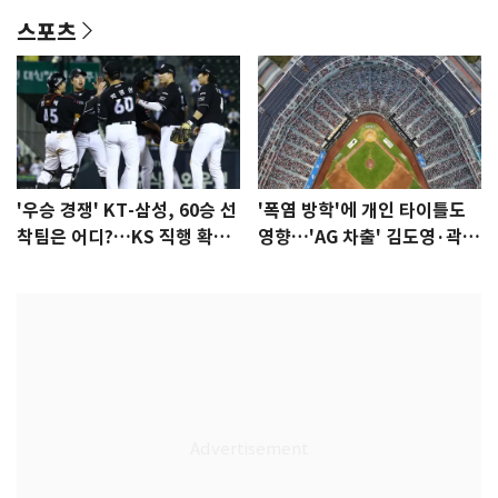
스포츠
'우승 경쟁' KT-삼성, 60승 선
'폭염 방학'에 개인 타이틀도
착팀은 어디?…KS 직행 확률
영향…'AG 차출' 김도영·곽빈
77.8%
울상