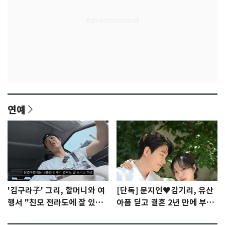
연예
'김구라子' 그리, 할머니와 여
[단독] 문지인♥김기리, 유산
행서 "친모 전라도에 잘 있
아픔 딛고 결혼 2년 만에 부모
어"…유튜브서 언급
됐다…7일 득남