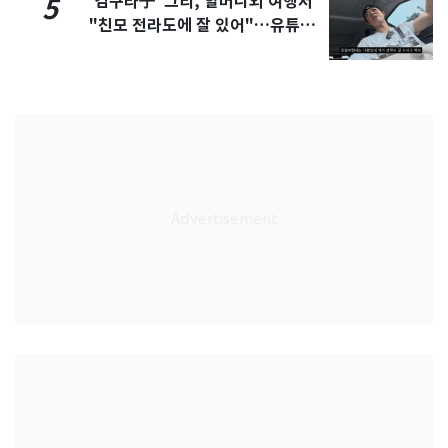
'김구라子' 그리, 할머니외 여행서
5
"친모 전라도에 잘 있어"…유튜브
서 언급