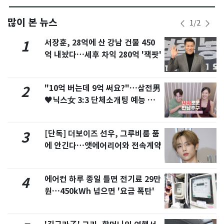
많이 본 뉴스
1
/
2
서장훈, 28억에 산 강남 건물 450
1
억 내놨다…세후 차익 280억 '잭팟'
"10억 버는데 9억 써요?"…삼전男
2
♥닉스女 3:3 단체소개팅 예능 화
제
[단독] 더보이즈 선우, 그루비룸 품
3
에 안긴다…앳에어리어와 전속계약
에어컨 하루 종일 틀면 전기료 29만
4
원…450kWh 넘으면 '요금 폭탄'