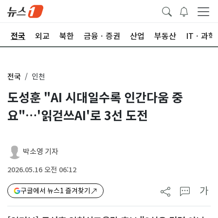
제
전국
외교
북한
금융ㆍ증권
산업
부동산
ITㆍ과학
전국
인천
도성훈 "AI 시대일수록 인간다움 중
요"…'읽걷쓰AI'로 3선 도전
박소영 기자
2026.05.16 오전 06:12
가
구글에서 뉴스1 즐겨찾기