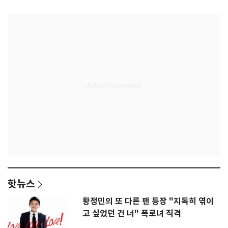
은 첫인상"
임생
핫뉴스
황정민의 또 다른 팬 등장 "지독히 엮이
고 싶었던 건 너" 폭로녀 직격