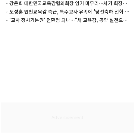
강은희 대한민국교육감협의회장 임기 마무리…차기 회장은
누구
도성훈 인천교육감 측근, 특수교사 유족에 '당선축하 전화 요
구' 논란
'교사 정치기본권' 전환점 되나…"새 교육감, 공약 실천으로
증명해야"