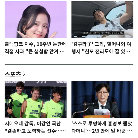
블랙핑크 지수, 10주년 논란에
'김구라子' 그리, 할머니외 여
직접 사과 "큰 섭섭함 안겨 미
행서 "친모 전라도에 잘 있
안"
어"…유튜브서 언급
스포츠
시메오네 감독, 이강인 극찬
'스스로 투명하게 홍명보 뽑았
"겸손하고 노력하는 선수…좋
다더니'…2년 만에 말 바꾼 이