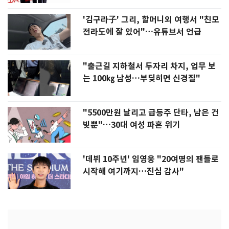
'김구라子' 그리, 할머니외 여행서 "친모
전라도에 잘 있어"…유튜브서 언급
"출근길 지하철서 두자리 차지, 업무 보
는 100㎏ 남성…부딪히면 신경질"
"5500만원 날리고 급등주 단타, 남은 건
빚뿐"…30대 여성 파혼 위기
'데뷔 10주년' 임영웅 "20여명의 팬들로
시작해 여기까지…진심 감사"