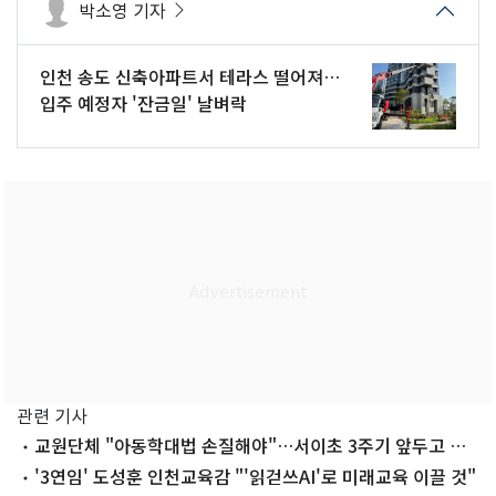
박소영 기자
인천 송도 신축아파트서 테라스 떨어져…
입주 예정자 '잔금일' 날벼락
관련 기사
교원단체 "아동학대법 손질해야"…서이초 3주기 앞두고 국
회 촉구
'3연임' 도성훈 인천교육감 "'읽걷쓰AI'로 미래교육 이끌 것"