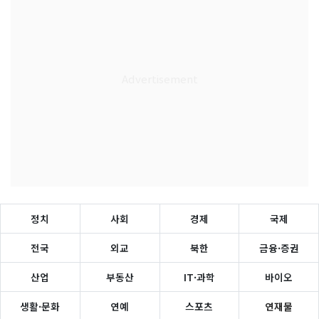
정치
사회
경제
국제
전국
외교
북한
금융·증권
산업
부동산
IT·과학
바이오
생활·문화
연예
스포츠
연재물