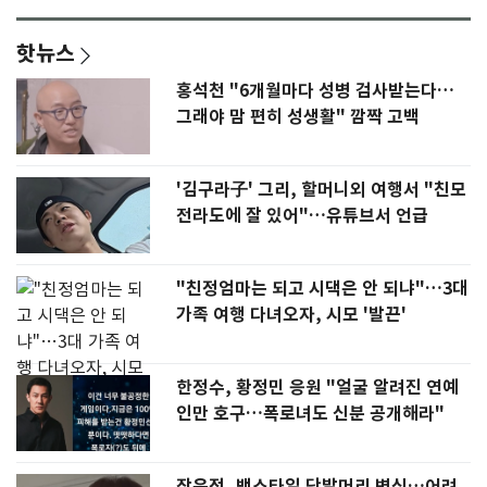
핫뉴스
홍석천 "6개월마다 성병 검사받는다…
그래야 맘 편히 성생활" 깜짝 고백
'김구라子' 그리, 할머니외 여행서 "친모
전라도에 잘 있어"…유튜브서 언급
"친정엄마는 되고 시댁은 안 되냐"…3대
가족 여행 다녀오자, 시모 '발끈'
한정수, 황정민 응원 "얼굴 알려진 연예
인만 호구…폭로녀도 신분 공개해라"
장윤정, 뱅스타일 단발머리 변신…어려