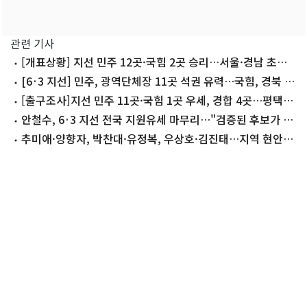
관련 기사
[개표상황] 지선 민주 12곳·국힘 2곳 승리…서울·경남 초박
빙 '접전'(종합)
[6·3 지선] 민주, 광역단체장 11곳 석권 유력…국힘, 경북 수
성(종합)
[출구조사]지선 민주 11곳·국힘 1곳 우세, 경합 4곳…평택을
·부산북갑 접전
안철수, 6·3 지선 전국 지원유세 마무리…"검증된 후보가 선
택받아야"
추미애·양향자, 박찬대·유정복, 우상호·김진태…지역 현안
이 광역 승부 가른다