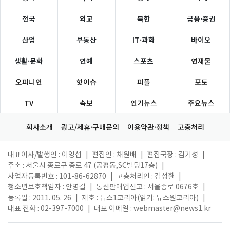
전국
외교
북한
금융·증권
산업
부동산
IT·과학
바이오
생활·문화
연예
스포츠
연재물
오피니언
핫이슈
피플
포토
TV
속보
인기뉴스
주요뉴스
회사소개
광고/제휴·구매문의
이용약관·정책
고충처리
대표이사/발행인 : 이영섭
|
편집인 : 채원배
|
편집국장 : 김기성
|
주소 : 서울시 종로구 종로 47 (공평동,SC빌딩17층)
|
사업자등록번호 : 101-86-62870
|
고충처리인 : 김성환
|
청소년보호책임자 : 안병길
|
통신판매업신고 : 서울종로 0676호
|
등록일 : 2011. 05. 26
|
제호 : 뉴스1코리아(읽기: 뉴스원코리아)
|
대표 전화 : 02-397-7000
|
대표 이메일 :
webmaster@news1.kr