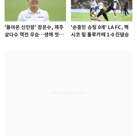
'돌아온 신인왕' 장은수, 제주
'손흥민 슈팅 0개' LA FC, 멕
삼다수 역전 우승…생애 첫승
시코 팀 톨루카에 1-0 진땀승
감격