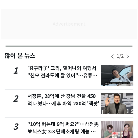
많이 본 뉴스
1
/
2
'김구라子' 그리, 할머니외 여행서
1
"친모 전라도에 잘 있어"…유튜브
서 언급
서장훈, 28억에 산 강남 건물 450
2
억 내놨다…세후 차익 280억 '잭팟'
"10억 버는데 9억 써요?"…삼전男
3
♥닉스女 3:3 단체소개팅 예능 화