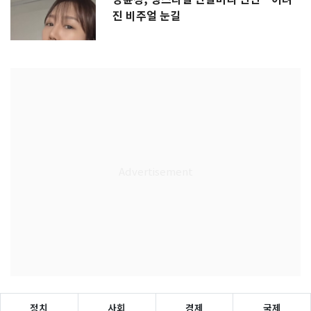
진 비주얼 눈길
정치
사회
경제
국제