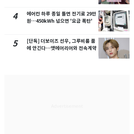
제
에어컨 하루 종일 틀면 전기료 29만
4
원…450kWh 넘으면 '요금 폭탄'
[단독] 더보이즈 선우, 그루비룸 품
5
에 안긴다…앳에어리어와 전속계약