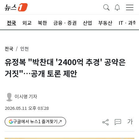
제
전국
외교
북한
금융ㆍ증권
산업
부동산
ITㆍ과학
전국
인천
유정복 "박찬대 '2400억 추경' 공약은
거짓"…공개 토론 제안
이시명 기자
2026.05.11 오후 03:28
가
구글에서 뉴스1 즐겨찾기