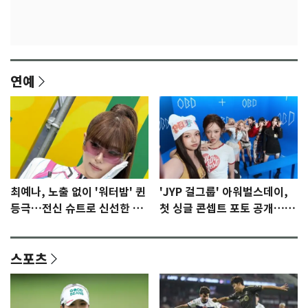
연예
최예나, 노출 없이 '워터밤' 퀸
'JYP 걸그룹' 아워벌스데이,
등극…전신 슈트로 신선한 충
첫 싱글 콘셉트 포토 공개…청
격 [N샷]
량·키치
스포츠