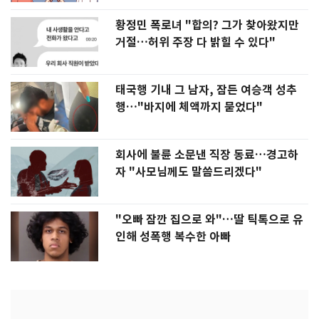
황정민 폭로녀 "합의? 그가 찾아왔지만
거절…허위 주장 다 밝힐 수 있다"
태국행 기내 그 남자, 잠든 여승객 성추
행…"바지에 체액까지 묻었다"
회사에 불륜 소문낸 직장 동료…경고하
자 "사모님께도 말씀드리겠다"
"오빠 잠깐 집으로 와"…딸 틱톡으로 유
인해 성폭행 복수한 아빠