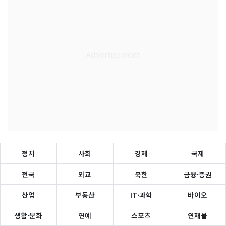
정치
사회
경제
국제
전국
외교
북한
금융·증권
산업
부동산
IT·과학
바이오
생활·문화
연예
스포츠
연재물