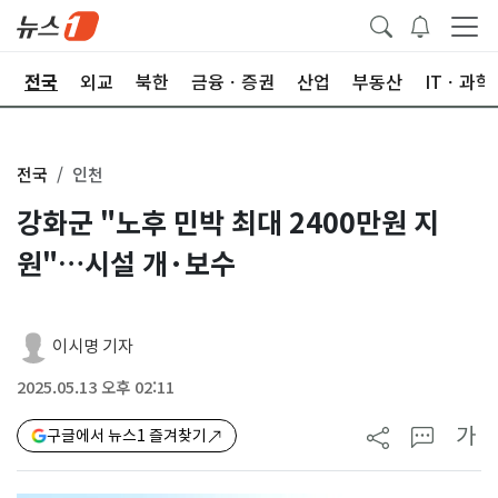
제
전국
외교
북한
금융ㆍ증권
산업
부동산
ITㆍ과학
전국
인천
강화군 "노후 민박 최대 2400만원 지
원"…시설 개·보수
이시명 기자
2025.05.13 오후 02:11
가
구글에서 뉴스1 즐겨찾기