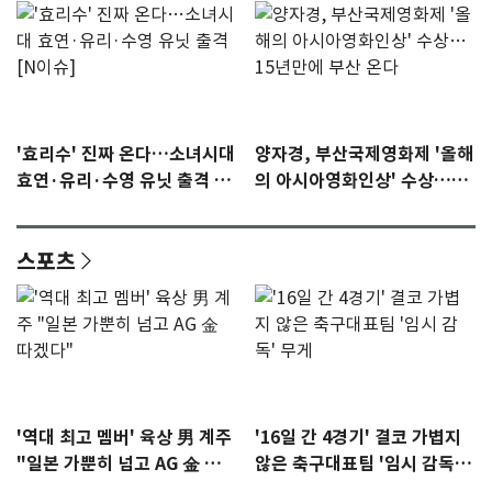
'효리수' 진짜 온다…소녀시대
양자경, 부산국제영화제 '올해
효연·유리·수영 유닛 출격 [N
의 아시아영화인상' 수상…15
이슈]
년만에 부산 온다
스포츠
'역대 최고 멤버' 육상 男 계주
'16일 간 4경기' 결코 가볍지
"일본 가뿐히 넘고 AG 金 따겠
않은 축구대표팀 '임시 감독'
다"
무게