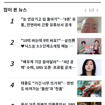
많이 본 뉴스
1
/
2
"눈 안감기고 입 돌아가"…'8혼' 유
1
퉁, 안면마비 근황 유튜브서 공개
"10억 버는데 9억 써요?"…삼전男
2
♥닉스女 3:3 단체소개팅 예능 화
제
"배우계 기강 잡아달라"…'4년 공
3
백' 수애, SNS 오픈·프로필 공개
화제
태풍도 "거긴 너무 뜨거워"…한반
4
도 비켜가는 '돌핀'과 '찬홈'
용산 거주 일본인 인플루언서, SNS