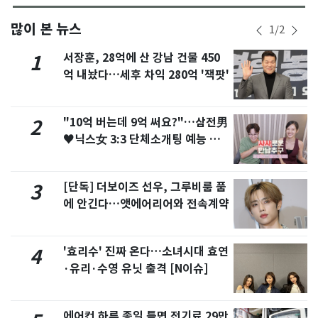
많이 본 뉴스
1
/
2
서장훈, 28억에 산 강남 건물 450
1
억 내놨다…세후 차익 280억 '잭팟'
"10억 버는데 9억 써요?"…삼전男
2
♥닉스女 3:3 단체소개팅 예능 화
제
[단독] 더보이즈 선우, 그루비룸 품
3
에 안긴다…앳에어리어와 전속계약
'효리수' 진짜 온다…소녀시대 효연
4
·유리·수영 유닛 출격 [N이슈]
에어컨 하루 종일 틀면 전기료 29만