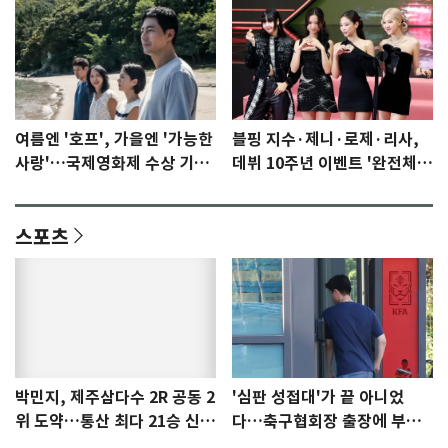
여름엔 '호프', 가을엔 '가능한
블핑 지수·제니·로제·리사,
사랑'…국제영화제 수상 기대
데뷔 10주년 이벤트 '완전체'
감 [N이슈]
참석 확정…기대감 UP
스포츠
박민지, 제주삼다수 2R 공동 2
'심판 성접대'가 끝 아니었
위 도약…통산 최다 21승 신기
다…축구협회장 출장에 부인
록 도전
3회 동반 '펑펑'