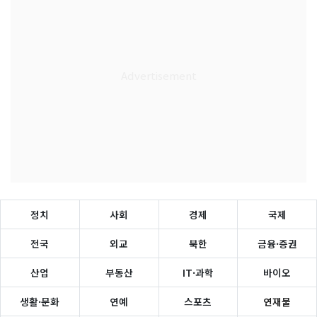
정치
사회
경제
국제
전국
외교
북한
금융·증권
산업
부동산
IT·과학
바이오
생활·문화
연예
스포츠
연재물