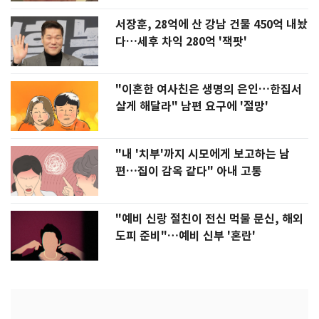
서장훈, 28억에 산 강남 건물 450억 내놨
다…세후 차익 280억 '잭팟'
"이혼한 여사친은 생명의 은인…한집서
살게 해달라" 남편 요구에 '절망'
"내 '치부'까지 시모에게 보고하는 남
편…집이 감옥 같다" 아내 고통
"예비 신랑 절친이 전신 먹물 문신, 해외
도피 준비"…예비 신부 '혼란'