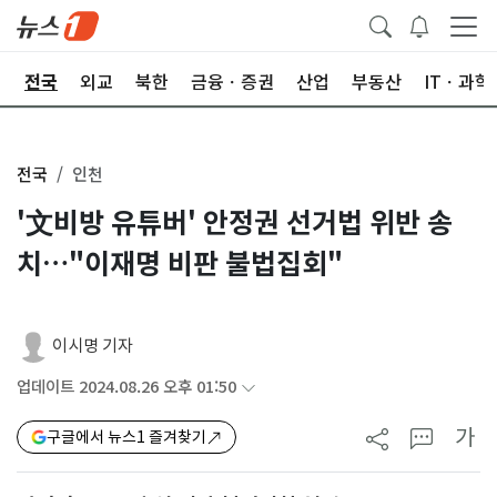
제
전국
외교
북한
금융ㆍ증권
산업
부동산
ITㆍ과학
전국
인천
'文비방 유튜버' 안정권 선거법 위반 송
치…"이재명 비판 불법집회"
이시명 기자
업데이트 2024.08.26 오후 01:50
가
구글에서 뉴스1 즐겨찾기