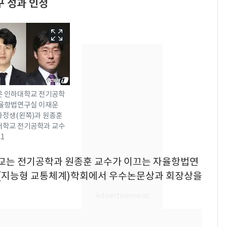
 성과 인정
운 인하대학교 전기공학
자율항법연구실 이재운
정생(왼쪽)과 원종훈
대학교 전기공학과 교수
스1
13호 태풍 '돌핀' 日오
6
대학교는 전기공학과 원종훈 교수가 이끄는 자율항법연
키나와·가고시마현 접
S(지능형 교통체계)학회에서 우수논문상과 회장상을
근…26만명 대피령
낮 최고 37도 폭염 계
7
속…전국 곳곳 비 [오늘
날씨]