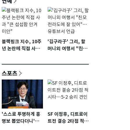
연예
블랙핑크 지수, 10주
'김구라子' 그리, 할
년 논란에 직접 사과
머니외 여행서 "친모
"큰 섭섭함 안겨 미
전라도에 잘 있어"…
안"
유튜브서 언급
스포츠
'스스로 투명하게 홍
SF 이정후, 디트로이
명보 뽑았다더니'…2
트전 결승 2타점 적시
년 만에 말 바꾼 이임
타…5-2 승리 견인