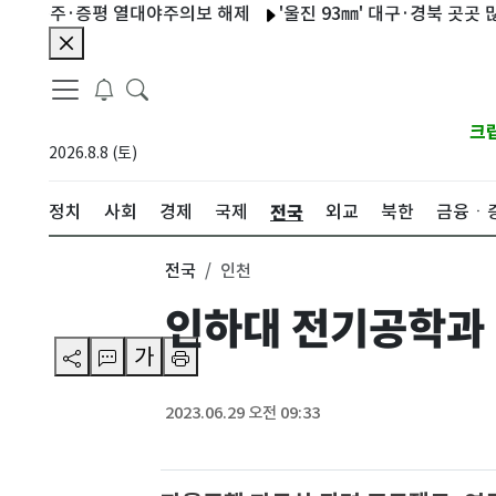
…충주·증평 열대야주의보 해제
'울진 93㎜' 대구·경북 곳곳 많은
크
2026.8.8 (토)
전국
정치
사회
경제
국제
외교
북한
금융ㆍ
전국
인천
인하대 전기공학과 
가
2023.06.29 오전 09:33