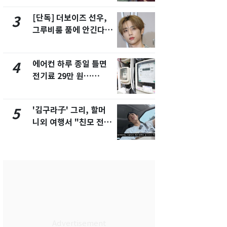
제
[단독] 더보이즈 선우,
[단독] 경찰,
3
8
그루비룸 품에 안긴다…
제작사 회장
앳에어리어와 전속계약
시장법 위반
에어컨 하루 종일 틀면
[단독]중수
4
9
전기료 29만 원…
수사관 경력
450kWh 넘으면 '요금
진…법무사·
폭탄'
택' 유지
'김구라子' 그리, 할머
전남광주 화
5
10
니외 여행서 "친모 전라
교통사고로 
도에 잘 있어"…유튜브
지…6명 부
서 언급