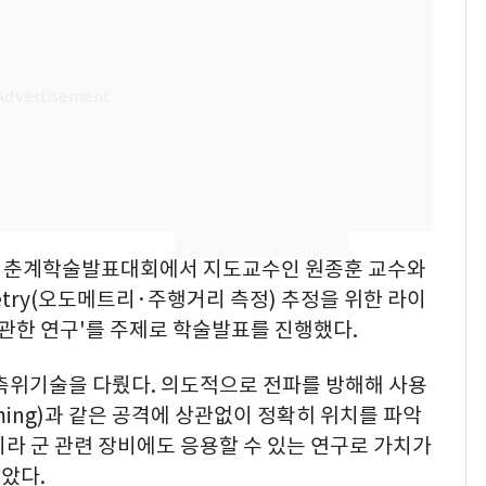
[단독] 경찰, '김부장'
8
제작사 회장 수사…자본
시장법 위반 의혹
[단독]중수청 가는 검찰
9
수사관 경력 합산 추
진…법무사·집행관 '혜
택' 유지
전남광주 화정역 인근서
10
교통사고로 40대 심정
학회 춘계학술발표대회에서 지도교수인 원종훈 교수와
지…6명 부상
etry(오도메트리·주행거리 측정) 추정을 위한 라이
 관한 연구'를 주제로 학술발표를 진행했다.
 측위기술을 다뤘다. 의도적으로 전파를 방해해 사용
ming)과 같은 공격에 상관없이 정확히 위치를 파악
라 군 관련 장비에도 응용할 수 있는 연구로 가치가
았다.