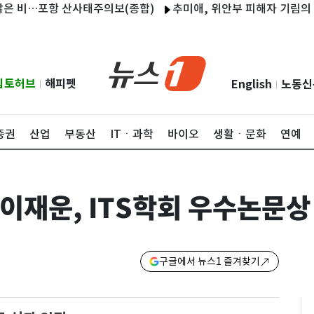
 비…포항 산사태주의보(종합)
추미애, 위안부 피해자 기림의 날 참
립토허브
해피펫
English
노동신
|
|
증권
산업
부동산
ITㆍ과학
바이오
생활ㆍ문화
연예
이재운, ITS학회 우수논문상
구글에서 뉴스1 즐겨찾기