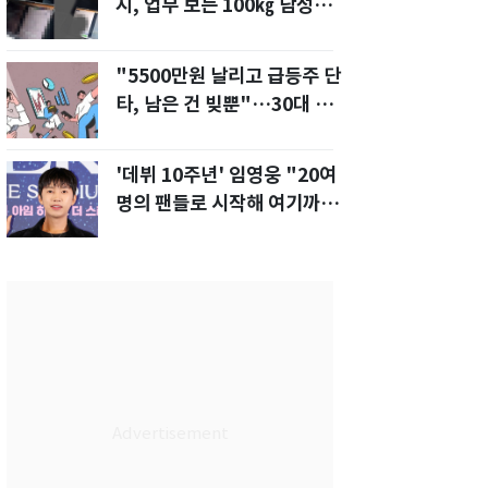
지, 업무 보는 100㎏ 남성…
부딪히면 신경질"
"5500만원 날리고 급등주 단
타, 남은 건 빚뿐"…30대 여
성 파혼 위기
'데뷔 10주년' 임영웅 "20여
명의 팬들로 시작해 여기까
지…진심 감사"