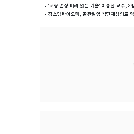
'교량 손상 미리 읽는 기술' 이종한 교수, 
강스템바이오텍, 골관절염 첨단재생의료 임