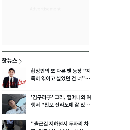
핫뉴스
황정민의 또 다른 팬 등장 "지
독히 엮이고 싶었던 건 너" 폭
로녀 직격
'김구라子' 그리, 할머니외 여
행서 "친모 전라도에 잘 있
어"…유튜브서 언급
"출근길 지하철서 두자리 차