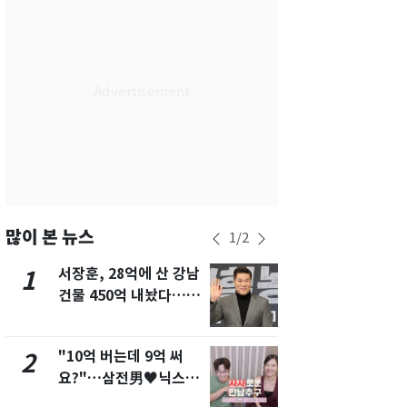
서울
30
℃
부산
30
℃
대구
29
℃
인천
33
℃
광주
33
℃
대전
27
℃
울산
29
℃
많이 본 뉴스
1
/
2
강릉
21
℃
서장훈, 28억에 산 강남
13호 태풍 '
1
6
건물 450억 내놨다…세
키나와·가고
제주
29
℃
후 차익 280억 '잭팟'
근…26만명
"10억 버는데 9억 써
낮 최고 37
2
7
요?"…삼전男♥닉스女
속…전국 곳곳
3:3 단체소개팅 예능 화
날씨]