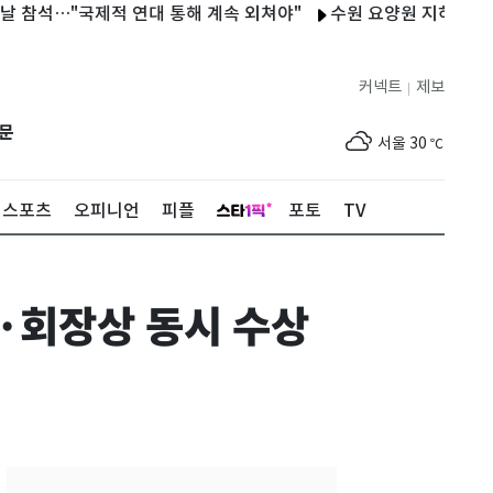
석…"국제적 연대 통해 계속 외쳐야"
수원 요양원 지하서 일산화탄
커넥트
제보
|
제주
29
℃
문
서울
30
℃
부산
30
℃
스포츠
오피니언
피플
포토
TV
대구
29
℃
인천
33
℃
·회장상 동시 수상
광주
33
℃
대전
27
℃
울산
29
℃
강릉
21
℃
제주
29
℃