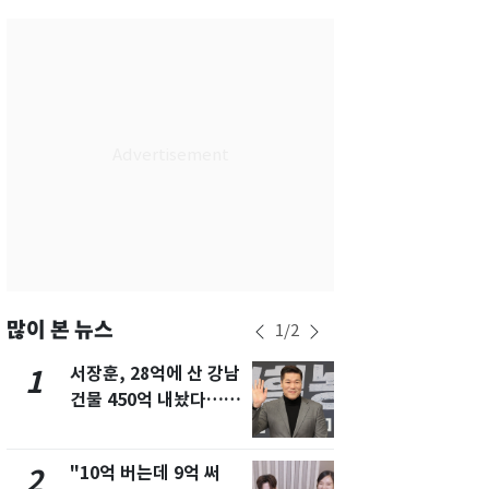
서울
24
℃
부산
27
℃
대구
27
℃
인천
25
℃
광주
27
℃
대전
27
℃
울산
26
℃
강릉
20
℃
많이 본 뉴스
1
/
2
제주
26
℃
서장훈, 28억에 산 강남
13호 태풍 '
1
6
건물 450억 내놨다…세
키나와·가고
후 차익 280억 '잭팟'
근…26만명
"10억 버는데 9억 써
[단독] 경찰,
2
7