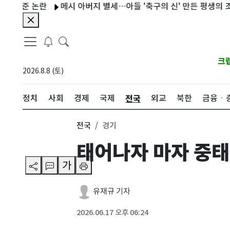
기준 논란
메시 아버지 별세…아들 '축구의 신' 만든 평생의 조력자
크
2026.8.8 (토)
전국
정치
사회
경제
국제
외교
북한
금융ㆍ
전국
경기
태어나자 마자 중태
가
유재규 기자
2026.06.17 오후 06:24