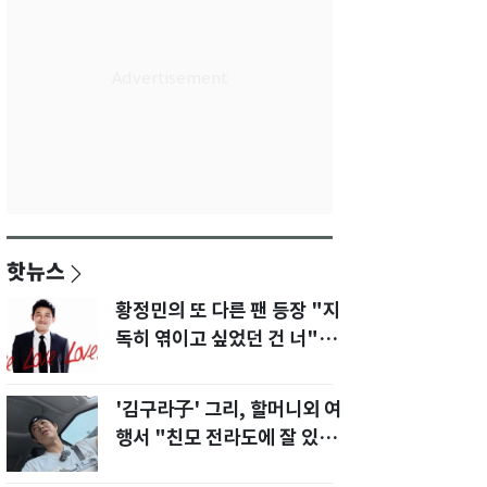
핫뉴스
황정민의 또 다른 팬 등장 "지
독히 엮이고 싶었던 건 너" 폭
로녀 직격
'김구라子' 그리, 할머니외 여
행서 "친모 전라도에 잘 있
어"…유튜브서 언급