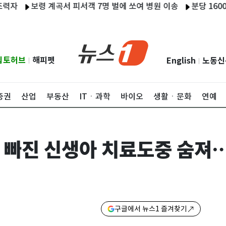
보령 계곡서 피서객 7명 벌에 쏘여 병원 이송
분당 1600세대
립토허브
해피펫
English
노동신
|
|
증권
산업
부동산
ITㆍ과학
바이오
생활ㆍ문화
연예
 빠진 신생아 치료도중 숨져…
구글에서 뉴스1 즐겨찾기