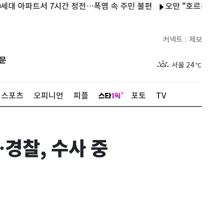
 아파트서 7시간 정전…폭염 속 주민 불편
오만 "호르무즈 협상 긍
커넥트
제보
|
제주
26
℃
문
서울
24
℃
부산
27
℃
스포츠
오피니언
피플
포토
TV
대구
27
℃
인천
25
℃
경찰, 수사 중
광주
27
℃
대전
27
℃
울산
26
℃
강릉
20
℃
제주
26
℃