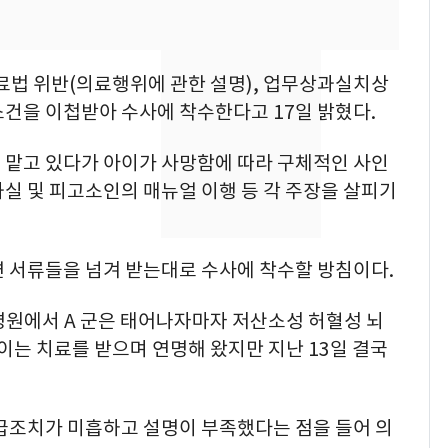
제작사 회장 수사…자본
시장법 위반 의혹
낮 최고 37도 폭염 계
8
법 위반(의료행위에 관한 설명), 업무상과실치상
속…전국 곳곳 비 [오늘
소건을 이첩받아 수사에 착수한다고 17일 밝혔다.
날씨]
 맡고 있다가 아이가 사망함에 따라 구체적인 사인
[단독]중수청 가는 검찰
9
실 및 피고소인의 매뉴얼 이행 등 각 주장을 살피기
수사관 경력 합산 추
진…법무사·집행관 '혜
택' 유지
'심판 성접대'가 끝 아니
10
련 서류들을 넘겨 받는대로 수사에 착수할 방침이다.
었다…축구협회장 출장
에 부인 3회 동반 '펑펑'
 병원에서 A 군은 태어나자마자 저산소성 허혈성 뇌
아이는 치료를 받으며 연명해 왔지만 지난 13일 결국
응급조치가 미흡하고 설명이 부족했다는 점을 들어 의