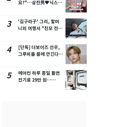
요?"…삼전男♥닉스女
제작사 회장
3:3 단체소개팅 예능 화
시장법 위반
제
'김구라子' 그리, 할머
낮 최고 37
3
8
니외 여행서 "친모 전라
속…전국 곳곳
도에 잘 있어"…유튜브
날씨]
서 언급
[단독] 더보이즈 선우,
[단독]중수
4
9
그루비룸 품에 안긴다…
수사관 경력
앳에어리어와 전속계약
진…법무사·
택' 유지
에어컨 하루 종일 틀면
'심판 성접대
5
10
전기료 29만 원…
었다…축구
450kWh 넘으면 '요금
에 부인 3회 
폭탄'