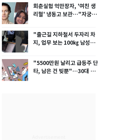
회춘실험 억만장자, '여친 생
리혈' 냉동고 보관…"자궁 내
부 궁금해"
"출근길 지하철서 두자리 차
지, 업무 보는 100㎏ 남성…
부딪히면 신경질"
"5500만원 날리고 급등주 단
타, 남은 건 빚뿐"…30대 여
성 파혼 위기