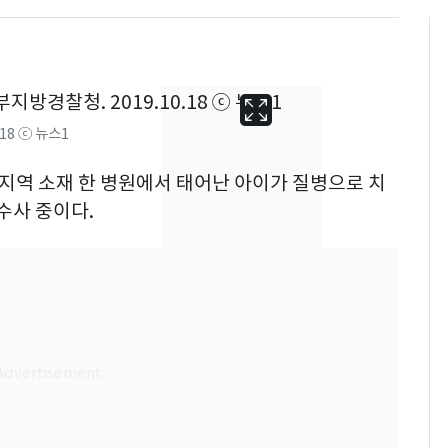
18 ⓒ 뉴스1
포지역 소재 한 병원에서 태어난 아이가 질병으로 치
수사 중이다.
13호 태풍 '돌핀' 日오
6
키나와·가고시마현 접
근…26만명 대피령
[단독] 경찰, '김부장'
7