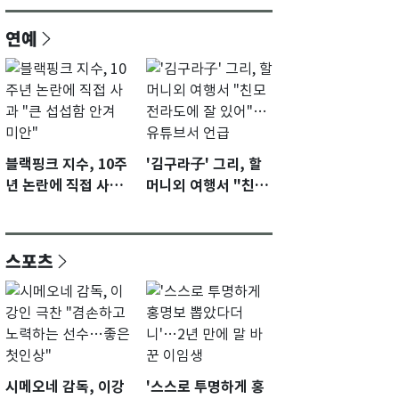
연예
블랙핑크 지수, 10주
'김구라子' 그리, 할
년 논란에 직접 사과
머니외 여행서 "친모
"큰 섭섭함 안겨 미
전라도에 잘 있어"…
안"
유튜브서 언급
스포츠
시메오네 감독, 이강
'스스로 투명하게 홍