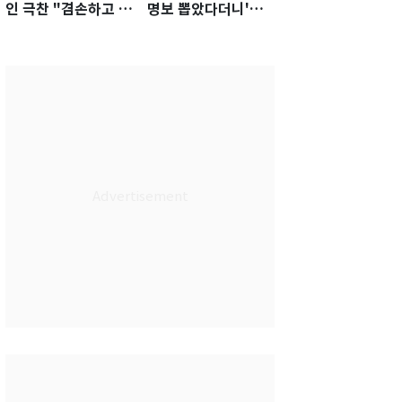
인 극찬 "겸손하고 노
명보 뽑았다더니'…2
력하는 선수…좋은
년 만에 말 바꾼 이임
첫인상"
생