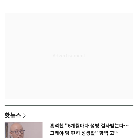
감격
핫뉴스
홍석천 "6개월마다 성병 검사받는다…
그래야 맘 편히 성생활" 깜짝 고백