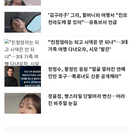
'김구라子' 그리, 할머니외 여행서 "친모
전라도에 잘 있어"…유튜브서 언급
"친정엄마는 되고 시댁은 안 되냐"…3대
가족 여행 다녀오자, 시모 '발끈'
한정수, 황정민 응원 "얼굴 알려진 연예
인만 호구…폭로녀도 신분 공개해라"
장윤정, 뱅스타일 단발머리 변신…어려
진 비주얼 눈길