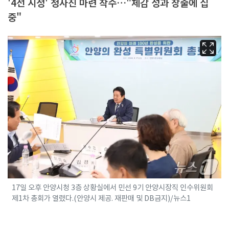
'4선 시정' 청사진 마련 착수…"체감 성과 창출에 집
중"
17일 오후 안양시청 3층 상황실에서 민선 9기 안양시장직 인수위원회
제1차 총회가 열렸다.(안양시 제공. 재판매 및 DB금지)/뉴스1