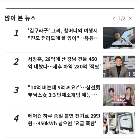
많이 본 뉴스
1
/
2
'김구라子' 그리, 할머니외 여행서
1
"친모 전라도에 잘 있어"…유튜브
서 언급
서장훈, 28억에 산 강남 건물 450
2
억 내놨다…세후 차익 280억 '잭팟'
"10억 버는데 9억 써요?"…삼전男
3
♥닉스女 3:3 단체소개팅 예능 화
제
에어컨 하루 종일 틀면 전기료 29만
4
원…450kWh 넘으면 '요금 폭탄'