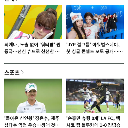
최예나, 노출 없이 '워터밤' 퀸
'JYP 걸그룹' 아워벌스데이,
등극…전신 슈트로 신선한 충
첫 싱글 콘셉트 포토 공개…청
격 [N샷]
량·키치
스포츠
'돌아온 신인왕' 장은수, 제주
'손흥민 슈팅 0개' LA FC, 멕
삼다수 역전 우승…생애 첫승
시코 팀 톨루카에 1-0 진땀승