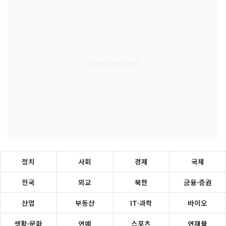
정치
사회
경제
국제
전국
외교
북한
금융·증권
산업
부동산
IT·과학
바이오
생활·문화
연예
스포츠
연재물