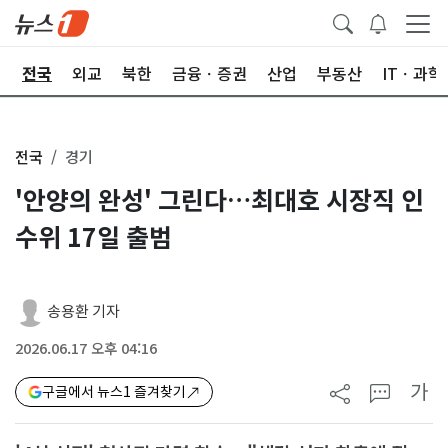
제
전국
외교
북한
금융ㆍ증권
산업
부동산
ITㆍ과학
전국
경기
'안양의 완성' 그린다…최대호 시장직 인
수위 17일 출범
송용환 기자
2026.06.17 오후 04:16
가
구글에서 뉴스1 즐겨찾기