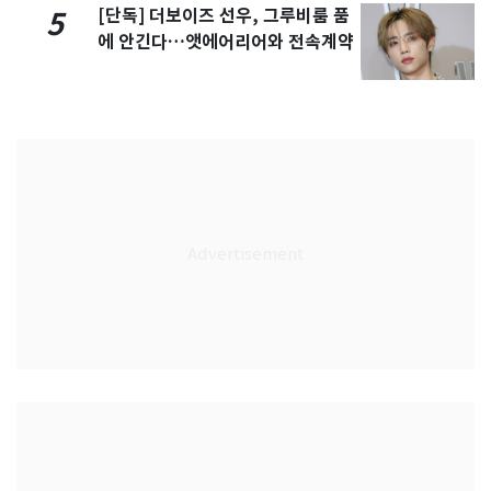
[단독] 더보이즈 선우, 그루비룸 품
5
에 안긴다…앳에어리어와 전속계약