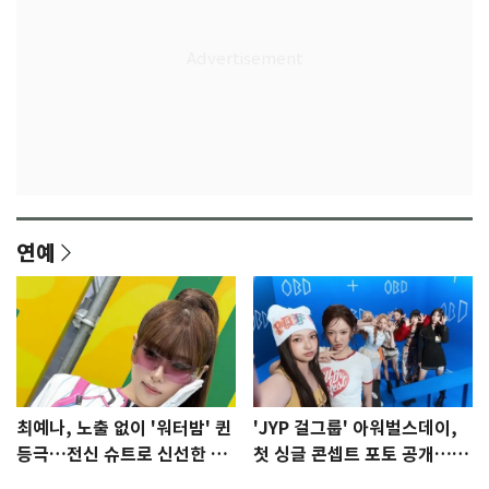
연예
최예나, 노출 없이 '워터밤' 퀸
'JYP 걸그룹' 아워벌스데이,
등극…전신 슈트로 신선한 충
첫 싱글 콘셉트 포토 공개…청
격 [N샷]
량·키치