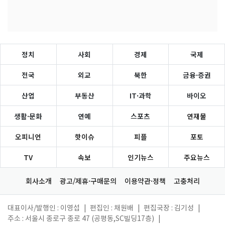
정치
사회
경제
국제
전국
외교
북한
금융·증권
산업
부동산
IT·과학
바이오
생활·문화
연예
스포츠
연재물
오피니언
핫이슈
피플
포토
TV
속보
인기뉴스
주요뉴스
회사소개
광고/제휴·구매문의
이용약관·정책
고충처리
대표이사/발행인 : 이영섭
|
편집인 : 채원배
|
편집국장 : 김기성
|
주소 : 서울시 종로구 종로 47 (공평동,SC빌딩17층)
|