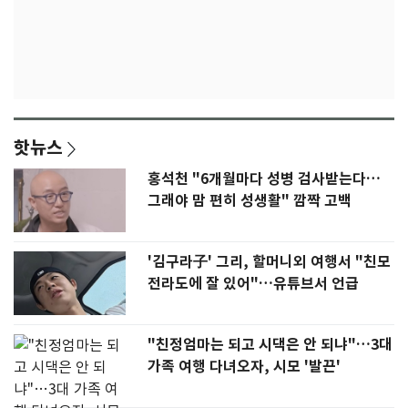
핫뉴스
홍석천 "6개월마다 성병 검사받는다…
그래야 맘 편히 성생활" 깜짝 고백
'김구라子' 그리, 할머니외 여행서 "친모
전라도에 잘 있어"…유튜브서 언급
"친정엄마는 되고 시댁은 안 되냐"…3대
가족 여행 다녀오자, 시모 '발끈'