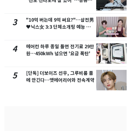
"친모 전라도에 잘 있어"…유튜브
서 언급
"10억 버는데 9억 써요?"…삼전男
3
♥닉스女 3:3 단체소개팅 예능 화
제
에어컨 하루 종일 틀면 전기료 29만
4
원…450kWh 넘으면 '요금 폭탄'
[단독] 더보이즈 선우, 그루비룸 품
5
에 안긴다…앳에어리어와 전속계약