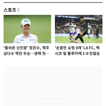
스포츠
'돌아온 신인왕' 장은수, 제주
'손흥민 슈팅 0개' LA FC, 멕
삼다수 역전 우승…생애 첫승
시코 팀 톨루카에 1-0 진땀승
감격