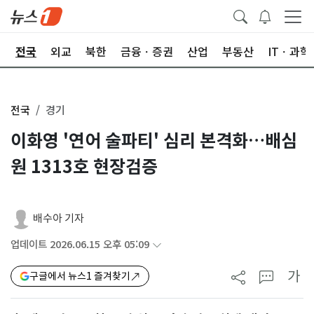
제
전국
외교
북한
금융ㆍ증권
산업
부동산
ITㆍ과학
전국
경기
이화영 '연어 술파티' 심리 본격화…배심
원 1313호 현장검증
배수아 기자
업데이트 2026.06.15 오후 05:09
가
구글에서 뉴스1 즐겨찾기