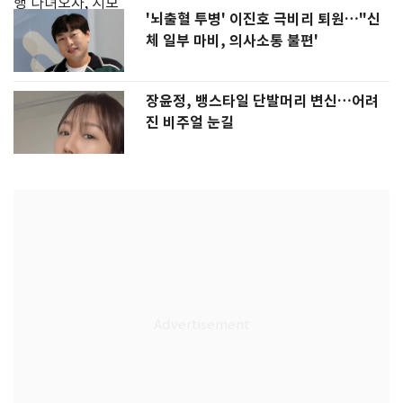
'뇌출혈 투병' 이진호 극비리 퇴원…"신
체 일부 마비, 의사소통 불편'
장윤정, 뱅스타일 단발머리 변신…어려
진 비주얼 눈길