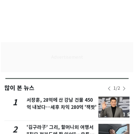
많이 본 뉴스
1
/
2
서장훈, 28억에 산 강남 건물 450
1
억 내놨다…세후 차익 280억 '잭팟'
'김구라子' 그리, 할머니외 여행서
2