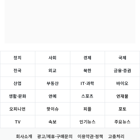
정치
사회
경제
국제
전국
외교
북한
금융·증권
산업
부동산
IT·과학
바이오
생활·문화
연예
스포츠
연재물
오피니언
핫이슈
피플
포토
TV
속보
인기뉴스
주요뉴스
회사소개
광고/제휴·구매문의
이용약관·정책
고충처리