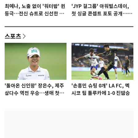
최예나, 노출 없이 '워터밤' 퀸
'JYP 걸그룹' 아워벌스데이,
등극…전신 슈트로 신선한 충
첫 싱글 콘셉트 포토 공개…청
격 [N샷]
량·키치
스포츠
'돌아온 신인왕' 장은수, 제주
'손흥민 슈팅 0개' LA FC, 멕
삼다수 역전 우승…생애 첫승
시코 팀 톨루카에 1-0 진땀승
감격