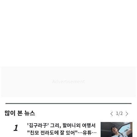
많이 본 뉴스
1
/
2
'김구라子' 그리, 할머니외 여행서
1
"친모 전라도에 잘 있어"…유튜브