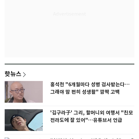
핫뉴스
홍석천 "6개월마다 성병 검사받는다…
그래야 맘 편히 성생활" 깜짝 고백
'김구라子' 그리, 할머니외 여행서 "친모
전라도에 잘 있어"…유튜브서 언급