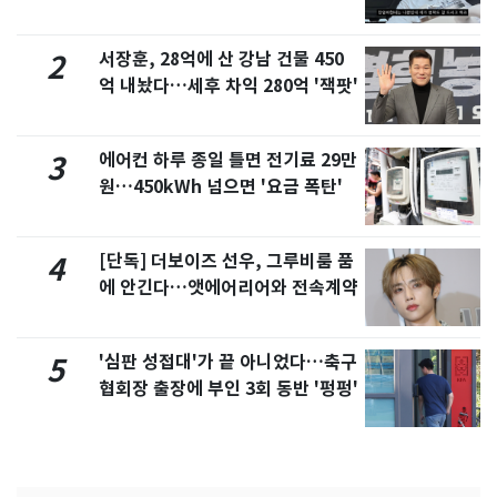
서 언급
서장훈, 28억에 산 강남 건물 450
2
억 내놨다…세후 차익 280억 '잭팟'
에어컨 하루 종일 틀면 전기료 29만
3
원…450kWh 넘으면 '요금 폭탄'
[단독] 더보이즈 선우, 그루비룸 품
4
에 안긴다…앳에어리어와 전속계약
'심판 성접대'가 끝 아니었다…축구
5
협회장 출장에 부인 3회 동반 '펑펑'