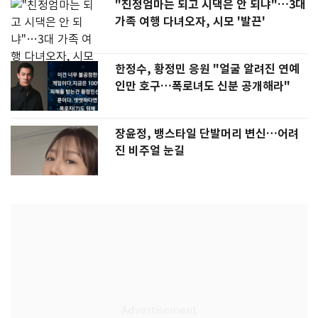
"친정엄마는 되고 시댁은 안 되냐"…3대
가족 여행 다녀오자, 시모 '발끈'
한정수, 황정민 응원 "얼굴 알려진 연예
인만 호구…폭로녀도 신분 공개해라"
장윤정, 뱅스타일 단발머리 변신…어려
진 비주얼 눈길