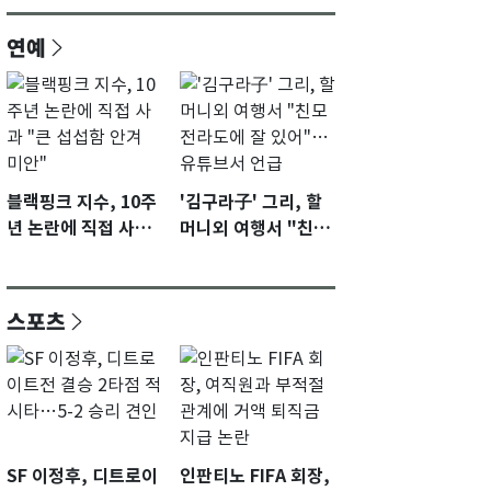
연예
블랙핑크 지수, 10주
'김구라子' 그리, 할
년 논란에 직접 사과
머니외 여행서 "친모
"큰 섭섭함 안겨 미
전라도에 잘 있어"…
안"
유튜브서 언급
스포츠
SF 이정후, 디트로이
인판티노 FIFA 회장,