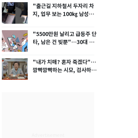
"출근길 지하철서 두자리 차
지, 업무 보는 100㎏ 남성…
부딪히면 신경질"
"5500만원 날리고 급등주 단
타, 남은 건 빚뿐"…30대 여
성 파혼 위기
"내가 치매? 혼자 죽겠다"…
깜빡깜빡하는 시모, 검사하라
하자 '발끈'