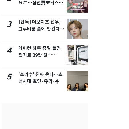
요?"…삼전男♥닉스女
속…전국 곳곳
3:3 단체소개팅 예능 화
날씨]
제
[단독] 더보이즈 선우,
[단독]중수
3
8
그루비룸 품에 안긴다…
수사관 경력
앳에어리어와 전속계약
진…법무사·
택' 유지
에어컨 하루 종일 틀면
"캐리비안 
4
9
전기료 29만 원…
의실에 남자
450kWh 넘으면 '요금
요"…경찰 
폭탄'
'효리수' 진짜 온다…소
전남광주 화
5
10
녀시대 효연·유리·수영
교통사고로 
유닛 출격 [N이슈]
지…6명 부