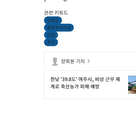
관련 키워드
양평군
종합장사시설
건립
추진
양희문 기자
한낮 '39.8도' 여주시, 비상 근무 체
계로 축산농가 피해 예방