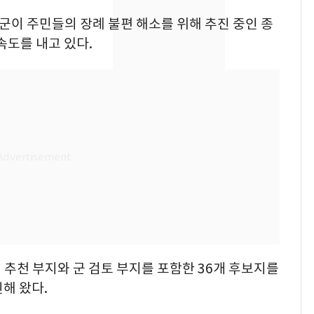
속…전국 곳곳 비 [오늘
평군이 주민들의 장례 불편 해소를 위해 추진 중인 종
날씨]
속도를 내고 있다.
[단독]중수청 가는 검찰
8
수사관 경력 합산 추
진…법무사·집행관 '혜
택' 유지
"캐리비안 베이 여자 탈
9
의실에 남자가 있어
요"…경찰 수사
전남광주 화정역 인근서
10
교통사고로 40대 심정
지…6명 부상
 추천 부지와 군 검토 부지를 포함한 36개 후보지를
해 왔다.