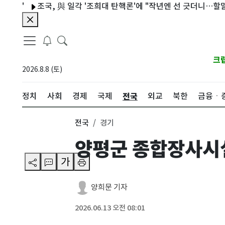
조국, 與 일각 '조희대 탄핵론'에 "작년엔 선 긋더니…할말하않"
크
2026.8.8 (토)
전국
정치
사회
경제
국제
외교
북한
금융ㆍ
전국
경기
양평군 종합장사시설
가
양희문 기자
2026.06.13 오전 08:01