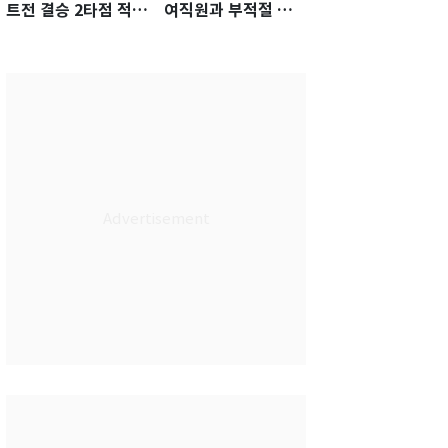
트전 결승 2타점 적시
여직원과 부적절 관
타…5-2 승리 견인
계에 거액 퇴직금 지
급 논란