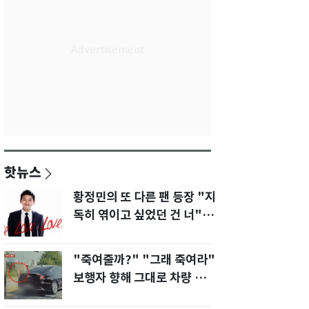
핫뉴스
황정민의 또 다른 팬 등장 "지
독히 엮이고 싶었던 건 너" 폭
로녀 직격
"죽여줄까?" "그래 죽여라"
보행자 향해 그대로 차량 돌진
한 운전자[영상]