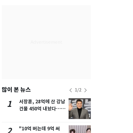
서울
34
℃
부산
33
℃
대구
32
℃
인천
36
℃
광주
34
℃
대전
36
℃
울산
32
℃
강릉
21
℃
많이 본 뉴스
1
/
2
제주
30
℃
서장훈, 28억에 산 강남
13호 태풍 '
1
6
건물 450억 내놨다…세
키나와·가고
후 차익 280억 '잭팟'
근…26만명
"10억 버는데 9억 써
낮 최고 37
2
7