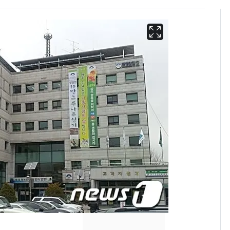
13호 태풍 '돌핀' 日오
6
키나와·가고시마현 접
근…26만명 대피령
낮 최고 37도 폭염 계
7