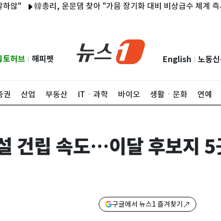
韓총리, 운문댐 찾아 "가뭄 장기화 대비 비상급수 체계 즉시 가동
립토허브
해피펫
English
노동신
|
|
증권
산업
부동산
ITㆍ과학
바이오
생활ㆍ문화
연예
 건립 속도…이달 후보지 5
구글에서 뉴스1 즐겨찾기