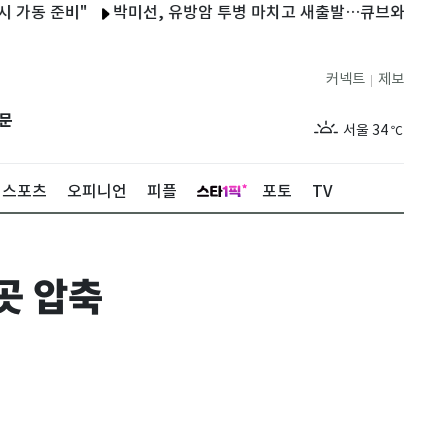
 준비"
박미선, 유방암 투병 마치고 새출발…큐브와 6년 전속계약
커넥트
제보
|
제주
30
℃
문
서울
34
℃
부산
33
℃
스포츠
오피니언
피플
포토
TV
대구
32
℃
인천
36
℃
곳 압축
광주
34
℃
대전
36
℃
울산
32
℃
강릉
21
℃
제주
30
℃