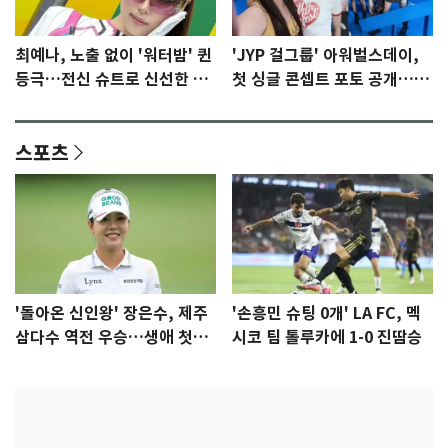
최예나, 노출 없이 '워터밤' 퀸
'JYP 걸그룹' 아워벌스데이,
등극…전신 슈트로 신선한 충
첫 싱글 콘셉트 포토 공개…청
격 [N샷]
량·키치
스포츠
'돌아온 신인왕' 장은수, 제주
'손흥민 슈팅 0개' LA FC, 멕
삼다수 역전 우승…생애 첫승
시코 팀 톨루카에 1-0 진땀승
감격