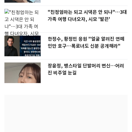
"친정엄마는 되고 시댁은 안 되냐"…3대
가족 여행 다녀오자, 시모 '발끈'
한정수, 황정민 응원 "얼굴 알려진 연예
인만 호구…폭로녀도 신분 공개해라"
장윤정, 뱅스타일 단발머리 변신…어려
진 비주얼 눈길