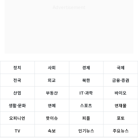
정치
사회
경제
국제
전국
외교
북한
금융·증권
산업
부동산
IT·과학
바이오
생활·문화
연예
스포츠
연재물
오피니언
핫이슈
피플
포토
TV
속보
인기뉴스
주요뉴스