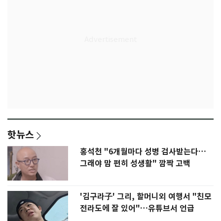
핫뉴스
홍석천 "6개월마다 성병 검사받는다…
그래야 맘 편히 성생활" 깜짝 고백
'김구라子' 그리, 할머니외 여행서 "친모
전라도에 잘 있어"…유튜브서 언급