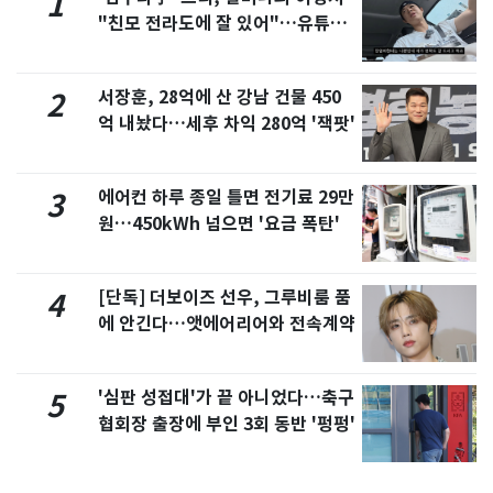
1
"친모 전라도에 잘 있어"…유튜브
서 언급
서장훈, 28억에 산 강남 건물 450
2
억 내놨다…세후 차익 280억 '잭팟'
에어컨 하루 종일 틀면 전기료 29만
3
원…450kWh 넘으면 '요금 폭탄'
[단독] 더보이즈 선우, 그루비룸 품
4
에 안긴다…앳에어리어와 전속계약
'심판 성접대'가 끝 아니었다…축구
5
협회장 출장에 부인 3회 동반 '펑펑'