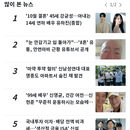
많이 본 뉴스
1
/
2
'10월 결혼' 45세 강균성…아내는
1
14세 연하 배우 유하진(종합)
"눈 안감기고 입 돌아가"…'8혼' 유
2
퉁, 안면마비 근황 유튜브서 공개
'마약 투약 혐의' 신남성연대 대표
3
영종도 아파트서 숨진 채 발견
'99세 배우' 신영균, 건강 여전…신
4
현준 "꾸준히 운동하시는 모습에 큰
자극"
국내투자 이자·배당 전액 비과
5
세…'생산적 금융 ISA' 신설