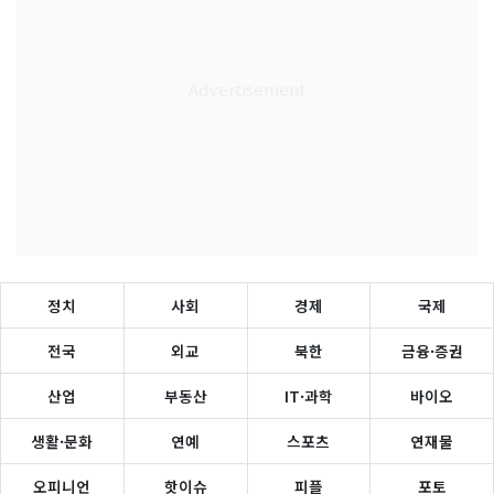
정치
사회
경제
국제
전국
외교
북한
금융·증권
산업
부동산
IT·과학
바이오
생활·문화
연예
스포츠
연재물
오피니언
핫이슈
피플
포토