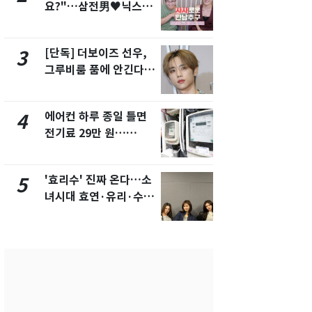
요?"…삼전男♥닉스女
수사관 경력
3:3 단체소개팅 예능 화
진…법무사·
제
택' 유지
[단독] 더보이즈 선우,
"캐리비안 
3
8
그루비룸 품에 안긴다…
의실에 남자
앳에어리어와 전속계약
요"…경찰 
에어컨 하루 종일 틀면
전남광주 화
4
9
전기료 29만 원…
교통사고로 
450kWh 넘으면 '요금
지…6명 부
폭탄'
'효리수' 진짜 온다…소
'심판 성접대
5
10
녀시대 효연·유리·수영
었다…축구
유닛 출격 [N이슈]
에 부인 3회 