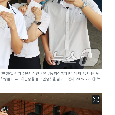
수사관 경력 합산 추
진…법무사·집행관 '혜
택' 유지
"캐리비안 베이 여자 탈
8
의실에 남자가 있어
요"…경찰 수사
전남광주 화정역 인근서
9
교통사고로 40대 심정
지…6명 부상
'심판 성접대'가 끝 아니
10
었다…축구협회장 출장
날인 29일 경기 수원시 장안구 연무동 행정복지센터에 마련된 사전투
에 부인 3회 동반 '펑펑'
들이 투표확인증을 들고 인증샷을 남기고 있다. 2026.5.29 ⓒ 뉴