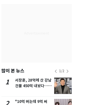
부산
30
℃
대구
30
℃
인천
32
℃
광주
31
℃
대전
30
℃
울산
30
℃
강릉
26
℃
제주
30
℃
많이 본 뉴스
1
/
2
서장훈, 28억에 산 강남
13호 태풍 '
1
6
건물 450억 내놨다…세
키나와·가고
후 차익 280억 '잭팟'
근…26만명
"10억 버는데 9억 써
[단독]중수
2
7