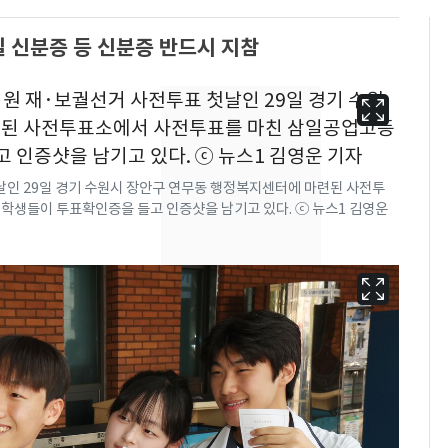
일 신분증 등 신분증 반드시 지참
날인 29일 경기 수원시 장안구 연무동 행정복지센터에 마련된 사전투
학생들이 투표확인증을 들고 인증샷을 남기고 있다. ⓒ 뉴스1 김영운
13호 태풍 '돌핀' 日오
6
키나와·가고시마현 접
근…26만명 대피령
[단독]중수청 가는 검찰
7