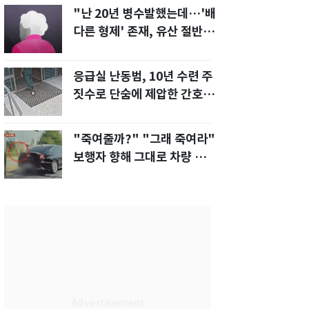
"난 20년 병수발했는데…'배
다른 형제' 존재, 유산 절반 가
져가나"
응급실 난동범, 10년 수련 주
짓수로 단숨에 제압한 간호사
화제[영상]
"죽여줄까?" "그래 죽여라"
보행자 향해 그대로 차량 돌진
한 운전자[영상]