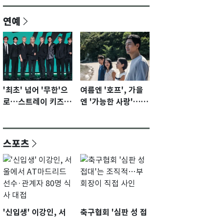
연예
'최초' 넘어 '무한'으
여름엔 '호프', 가을
로…스트레이 키즈가
엔 '가능한 사랑'…국
증명할 성장 모멘텀
제영화제 수상 기대
[N이슈]
감 [N이슈]
스포츠
'신입생' 이강인, 서
축구협회 '심판 성 접