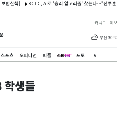
KCTC, AI로 '승리 알고리즘' 찾는다…"전투훈련 데이터 공장으
제주
30
℃
커넥트
제보
|
서울
30
℃
문
부산
30
℃
대구
30
℃
스포츠
오피니언
피플
포토
TV
인천
32
℃
광주
31
℃
고3 학생들
대전
30
℃
울산
30
℃
강릉
26
℃
제주
30
℃
서울
30
℃