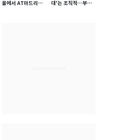
울에서 AT마드리드
대'는 조직적…부회
선수·관계자 80명 식
장이 직접 사인
사 대접