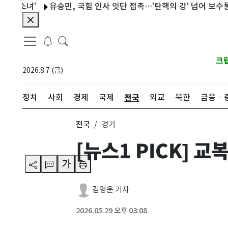
유승민, 국힘 인사 잇단 접촉…'탄핵의 강' 넘어 보수통합 띄운다
크
2026.8.7 (금)
전국
정치
사회
경제
국제
외교
북한
금융ㆍ
전국
경기
[뉴스1 PICK] 교
가
김영운 기자
2026.05.29 오후 03:08