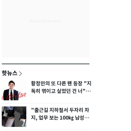
핫뉴스
황정민의 또 다른 팬 등장 "지
독히 엮이고 싶었던 건 너" 폭
로녀 직격
"출근길 지하철서 두자리 차
지, 업무 보는 100㎏ 남성…
부딪히면 신경질"