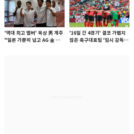
'역대 최고 멤버' 육상 男 계주
'16일 간 4경기' 결코 가볍지
"일본 가뿐히 넘고 AG 金 따겠
않은 축구대표팀 '임시 감독'
다"
무게