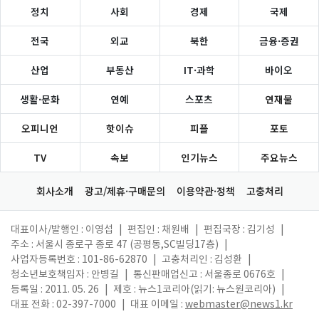
정치
사회
경제
국제
전국
외교
북한
금융·증권
산업
부동산
IT·과학
바이오
생활·문화
연예
스포츠
연재물
오피니언
핫이슈
피플
포토
TV
속보
인기뉴스
주요뉴스
회사소개
광고/제휴·구매문의
이용약관·정책
고충처리
대표이사/발행인 : 이영섭
|
편집인 : 채원배
|
편집국장 : 김기성
|
주소 : 서울시 종로구 종로 47 (공평동,SC빌딩17층)
|
사업자등록번호 : 101-86-62870
|
고충처리인 : 김성환
|
청소년보호책임자 : 안병길
|
통신판매업신고 : 서울종로 0676호
|
등록일 : 2011. 05. 26
|
제호 : 뉴스1코리아(읽기: 뉴스원코리아)
|
대표 전화 : 02-397-7000
|
대표 이메일 :
webmaster@news1.kr