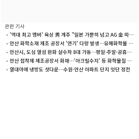
관련 기사
'역대 최고 멤버' 육상 男 계주 "일본 가뿐히 넘고 AG 金 따겠
다"
안산 화학소재 제조 공장서 '연기' 다량 발생…유해화학물 자
연 발화(종합)
안산시, 도심 열섬 완화 살수차 8대 가동…평일·주말·공휴일
운영
안산 접착제 제조공장서 화재…'아크릴수지' 등 화학물질 보
관
열대야에 냉방도 셧다운…수원·안산 아파트 단지 잇단 정전