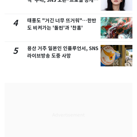
백' 수애, SNS 오픈·프로필 공개
화제
태풍도 "거긴 너무 뜨거워"…한반
4
도 비켜가는 '돌핀'과 '찬홈'
용산 거주 일본인 인플루언서, SNS
5
라이브방송 도중 사망