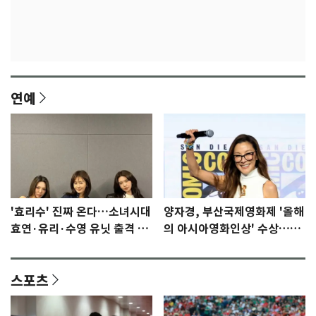
연예
'효리수' 진짜 온다…소녀시대
양자경, 부산국제영화제 '올해
효연·유리·수영 유닛 출격 [N
의 아시아영화인상' 수상…15
이슈]
년만에 부산 온다
스포츠