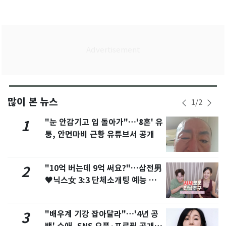
많이 본 뉴스
1
/
2
"눈 안감기고 입 돌아가"…'8혼' 유
1
퉁, 안면마비 근황 유튜브서 공개
"10억 버는데 9억 써요?"…삼전男
2
♥닉스女 3:3 단체소개팅 예능 화
제
"배우계 기강 잡아달라"…'4년 공
3