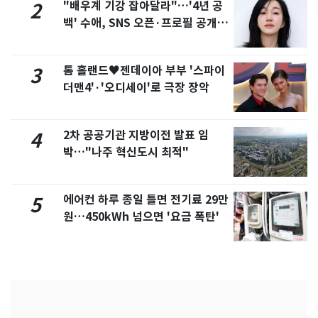
"배우계 기강 잡아달라"…'4년 공
2
백' 수애, SNS 오픈·프로필 공개
화제
톰 홀랜드♥젠데이아 부부 '스파이
3
더맨4'·'오디세이'로 극장 장악
2차 공공기관 지방이전 발표 임
4
박…"나주 혁신도시 최적"
에어컨 하루 종일 틀면 전기료 29만
5
원…450kWh 넘으면 '요금 폭탄'