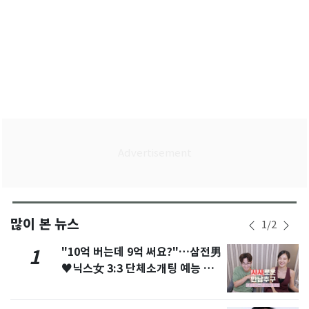
많이 본 뉴스
1
/
2
"10억 버는데 9억 써요?"…삼전男
1
♥닉스女 3:3 단체소개팅 예능 화
제