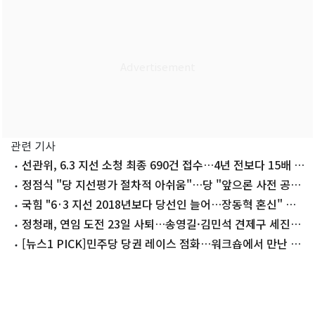
관련 기사
선관위, 6.3 지선 소청 최종 690건 접수…4년 전보다 15배 폭
증(종합)
정점식 "당 지선평가 절차적 아쉬움"…당 "앞으론 사전 공
유"
국힘 "6·3 지선 2018년보다 당선인 늘어…장동혁 혼신" 자
평
정청래, 연임 도전 23일 사퇴…송영길·김민석 견제구 세진다
(종합)
[뉴스1 PICK]민주당 당권 레이스 점화…워크숍에서 만난 정
청래·김민석