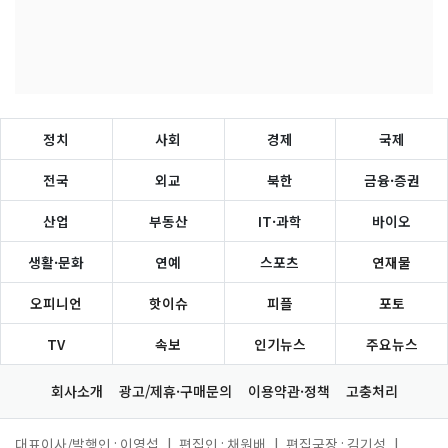
정치
사회
경제
국제
전국
외교
북한
금융·증권
산업
부동산
IT·과학
바이오
생활·문화
연예
스포츠
연재물
오피니언
핫이슈
피플
포토
TV
속보
인기뉴스
주요뉴스
회사소개
광고/제휴·구매문의
이용약관·정책
고충처리
대표이사/발행인 : 이영섭
|
편집인 : 채원배
|
편집국장 : 김기성
|