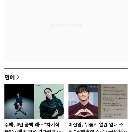
연예
수애, 4년 공백 왜…"차기작
이신영, 뒤늦게 알린 입대 소
불발…계속 편성 기다리고 있
식 "신병훈련 수료…군생활