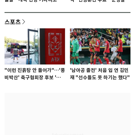
다"
집중"
스포츠
"이런 진흙탕 안 들어가"…'풍
'남아공 졸전' 처음 입 연 김민
비박산' 축구협회장 후보 '실
재 "선수들도 못 하기는 했다"
종'