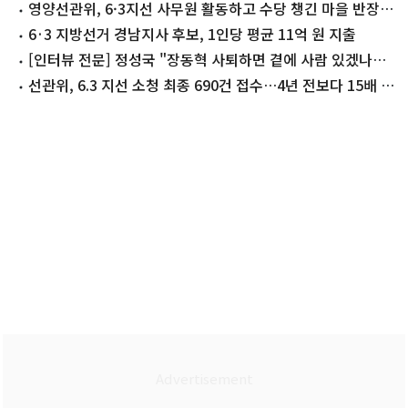
13.6억
영양선관위, 6·3지선 사무원 활동하고 수당 챙긴 마을 반장
고발
6·3 지방선거 경남지사 후보, 1인당 평균 11억 원 지출
[인터뷰 전문] 정성국 "장동혁 사퇴하면 곁에 사람 있겠나…
한동훈은 있었다"
선관위, 6.3 지선 소청 최종 690건 접수…4년 전보다 15배 폭
증(종합)