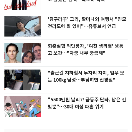
'김구라子' 그리, 할머니외 여행서 "친모
전라도에 잘 있어"…유튜브서 언급
회춘실험 억만장자, '여친 생리혈' 냉동
고 보관…"자궁 내부 궁금해"
"출근길 지하철서 두자리 차지, 업무 보
는 100㎏ 남성…부딪히면 신경질"
"5500만원 날리고 급등주 단타, 남은 건
빚뿐"…30대 여성 파혼 위기