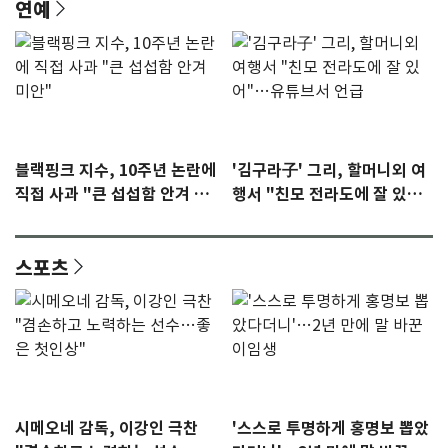
연예
블랙핑크 지수, 10주년 논란에
'김구라子' 그리, 할머니외 여
직접 사과 "큰 섭섭함 안겨 미
행서 "친모 전라도에 잘 있
안"
어"…유튜브서 언급
스포츠
시메오네 감독, 이강인 극찬
'스스로 투명하게 홍명보 뽑았