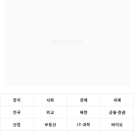
정치
사회
경제
국제
전국
외교
북한
금융·증권
산업
부동산
IT·과학
바이오