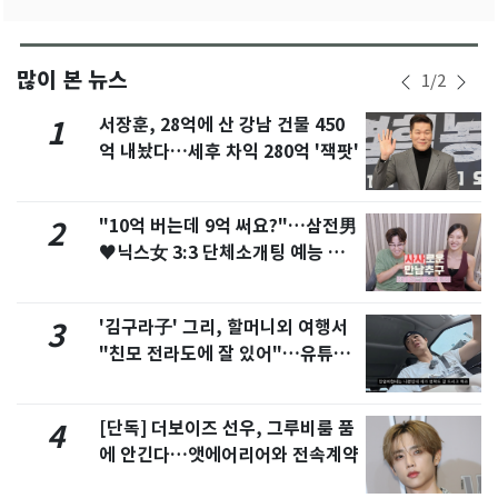
많이 본 뉴스
1
/
2
서장훈, 28억에 산 강남 건물 450
1
억 내놨다…세후 차익 280억 '잭팟'
"10억 버는데 9억 써요?"…삼전男
2
♥닉스女 3:3 단체소개팅 예능 화
제
'김구라子' 그리, 할머니외 여행서
3
"친모 전라도에 잘 있어"…유튜브
서 언급
[단독] 더보이즈 선우, 그루비룸 품
4
에 안긴다…앳에어리어와 전속계약