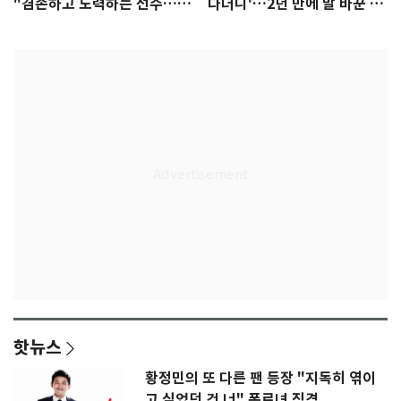
"겸손하고 노력하는 선수…좋
다더니'…2년 만에 말 바꾼 이
은 첫인상"
임생
핫뉴스
황정민의 또 다른 팬 등장 "지독히 엮이
고 싶었던 건 너" 폭로녀 직격