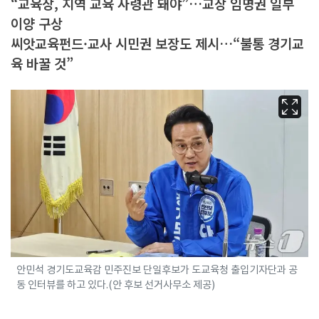
“교육장, 지역 교육 사령관 돼야”…교장 임명권 일부
이양 구상
씨앗교육펀드·교사 시민권 보장도 제시…“불통 경기교
육 바꿀 것”
안민석 경기도교육감 민주진보 단일후보가 도교육청 출입기자단과 공
동 인터뷰를 하고 있다.(안 후보 선거사무소 제공)