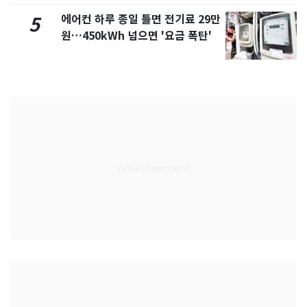
에어컨 하루 종일 틀면 전기료 29만
5
원…450kWh 넘으면 '요금 폭탄'