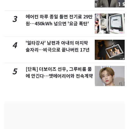
에어컨 하루 종일 틀면 전기료 29만
3
원…450kWh 넘으면 '요금 폭탄'
'일타강사' 남편과 아내의 마지막
4
술자리…비극으로 끝나버린 17년
[단독] 더보이즈 선우, 그루비룸 품
5
에 안긴다…앳에어리어와 전속계약