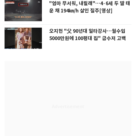
"엄마 무서워, 내릴래"…4·6세 두 딸 태
운 채 194㎞/h 살인 질주[영상]
오지헌 "父 90년대 일타강사…월수입
5000만원에 100평대 집" 금수저 고백