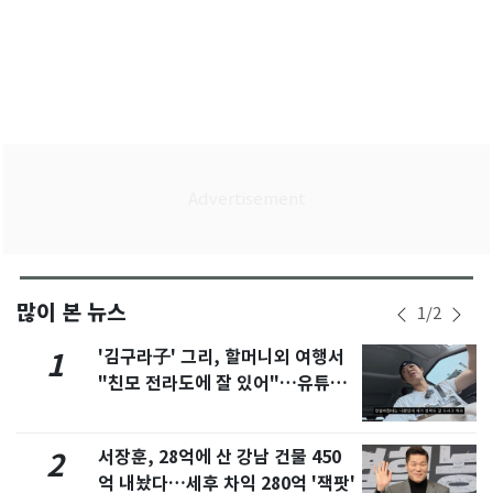
많이 본 뉴스
1
/
2
'김구라子' 그리, 할머니외 여행서
1
"친모 전라도에 잘 있어"…유튜브
서 언급
서장훈, 28억에 산 강남 건물 450
2
억 내놨다…세후 차익 280억 '잭팟'