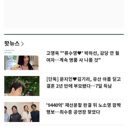
핫뉴스
고영욱 "'류수영♥' 박하선, 감당 안 될
여자…계속 명품 사 나를 것"
[단독] 문지인♥김기리, 유산 아픔 딛고
결혼 2년 만에 부모됐다…7일 득남
'9440억' 재산분할 판결 뒤 노소영 깜짝
행보…최수종 공연장 찾았다