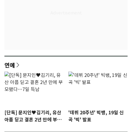
연예
[단독] 문지인♥김기리, 유산
'데뷔 20주년' 빅뱅, 19일 신
아픔 딛고 결혼 2년 만에 부모
곡 '빅' 발표
됐다…7일 득남