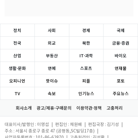
정치
사회
경제
국제
전국
외교
북한
금융·증권
산업
부동산
IT·과학
바이오
생활·문화
연예
스포츠
연재물
오피니언
핫이슈
피플
포토
TV
속보
인기뉴스
주요뉴스
회사소개
광고/제휴·구매문의
이용약관·정책
고충처리
대표이사/발행인 : 이영섭
|
편집인 : 채원배
|
편집국장 : 김기성
|
주소 : 서울시 종로구 종로 47 (공평동,SC빌딩17층)
|
사업자등록번호 : 101-86-62870
|
고충처리인 : 김성환
|