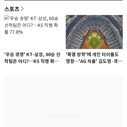
스포츠
'우승 경쟁' KT-삼성, 60승 선
'폭염 방학'에 개인 타이틀도
착팀은 어디?…KS 직행 확률
영향…'AG 차출' 김도영·곽빈
77.8%
울상