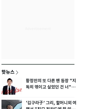
핫뉴스
황정민의 또 다른 팬 등장 "지
독히 엮이고 싶었던 건 너" 폭
로녀 직격
'김구라子' 그리, 할머니외 여