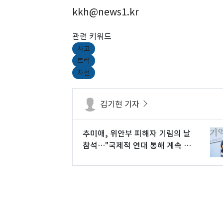
kkh@news1.kr
관련 키워드
사고
트럭
차선
김기현 기자
추미애, 위안부 피해자 기림의 날
참석…"국제적 연대 통해 계속 외
쳐야"