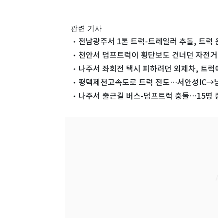
관련 기사
전남광주서 1톤 트럭-트레일러 추돌, 트럭
천안서 덤프트럭이 횡단보도 건너던 자전거
나주서 좌회전 택시 피하려던 외제차, 트럭에
평택제천고속도로 트럭 전도…서안성IC→남
나주서 출근길 버스-덤프트럭 충돌…15명 