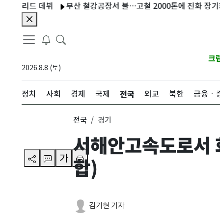
리드 데뷔
부산 철강공장서 불…고철 2000톤에 진화 장기화(종합
크
2026.8.8 (토)
전국
정치
사회
경제
국제
외교
북한
금융ㆍ
전국
경기
서해안고속도로서 
가
합)
김기현 기자