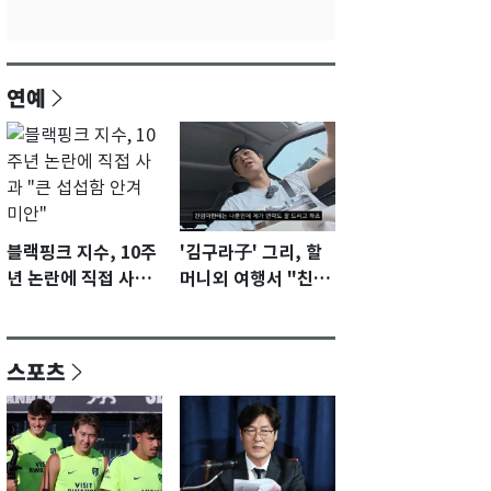
연예
블랙핑크 지수, 10주
'김구라子' 그리, 할
년 논란에 직접 사과
머니외 여행서 "친모
"큰 섭섭함 안겨 미
전라도에 잘 있어"…
안"
유튜브서 언급
스포츠