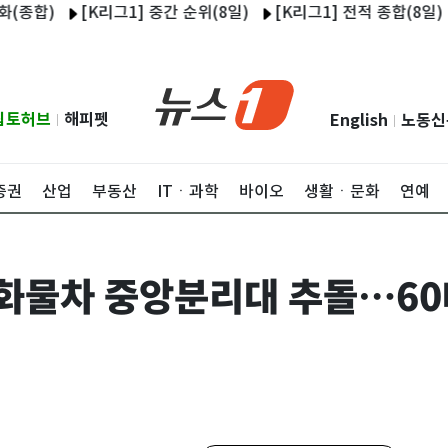
)
[K리그1] 중간 순위(8일)
[K리그1] 전적 종합(8일)
울산
립토허브
해피펫
English
노동신
|
|
증권
산업
부동산
ITㆍ과학
바이오
생활ㆍ문화
연예
화물차 중앙분리대 추돌…60