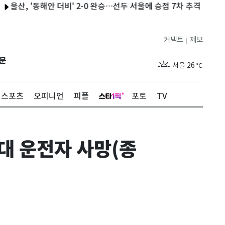
, '동해안 더비' 2-0 완승…선두 서울에 승점 7차 추격
이란 "오만
커넥트
제보
|
제주
30
℃
문
서울
26
℃
부산
29
℃
스포츠
오피니언
피플
포토
TV
대구
28
℃
인천
29
℃
대 운전자 사망(종
광주
29
℃
대전
28
℃
울산
28
℃
강릉
21
℃
제주
30
℃