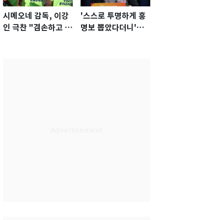
시메오네 감독, 이강
'스스로 투명하게 홍
인 극찬 "겸손하고 노
명보 뽑았다더니'…2
력하는 선수…좋은
년 만에 말 바꾼 이임
첫인상"
생