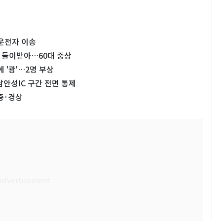
 운전자 이송
 들이받아…60대 중상
 '쾅'…2명 부상
안성IC 구간 전면 통제
중·경상