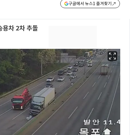
구글에서 뉴스1 즐겨찾기
승용차 2차 추돌
13호 태풍 '돌핀' 日오
6
키나와·가고시마현 접
근…26만명 대피령