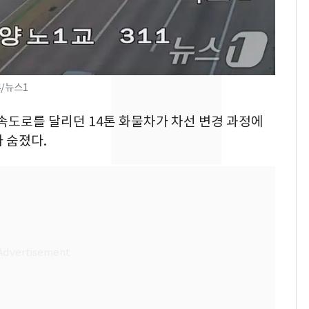
낮 최고 37도 폭염 계
7
속…전국 곳곳 비 [오늘
날씨]
[단독] 경찰, '김부장'
8
4/뉴스1
제작사 회장 수사…자본
시장법 위반 의혹
고속도로를 달리던 14톤 화물차가 차선 변경 과정에
 숨졌다.
[단독]중수청 가는 검찰
9
수사관 경력 합산 추
진…법무사·집행관 '혜
택' 유지
'심판 성접대'가 끝 아니
10
었다…축구협회장 출장
에 부인 3회 동반 '펑펑'