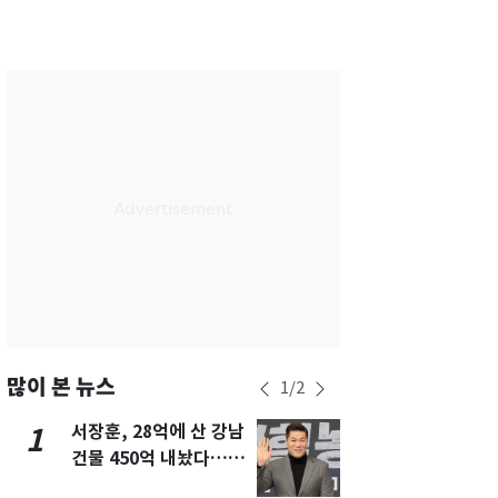
서울
26
℃
부산
29
℃
대구
28
℃
인천
29
℃
광주
29
℃
대전
28
℃
울산
28
℃
강릉
21
℃
제주
30
℃
많이 본 뉴스
1
/
2
서장훈, 28억에 산 강남
13호 태풍 '
1
6
건물 450억 내놨다…세
키나와·가고
후 차익 280억 '잭팟'
근…26만명