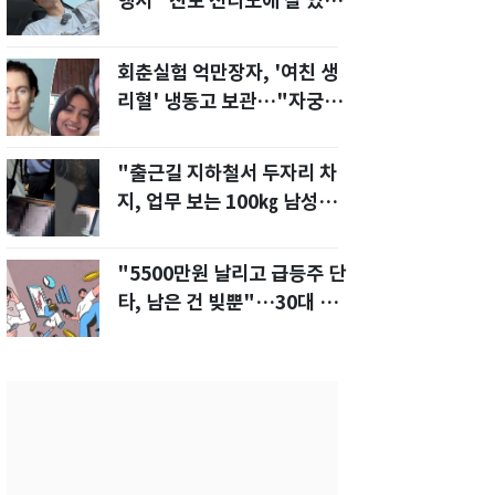
행서 "친모 전라도에 잘 있
어"…유튜브서 언급
회춘실험 억만장자, '여친 생
리혈' 냉동고 보관…"자궁 내
부 궁금해"
"출근길 지하철서 두자리 차
지, 업무 보는 100㎏ 남성…
부딪히면 신경질"
"5500만원 날리고 급등주 단
타, 남은 건 빚뿐"…30대 여
성 파혼 위기