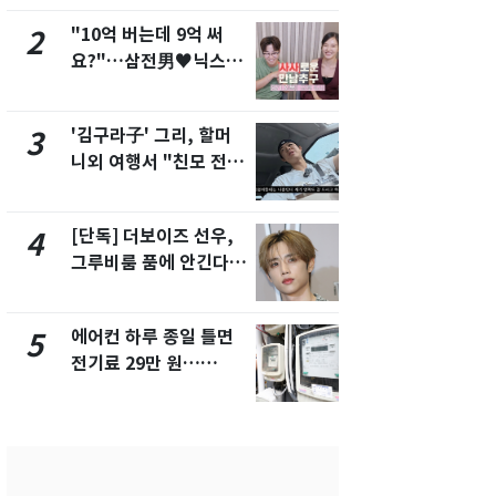
"10억 버는데 9억 써
낮 최고 37
2
7
요?"…삼전男♥닉스女
속…전국 곳곳
3:3 단체소개팅 예능 화
날씨]
제
'김구라子' 그리, 할머
[단독] 경찰,
3
8
니외 여행서 "친모 전라
제작사 회장
도에 잘 있어"…유튜브
시장법 위반
서 언급
[단독] 더보이즈 선우,
[단독]중수
4
9
그루비룸 품에 안긴다…
수사관 경력
앳에어리어와 전속계약
진…법무사·
택' 유지
에어컨 하루 종일 틀면
'심판 성접대
5
10
전기료 29만 원…
었다…축구
450kWh 넘으면 '요금
에 부인 3회 
폭탄'