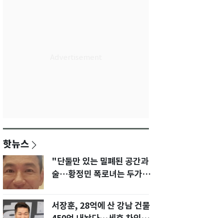
핫뉴스
"단둘만 있는 밀폐된 공간과
술…황정민 폭로녀는 두가지
에 집착했다"
서장훈, 28억에 산 강남 건물