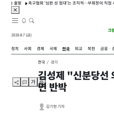
승 출발
축구협회 '심판 성 접대'는 조직적…부회장이 직접 사인
크
2026.8.7 (금)
전국
정치
사회
경제
국제
외교
북한
금융ㆍ
전국
경기
김성제 "신분당선 의
가
면 반박
김기현 기자