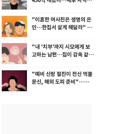
450억 내놨다…세후 차익
280억 '잭팟'
"이혼한 여사친은 생명의 은
인…한집서 살게 해달라" 남
편 요구에 '절망'
"내 '치부'까지 시모에게 보
고하는 남편…집이 감옥 같
다" 아내 고통
"예비 신랑 절친이 전신 먹물
문신, 해외 도피 준비"…예비
신부 '혼란'