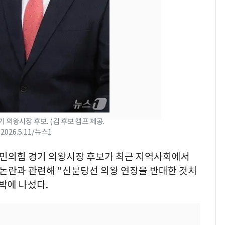
"캐리비안 베이 여자 탈
7
의실에 남자가 있어
요"…경찰 수사
전남광주 화정역 인근서
8
교통사고로 40대 심정
지…6명 부상
[단독]중수청 가는 검찰
9
수사관 경력 합산 추
 의왕시장 후보. (김 후보 캠프 제공.
진…법무사·집행관 '혜
2026.5.11/뉴스1
택' 유지
축구협회, 외국인 심판
10
 국민의힘 경기 의왕시장 후보가 최근 지역사회에서
들 10여명 대상 '성 접
 논란과 관련해 "신분당선 의왕 연장을 반대한 것처
대' 의혹…월드컵·올림
박에 나섰다.
픽 예선 등