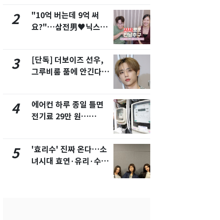
"10억 버는데 9억 써
"캐리비안 
2
7
요?"…삼전男♥닉스女
의실에 남자
3:3 단체소개팅 예능 화
요"…경찰 
제
[단독] 더보이즈 선우,
전남광주 화
3
8
그루비룸 품에 안긴다…
교통사고로 
앳에어리어와 전속계약
지…6명 부
에어컨 하루 종일 틀면
[단독]중수
4
9
전기료 29만 원…
수사관 경력
450kWh 넘으면 '요금
진…법무사·
폭탄'
택' 유지
'효리수' 진짜 온다…소
축구협회, 
5
10
녀시대 효연·유리·수영
들 10여명 대
유닛 출격 [N이슈]
대' 의혹…
픽 예선 등