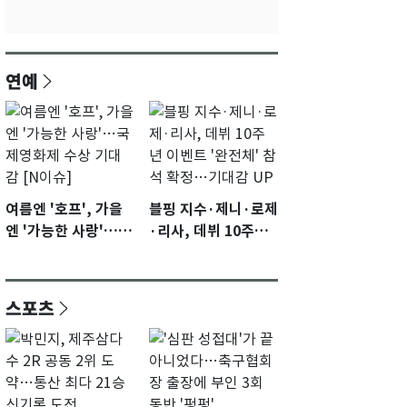
연예
여름엔 '호프', 가을
블핑 지수·제니·로제
엔 '가능한 사랑'…국
·리사, 데뷔 10주년
제영화제 수상 기대
이벤트 '완전체' 참석
감 [N이슈]
확정…기대감 UP
스포츠