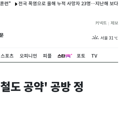
전국 폭염으로 올해 누적 사망자 23명…지난해 보다 2명 늘어
커넥트
제보
|
제주
29
℃
문
서울
31
℃
부산
29
℃
스포츠
오피니언
피플
포토
TV
대구
30
℃
인천
30
℃
철도 공약' 공방 정
광주
31
℃
대전
29
℃
울산
28
℃
강릉
26
℃
제주
29
℃