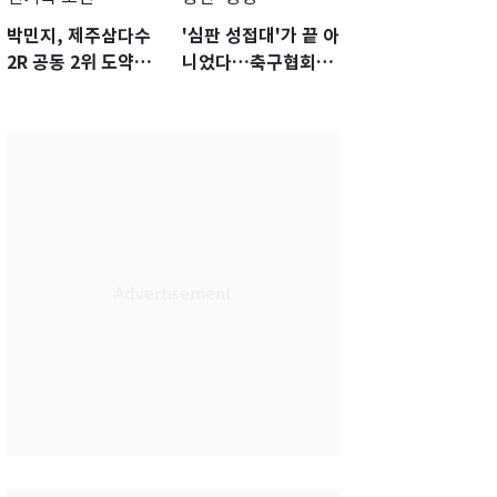
박민지, 제주삼다수
'심판 성접대'가 끝 아
2R 공동 2위 도약…
니었다…축구협회장
통산 최다 21승 신기
출장에 부인 3회 동반
록 도전
'펑펑'