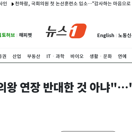
천하람, 국회의원 첫 논산훈련소 입소…"감사하는 마음으로 훈련"
립토허브
해피펫
English
노동신
|
|
증권
산업
부동산
ITㆍ과학
바이오
생활ㆍ문화
연예
왕 연장 반대한 것 아냐"…'