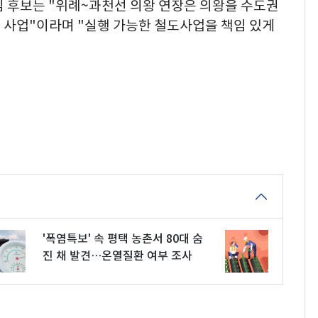
김 후보는 "위례~과천선 의왕 연장은 의왕을 수도권
 사업"이라며 "실행 가능한 철도사업을 책임 있게
'폭염특보' 속 평택 농촌서 80대 숨
진 채 발견…온열질환 여부 조사