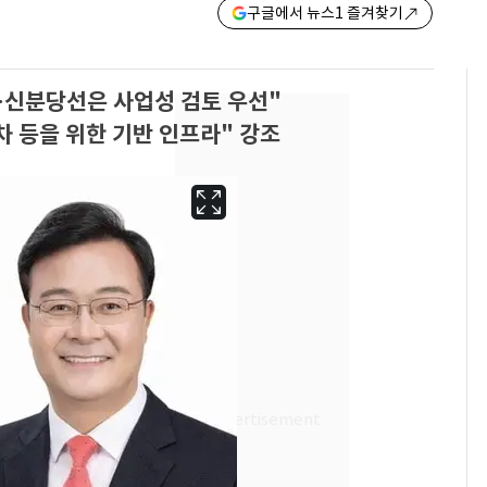
구글에서 뉴스1 즐겨찾기
…신분당선은 사업성 검토 우선"
차 등을 위한 기반 인프라" 강조
13호 태풍 '돌핀' 日오
6
키나와·가고시마현 접
근…26만명 대피령