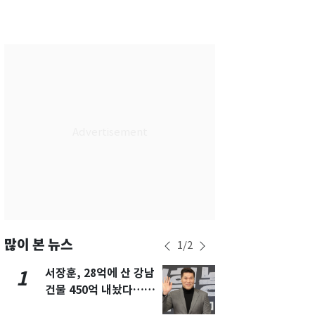
서울
31
℃
부산
29
℃
대구
30
℃
인천
30
℃
광주
31
℃
대전
29
℃
울산
28
℃
강릉
26
℃
제주
29
℃
많이 본 뉴스
1
/
2
서장훈, 28억에 산 강남
13호 태풍 '
1
6
건물 450억 내놨다…세
키나와·가고
후 차익 280억 '잭팟'
근…26만명