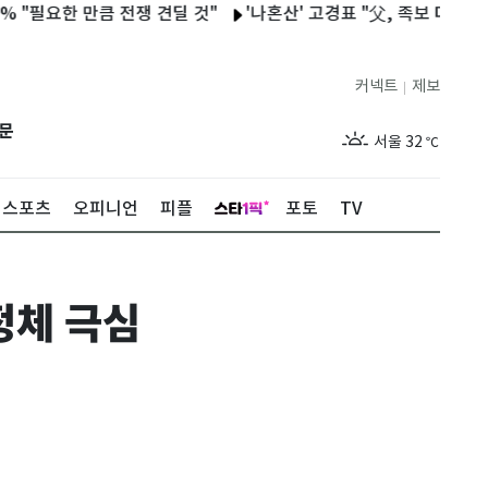
한 만큼 전쟁 견딜 것"
'나혼산' 고경표 "父, 족보 다 태워…온전히
커넥트
제보
|
제주
28
℃
문
서울
32
℃
부산
28
℃
스포츠
오피니언
피플
포토
TV
대구
29
℃
인천
30
℃
정체 극심
광주
30
℃
대전
29
℃
울산
28
℃
강릉
25
℃
제주
28
℃