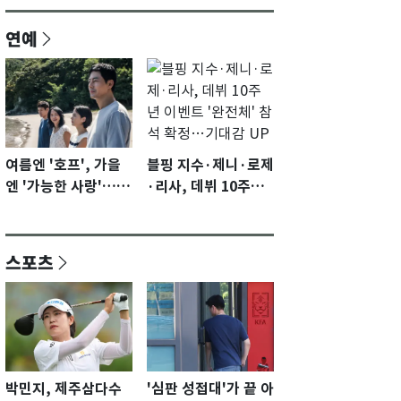
연예
여름엔 '호프', 가을
블핑 지수·제니·로제
엔 '가능한 사랑'…국
·리사, 데뷔 10주년
제영화제 수상 기대
이벤트 '완전체' 참석
감 [N이슈]
확정…기대감 UP
스포츠
박민지, 제주삼다수
'심판 성접대'가 끝 아