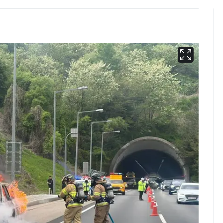
13호 태풍 '돌핀' 日오
6
키나와·가고시마현 접
근…26만명 대피령
"캐리비안 베이 여자 탈
7