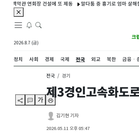
백악관 연회장 건설에 또 제동
말다툼 중 흉기로 엄마 살해한 10
크
2026.8.7 (금)
전국
정치
사회
경제
국제
외교
북한
금융ㆍ
전국
경기
제3경인고속화도로
가
김기현 기자
2026.05.11 오후 05:47