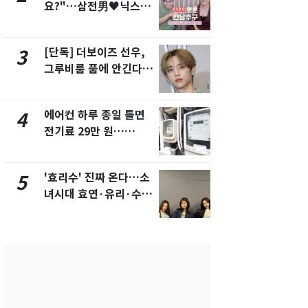
요?"…삼전男♥닉스女
의실에 남자
3:3 단체소개팅 예능 화
요"…경찰 
제
[단독] 더보이즈 선우,
[단독]중수
3
8
그루비룸 품에 안긴다…
수사관 경력
앳에어리어와 전속계약
진…법무사·
택' 유지
에어컨 하루 종일 틀면
전남광주 화
4
9
전기료 29만 원…
교통사고로 
450kWh 넘으면 '요금
지…6명 부
폭탄'
'효리수' 진짜 온다…소
축구협회, 
5
10
녀시대 효연·유리·수영
들 10여명 대
유닛 출격 [N이슈]
대' 의혹…
픽 예선 등