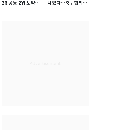
2R 공동 2위 도약…
니었다…축구협회장
통산 최다 21승 신기
출장에 부인 3회 동반
록 도전
'펑펑'