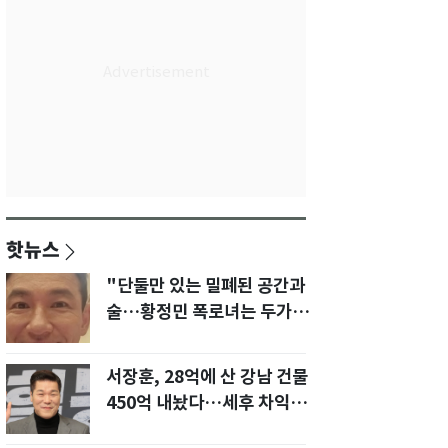
핫뉴스
"단둘만 있는 밀폐된 공간과
술…황정민 폭로녀는 두가지
에 집착했다"
서장훈, 28억에 산 강남 건물
450억 내놨다…세후 차익
280억 '잭팟'