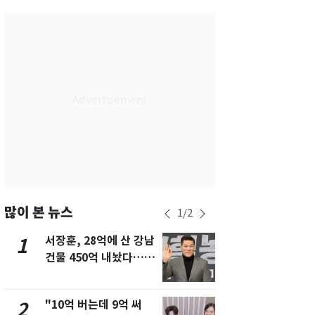
서울
32
℃
부산
28
℃
대구
29
℃
인천
30
℃
광주
30
℃
대전
29
℃
울산
28
℃
강릉
25
℃
많이 본 뉴스
1
/
2
제주
28
℃
서장훈, 28억에 산 강남
13호 태풍 '
1
6
건물 450억 내놨다…세
키나와·가고
후 차익 280억 '잭팟'
근…26만명
"10억 버는데 9억 써
"캐리비안 
2
7