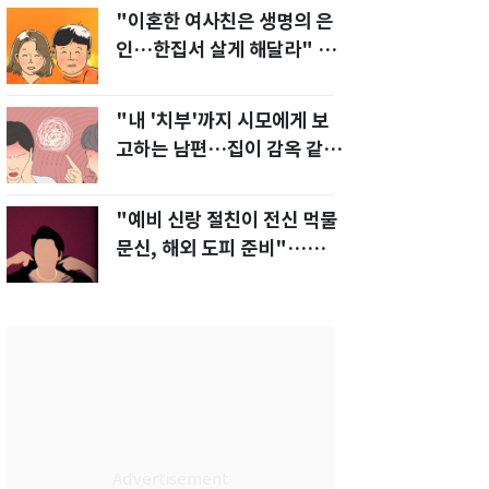
"이혼한 여사친은 생명의 은
인…한집서 살게 해달라" 남
편 요구에 '절망'
"내 '치부'까지 시모에게 보
고하는 남편…집이 감옥 같
다" 아내 고통
"예비 신랑 절친이 전신 먹물
문신, 해외 도피 준비"…예비
신부 '혼란'