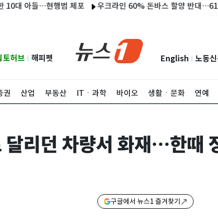
대 아들…현행범 체포
우크라인 60% 돈바스 할양 반대…61% "필요
립토허브
해피펫
English
노동신
|
|
증권
산업
부동산
ITㆍ과학
바이오
생활ㆍ문화
연예
 달리던 차량서 화재…한때 
구글에서 뉴스1 즐겨찾기