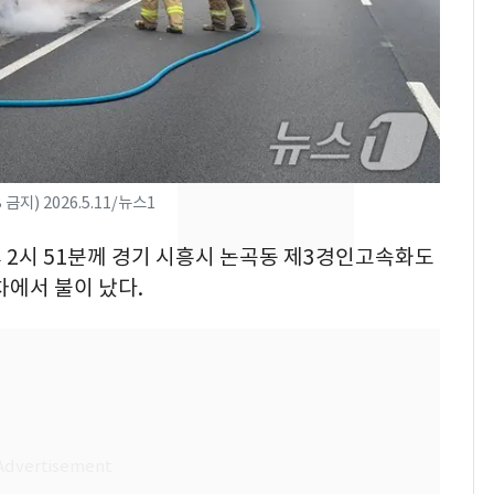
의실에 남자가 있어
요"…경찰 수사
[단독]중수청 가는 검찰
8
수사관 경력 합산 추
진…법무사·집행관 '혜
택' 유지
전남광주 화정역 인근서
9
지) 2026.5.11/뉴스1
교통사고로 40대 심정
지…6명 부상
오후 2시 51분께 경기 시흥시 논곡동 제3경인고속화도
축구협회, 외국인 심판
차에서 불이 났다.
10
들 10여명 대상 '성 접
대' 의혹…월드컵·올림
픽 예선 등