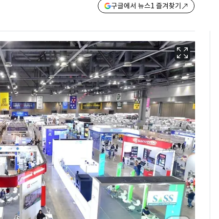
구글에서 뉴스1 즐겨찾기
13호 태풍 '돌핀' 日오
6
키나와·가고시마현 접
근…26만명 대피령