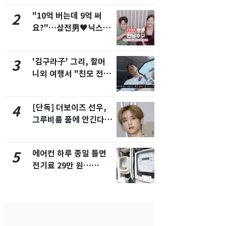
"10억 버는데 9억 써
[단독] 경찰,
2
7
요?"…삼전男♥닉스女
제작사 회장
3:3 단체소개팅 예능 화
시장법 위반
제
'김구라子' 그리, 할머
낮 최고 37
3
8
니외 여행서 "친모 전라
속…전국 곳곳
도에 잘 있어"…유튜브
날씨]
서 언급
[단독] 더보이즈 선우,
[단독]중수
4
9
그루비룸 품에 안긴다…
수사관 경력
앳에어리어와 전속계약
진…법무사·
택' 유지
에어컨 하루 종일 틀면
'심판 성접대
5
10
전기료 29만 원…
었다…축구
450kWh 넘으면 '요금
에 부인 3회 
폭탄'