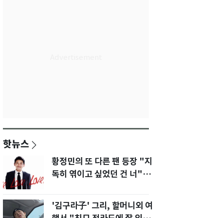
핫뉴스
황정민의 또 다른 팬 등장 "지
독히 엮이고 싶었던 건 너" 폭
로녀 직격
'김구라子' 그리, 할머니외 여