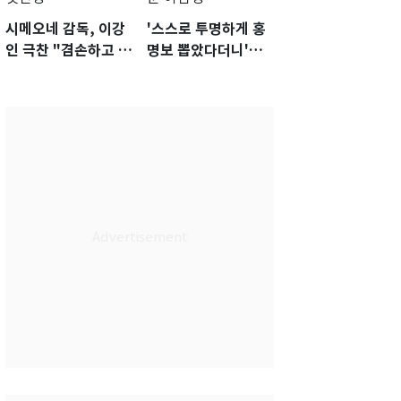
시메오네 감독, 이강
'스스로 투명하게 홍
인 극찬 "겸손하고 노
명보 뽑았다더니'…2
력하는 선수…좋은
년 만에 말 바꾼 이임
첫인상"
생