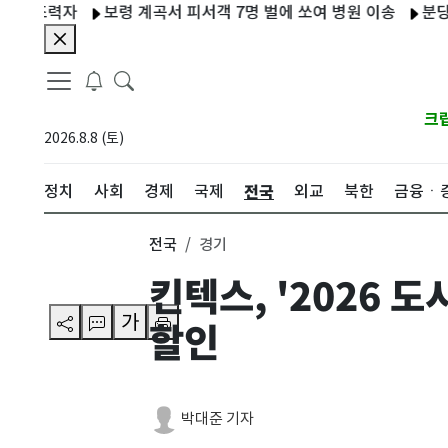
조력자
보령 계곡서 피서객 7명 벌에 쏘여 병원 이송
분당 160
크
2026.8.8 (토)
전국
정치
사회
경제
국제
외교
북한
금융ㆍ
전국
경기
킨텍스, '2026
가
할인
박대준 기자