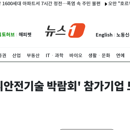
0세대 아파트서 7시간 정전…폭염 속 주민 불편
오만 "호르무즈 협
립토허브
해피펫
English
노동신
|
|
증권
산업
부동산
ITㆍ과학
바이오
생활ㆍ문화
연예
 도시안전기술 박람회' 참가기