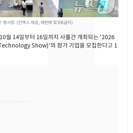
[단독] 경찰, '김부장'
7
제작사 회장 수사…자본
 행사장. (킨텍스 제공, 재판매 및 DB금지)
시장법 위반 의혹
낮 최고 37도 폭염 계
10월 14일부터 16일까지 사흘간 개최되는 '2026
8
속…전국 곳곳 비 [오늘
Technology Show)'의 참가 기업을 모집한다고 1
날씨]
[단독]중수청 가는 검찰
9
수사관 경력 합산 추
진…법무사·집행관 '혜
택' 유지
'심판 성접대'가 끝 아니
10
었다…축구협회장 출장
에 부인 3회 동반 '펑펑'