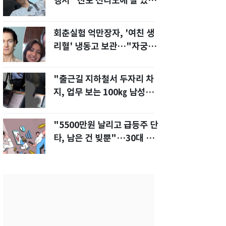
행서 "친모 전라도에 잘 있
어"…유튜브서 언급
회춘실험 억만장자, '여친 생
리혈' 냉동고 보관…"자궁 내
부 궁금해"
"출근길 지하철서 두자리 차
지, 업무 보는 100㎏ 남성…
부딪히면 신경질"
"5500만원 날리고 급등주 단
타, 남은 건 빚뿐"…30대 여
성 파혼 위기