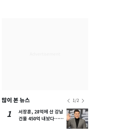
서울
24
℃
부산
27
℃
대구
27
℃
인천
26
℃
광주
28
℃
대전
27
℃
울산
26
℃
강릉
20
℃
제주
29
℃
많이 본 뉴스
1
/
2
서장훈, 28억에 산 강남
13호 태풍 '
1
6
건물 450억 내놨다…세
키나와·가고
후 차익 280억 '잭팟'
근…26만명