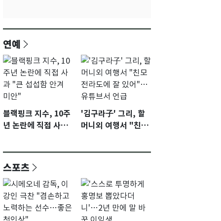
연예
블랙핑크 지수, 10주
'김구라子' 그리, 할
년 논란에 직접 사과
머니외 여행서 "친모
"큰 섭섭함 안겨 미
전라도에 잘 있어"…
안"
유튜브서 언급
스포츠