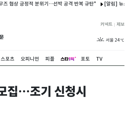
상 긍정적 분위기…선박 공격 반복 규탄"
[알림] 뉴스1 콘텐츠 저
커넥트
제보
|
제주
29
℃
문
서울
24
℃
부산
27
℃
스포츠
오피니언
피플
포토
TV
대구
27
℃
인천
26
℃
업 모집…조기 신청시
광주
28
℃
대전
27
℃
울산
26
℃
강릉
20
℃
제주
29
℃