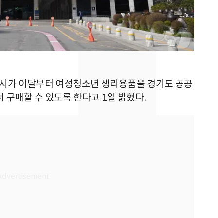
경기 광주 아파트 화단
7
서 40대 女 숨진 채 발
견…시신 옆엔 '이불'
"사실상 부도 상태"…
8
추미애 경기지사, '재정
시흥시가 이달부터 여성청소년 생리용품을 경기도 공공
비상 상황' 선언
 구매할 수 있도록 한다고 1일 밝혔다.
삼성전자·SK하이닉스
9
"주주 환원 의미 있게
확대할 것" 약속
"하늘로 떠난 딸과의 약
10
속"…이현주 경사, 세
번째 모발 기부