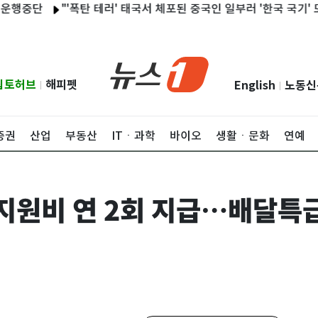
단
"'폭탄 테러' 태국서 체포된 중국인 일부러 '한국 국기' 모자" 분
립토허브
해피펫
English
노동신
|
|
증권
산업
부동산
ITㆍ과학
바이오
생활ㆍ문화
연예
지원비 연 2회 지급…배달특급