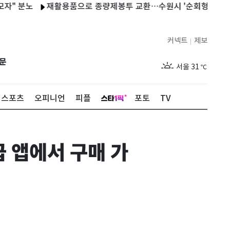
노
재활용품으로 종량제봉투 교환…수원시 '순회형 자원순환 서비
커넥트
제보
|
제주
27
℃
문
서울
31
℃
부산
29
℃
스포츠
오피니언
피플
포토
TV
대구
30
℃
인천
33
℃
 앱에서 구매 가
광주
30
℃
대전
29
℃
울산
29
℃
강릉
27
℃
제주
27
℃