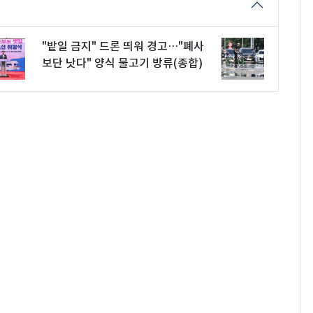
"밭일 금지" 드론 띄워 경고…"폐사
보단 낫다" 양식 물고기 방류(종합)