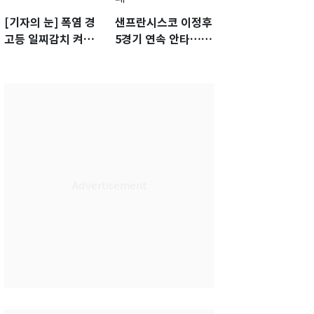
[기자의 눈] 폭염 경
샌프란시스코 이정후
고등 일찌감치 켜졌
5경기 연속 안타…팀
는데 KBO 팔짱만
은 텍사스에 0-6 완패