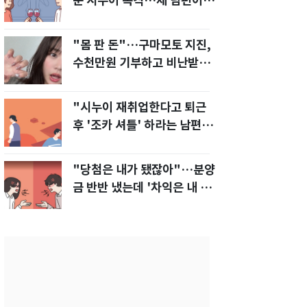
눈 시누이 목격…제 남편이
입 다물라 하네요"
"몸 판 돈"…구마모토 지진,
수천만원 기부하고 비난받은
성인물 배우
"시누이 재취업한다고 퇴근
후 '조카 셔틀' 하라는 남편…
이게 맞나요?"
"당첨은 내가 됐잖아"…분양
금 반반 냈는데 '차익은 내 몫'
주장한 남편