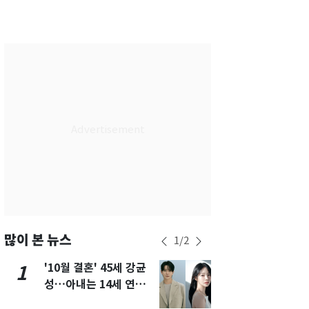
서울
31
℃
부산
29
℃
대구
30
℃
인천
33
℃
광주
30
℃
대전
29
℃
울산
29
℃
강릉
27
℃
제주
27
℃
많이 본 뉴스
1
/
2
'10월 결혼' 45세 강균
용산 거주 
1
6
성…아내는 14세 연하
루언서, SN
배우 유하진(종합)
송 도중 사망