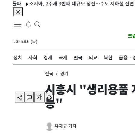
돌파
조지아, 2주새 3번째 대규모 정전…수도 지하철 전면 운행중
크
2026.8.6 (목)
전국
정치
사회
경제
국제
외교
북한
금융ㆍ
전국
경기
시흥시 "생리용품 
가
능"
유재규 기자