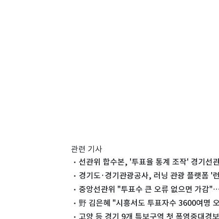
관련 기사
선관위 합수본, '투표율 통계 조작' 경기선
경기도·경기관광공사, 러닝 관광 플랫폼 '런
중앙선관위 "투표수 큰 오류 없으면 가감"
野 김은혜 "시흥서도 투표자수 3600여명
고양 등 경기 9개 특보구역 첫 폭염중대경