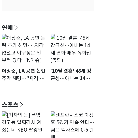
연예
이상준, LA 공연 논란
'10월 결혼' 45세 강
추가 해명…"지각 없
균성…아내는 14세
었고 야구장은 일부
연하 배우 유하진(종
러 갔다" [N이슈]
합)
스포츠