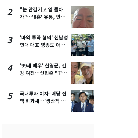
"눈 안감기고 입 돌아
경기 광주 
2
7
가"…'8혼' 유퉁, 안면
서 40대 女 
마비 근황 유튜브서 공
견…시신 옆엔
개
'마약 투약 혐의' 신남성
"사실상 부
3
8
연대 대표 영종도 아파
추미애 경기지
트서 숨진 채 발견
비상 상황' 
'99세 배우' 신영균, 건
삼성전자·S
4
9
강 여전…신현준 "꾸준
"주주 환원 
히 운동하시는 모습에
확대할 것" 
큰 자극"
국내투자 이자·배당 전
"하늘로 떠
5
10
액 비과세…'생산적 금
속"…이현주
융 ISA' 신설
번째 모발 