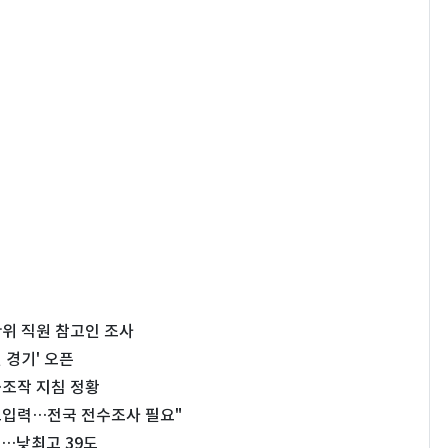
관위 직원 참고인 조사
 경기' 오픈
…조작 지침 정황
 오입력…전국 전수조사 필요"
보…낮최고 39도