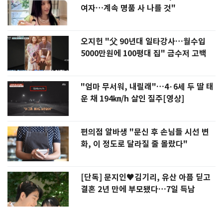
여자…계속 명품 사 나를 것"
오지헌 "父 90년대 일타강사…월수입
5000만원에 100평대 집" 금수저 고백
"엄마 무서워, 내릴래"…4·6세 두 딸 태
운 채 194㎞/h 살인 질주[영상]
편의점 알바생 "문신 후 손님들 시선 변
화, 이 정도로 달라질 줄 몰랐다"
[단독] 문지인♥김기리, 유산 아픔 딛고
결혼 2년 만에 부모됐다…7일 득남