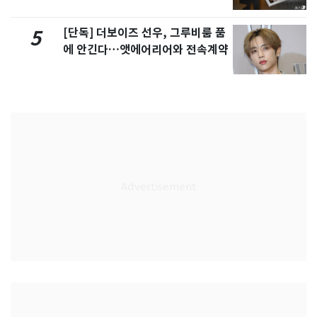
[단독] 더보이즈 선우, 그루비룸 품
5
에 안긴다…앳에어리어와 전속계약