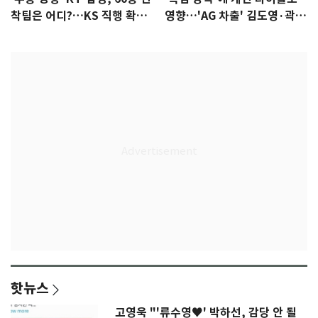
착팀은 어디?…KS 직행 확률
영향…'AG 차출' 김도영·곽빈
77.8%
울상
핫뉴스
고영욱 "'류수영♥' 박하선, 감당 안 될