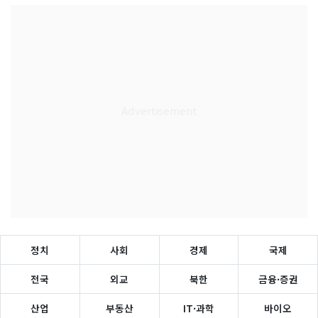
정치
사회
경제
국제
전국
외교
북한
금융·증권
산업
부동산
IT·과학
바이오