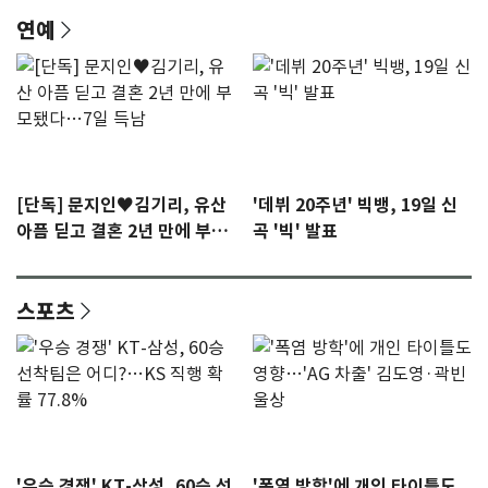
연예
[단독] 문지인♥김기리, 유산
'데뷔 20주년' 빅뱅, 19일 신
아픔 딛고 결혼 2년 만에 부모
곡 '빅' 발표
됐다…7일 득남
스포츠
'우승 경쟁' KT-삼성, 60승 선
'폭염 방학'에 개인 타이틀도