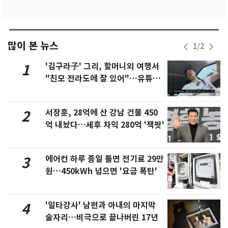
많이 본 뉴스
1
/
2
'김구라子' 그리, 할머니외 여행서
1
"친모 전라도에 잘 있어"…유튜브
서 언급
서장훈, 28억에 산 강남 건물 450
2
억 내놨다…세후 차익 280억 '잭팟'
에어컨 하루 종일 틀면 전기료 29만
3
원…450kWh 넘으면 '요금 폭탄'
'일타강사' 남편과 아내의 마지막
4
술자리…비극으로 끝나버린 17년