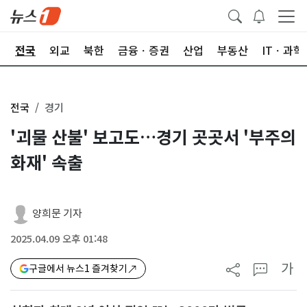
제
전국
외교
북한
금융ㆍ증권
산업
부동산
ITㆍ과학
전국
경기
'괴물 산불' 보고도…경기 곳곳서 '부주의
화재' 속출
양희문 기자
2025.04.09 오후 01:48
가
구글에서 뉴스1 즐겨찾기