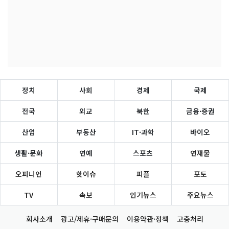
정치
사회
경제
국제
전국
외교
북한
금융·증권
산업
부동산
IT·과학
바이오
생활·문화
연예
스포츠
연재물
오피니언
핫이슈
피플
포토
TV
속보
인기뉴스
주요뉴스
회사소개
광고/제휴·구매문의
이용약관·정책
고충처리